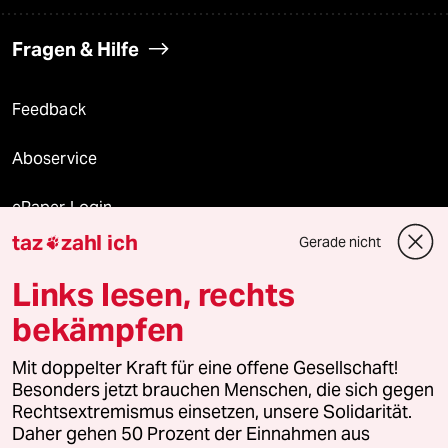
Fragen & Hilfe
Feedback
Aboservice
ePaper Login
taz
zahl ich
Gerade nicht

Downloads für Abonnierende
Links lesen, rechts
bekämpfen
© 2026 taz Verlags und Vertriebs GmbH
Mit doppelter Kraft für eine offene Gesellschaft!
Alle Rechte vorbehalten. Bei rechtlichen Fragen oder für Genehmigungen
wenden Sie sich bitte an
lizenzen@taz.de
Besonders jetzt brauchen Menschen, die sich gegen
Rechtsextremismus einsetzen, unsere Solidarität.
Daher gehen 50 Prozent der Einnahmen aus
Feedback
Redaktionsstatut
Kommune-Richtlinien
KI-