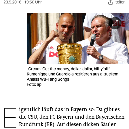
berlin
23.5.2016
19:50 Uhr
teilen
nord
wahrheit
verlag
verlag
veranstaltungen
„Cream! Get the money, dollar, dollar, bill, y'all!“,
shop
Rumenigge und Guardiola rezitieren aus aktuellem
Anlass Wu-Tang Songs
fragen & hilfe
Foto: ap
unterstützen
E
abo
igentlich läuft das in Bayern so: Da gibt es
die CSU, den FC Bayern und den Bayerischen
genossenschaft
Rundfunk (BR). Auf diesen dicken Säulen