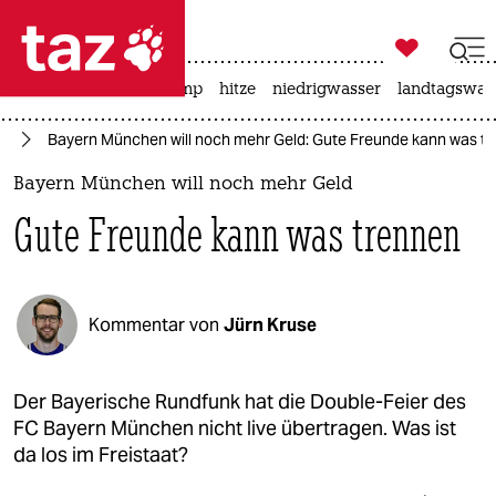

taz zahl ich
katzen
usa unter trump
hitze
niedrigwasser
landtagswahl

taz zahl ich
ll
Bayern München will noch mehr Geld: Gute Freunde kann was t
taz zahl ich
Bayern München will noch mehr Geld
themen
Gute Freunde kann was trennen
politik
öko
Kommentar von
Jürn Kruse
gesellschaft
kultur
Der Bayerische Rundfunk hat die Double-Feier des
FC Bayern München nicht live übertragen. Was ist
sport
da los im Freistaat?