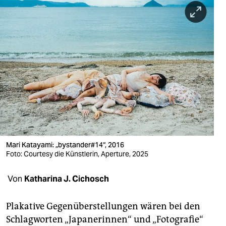
berlin
nord
wahrheit
verlag
verlag
veranstaltungen
shop
Mari Katayami: „bystander#14“, 2016
fragen & hilfe
Foto: Courtesy die Künstlerin, Aperture, 2025
unterstützen
Von
Katharina J. Cichosch
abo
Plakative Gegenüberstellungen wären bei den
genossenschaft
Schlagworten „Japanerinnen“ und „Fotografie“