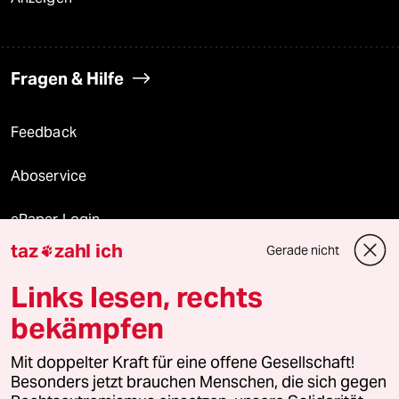
Fragen & Hilfe
Feedback
Aboservice
ePaper Login
taz
zahl ich
Gerade nicht

Downloads für Abonnierende
Links lesen, rechts
bekämpfen
© 2026 taz Verlags und Vertriebs GmbH
Mit doppelter Kraft für eine offene Gesellschaft!
Alle Rechte vorbehalten. Bei rechtlichen Fragen oder für Genehmigungen
wenden Sie sich bitte an
lizenzen@taz.de
Besonders jetzt brauchen Menschen, die sich gegen