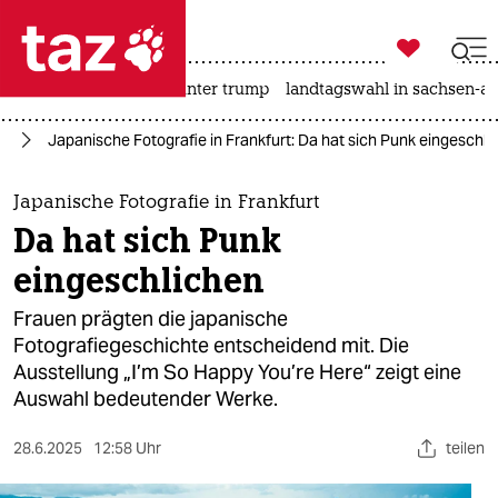

taz zahl ich
nahost-konflikt
usa unter trump
landtagswahl in sachsen-an

taz zahl ich
us
Japanische Fotografie in Frankfurt: Da hat sich Punk eingeschli
taz zahl ich
themen
Japanische Fotografie in Frankfurt
Da hat sich Punk
politik
eingeschlichen
öko
Frauen prägten die japanische
Fotografiegeschichte entscheidend mit. Die
gesellschaft
Ausstellung „I’m So Happy You’re Here“ zeigt eine
Auswahl bedeutender Werke.
kultur
sport
28.6.2025
12:58 Uhr
teilen