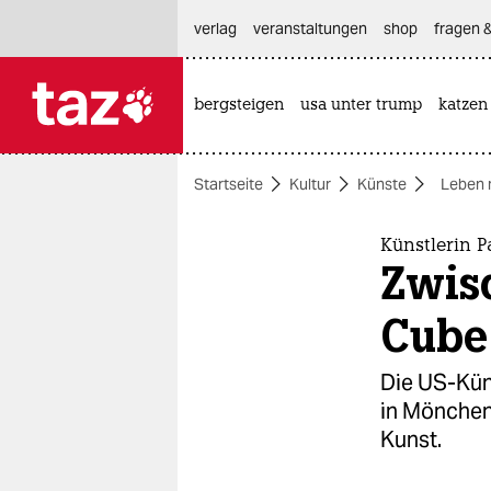
hautnavigation anspringen
hauptinhalt anspringen
footer anspringen
verlag
veranstaltungen
shop
fragen &
bergsteigen
usa unter trump
katzen

taz zahl ich
taz zahl ich
Startseite
Kultur
Künste
Leben 
themen
politik
Künstlerin 
Zwis
öko
Cube
gesellschaft
Die US-Küns
kultur
in Möncheng
Kunst.
sport