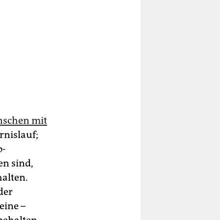
schen mit
nislauf;
o­
en sind,
alten.
der
eine –