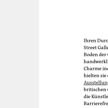
Ihren Durch
Street Gal
Boden der G
handwerkli
Charme indu
hielten si
Ausstellun
britischen
die Künstl
Barrierefre