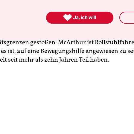
Museen aufgrund fehlender Barrierefreiheit ve

Ja, ich will
m Bundesstaat North Carolina geborene Künstleri
iß davon zu berichten, in ihrer Karriere ist sie o
ätsgrenzen gestoßen: McArthur ist Rollstuhlfahre
es ist, auf eine Bewegungshilfe angewiesen zu sein
lt seit mehr als zehn Jahren Teil haben.