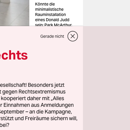
Könnte die
minimalistische
Rauminstallation
eines Donald Judd
sein: Park McArthur,
„Untitled“, 2014, im
Museum Abteiberg
Gerade nicht
Foto: Simon Vogel
echts
esellschaft! Besonders jetzt
enschen mit
rt gegen Rechtsextremismus
hinderung
z kooperiert daher mit „Alles
iner Welt,
ller Einnahmen aus Anmeldungen
. September – an die Kampagne,
gt.
rstützt und Freiräume sichern will,
ermöglicht
bei?
wird in