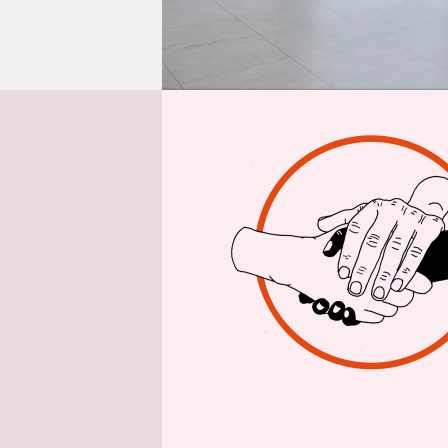
epaper login
Von
Debra Ruh 
Behinderun
keine iden
die Mensch
Entspreche
uns, das Po