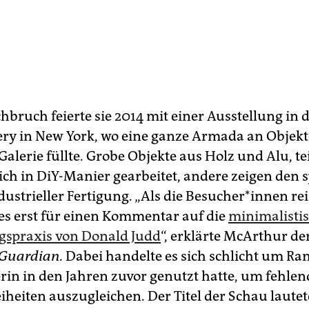
bruch feierte sie 2014 mit einer Ausstellung in 
lery in New York, wo eine ganze Armada an Objek
alerie füllte. Grobe Objekte aus Holz und Alu, tei
ch in DiY-Manier gearbeitet, andere zeigen den 
strieller Fertigung. „Als die Be­su­che­r*in­nen r
e es erst für einen Kommentar auf die
minimalisti
gspraxis von Donald Judd
“, erklärte McArthur d
Guardian.
Dabei handelte es sich schlicht um Ra
erin in den Jahren zuvor genutzt hatte, um fehlen
iheiten auszugleichen. Der Titel der Schau laute