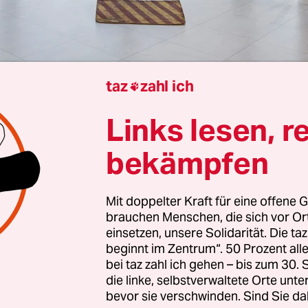
taz
zahl ich

Links lesen, r
Lars Fleischmann
bekämpfen
Mit doppelter Kraft für eine offene G
setzt sich seit Jahrzehnten für die Rechte von M
brauchen Menschen, die sich vor O
gen ein. Für die US-Unternehmerin Ruh ist Be
einsetzen, unsere Solidarität. Die ta
titäre Kategorie, sondern Zustandsbeschreibung e
beginnt im Zentrum“. 50 Prozent a
bei taz zahl ich gehen – bis zum 30
en ohne (imaginierten) Normkörper beeinträchti
die linke, selbstverwaltete Orte unte
nd heißt eine ihrer Maximen: „Barrierefreiheit 
bevor sie verschwinden. Sind Sie da
tenzial aller auszuschöpfen.“ Wie viel Potenzial 