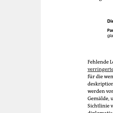
Di
Pa
gl
Fehlende 
verringer
für die wen
deskriptio
werden von
Gemälde, u
Sichtlinie 