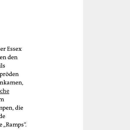
der Essex
ten den
ls
spröden
einkamen,
sche
em
mpen, die
de
te „Ramps“.