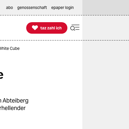
abo
genossenschaft
epaper login

taz zahl ich
taz zahl ich
 White Cube
e
m Abteiberg
rhellender