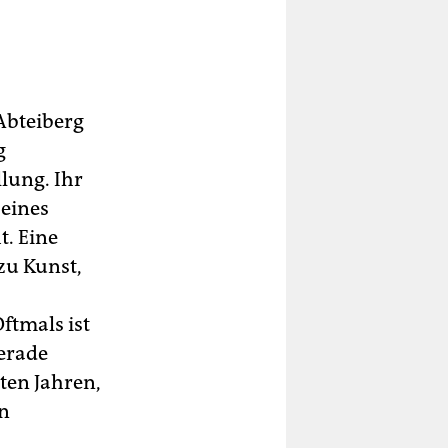
Abteiberg
g
llung. Ihr
 eines
. Eine
zu Kunst,
ftmals ist
erade
ten Jahren,
en