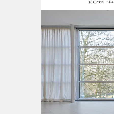
berlin
18.6.2025
14:4
nord
wahrheit
verlag
verlag
veranstaltungen
shop
fragen & hilfe
unterstützen
abo
genossenschaft