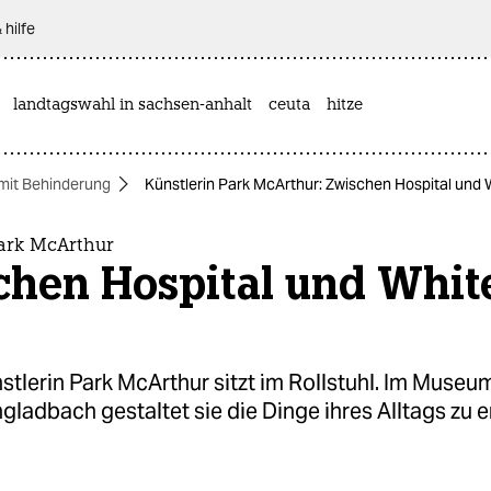
 hilfe
landtagswahl in sachsen-anhalt
ceuta
hitze
mit Behinderung
Künstlerin Park McArthur: Zwischen Hospital und
Park McArthur
chen Hospital und Whit
tlerin Park McArthur sitzt im Rollstuhl. Im Museu
ladbach gestaltet sie die Dinge ihres Alltags zu e