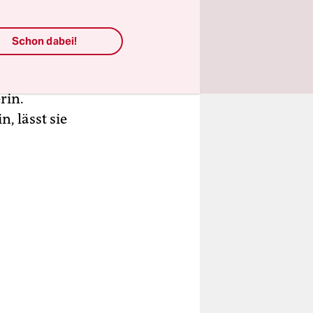
rschwendet?
Schon dabei!
n Park
ft selbst
rin.
, lässt sie