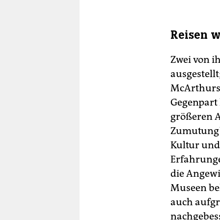
Reisen w
Zwei von 
ausgestellt
McArthurs i
Gegenpart 
größeren A
Zumutung? 
Kultur und
Erfahrunge
die Angewi
Museen bek
auch aufgr
nachgebesse