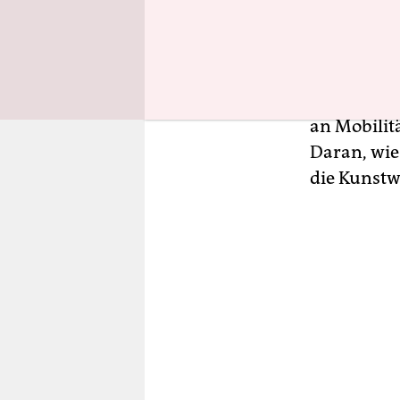
deutschen 
Die 1984 i
McArthur we
an Mobilit
Daran, wie 
die Kunstwe