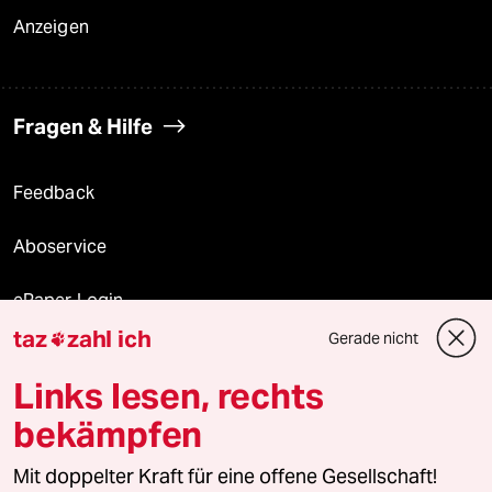
Anzeigen
Fragen & Hilfe
Feedback
Aboservice
ePaper Login
taz
zahl ich
Gerade nicht

Downloads für Abonnierende
Links lesen, rechts
bekämpfen
© 2026 taz Verlags und Vertriebs GmbH
Alle Rechte vorbehalten. Bei rechtlichen Fragen oder für Genehmigungen
Mit doppelter Kraft für eine offene Gesellschaft!
wenden Sie sich bitte an
lizenzen@taz.de