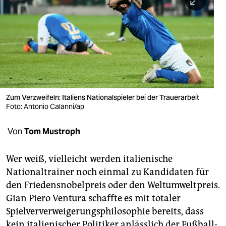
berlin
nord
wahrheit
verlag
verlag
Zum Verzweifeln: Italiens Nationalspieler bei der Trauerarbeit
Foto: Antonio Calanni/ap
veranstaltungen
shop
Von
Tom Mustroph
fragen & hilfe
Wer weiß, vielleicht werden italienische
unterstützen
Nationaltrainer noch einmal zu Kandidaten für
den Friedensnobelpreis oder den Weltumweltpreis.
abo
Gian Piero Ventura schaffte es mit totaler
genossenschaft
Spielververweigerungsphilosophie bereits, dass
kein italienischer Politiker anlässlich der Fußball-