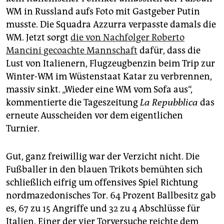
epaper login
WM in Russland aufs Foto mit Gastgeber Putin
musste. Die Squadra Azzurra verpasste damals die
WM. Jetzt sorgt
die von Nachfolger Roberto
Mancini gecoachte Mannschaft
dafür, dass die
Lust von Ita­lie­nern, Flugzeugbenzin beim Trip zur
Winter-WM im Wüstenstaat Katar zu verbrennen,
massiv sinkt. „Wieder eine WM vom Sofa aus“,
kommentierte die Tageszeitung
La Repubblica
das
erneute Ausscheiden vor dem eigentlichen
Turnier.
Gut, ganz freiwillig war der Verzicht nicht. Die
Fußballer in den blauen Trikots bemühten sich
schließlich eifrig um offensives Spiel Richtung
nordmazedonisches Tor. 64 Prozent Ballbesitz gab
es, 67 zu 15 Angriffe und 32 zu 4 Abschlüsse für
Italien. Einer der vier Torversuche reichte dem