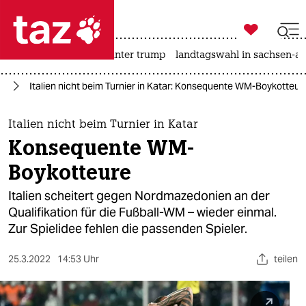

taz zahl ich
nahost-konflikt
usa unter trump
landtagswahl in sachsen-an

taz zahl ich
rt
Italien nicht beim Turnier in Katar: Konsequente WM-Boykotteur
taz zahl ich
themen
Italien nicht beim Turnier in Katar
Konsequente WM-
politik
Boykotteure
öko
Italien scheitert gegen Nordmazedonien an der
Qualifikation für die Fußball-WM – wieder einmal.
gesellschaft
Zur Spielidee fehlen die passenden Spieler.
kultur
25.3.2022
14:53 Uhr
teilen
sport