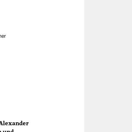
her
 Alexander
n und