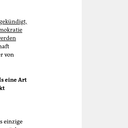
gekündigt,
mokratie
werden
haft
er von
s eine Art
kt
s einzige