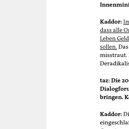
Innenmini
Kaddor:
Im
dass alle 
Leben Gel
sollen.
Das 
misstraut.
Deradikali
taz: Die 2
Dialogfor
bringen. K
Kaddor:
Di
eingeschlaf