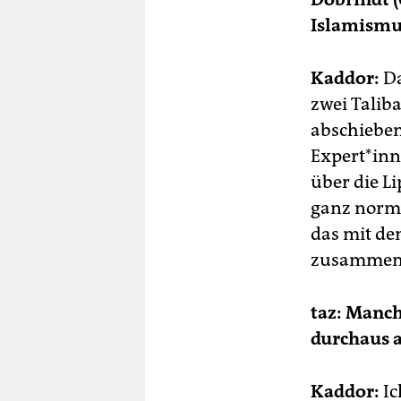
Islamismu
Kaddor:
Da
zwei Talib
abschieben 
Expert*inn
über die L
ganz normal
das mit de
zusammenp
taz: Manc
durchaus a
Kaddor:
Ic