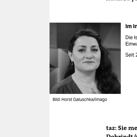
Im I
Die I
Einw
Seit 
Bild: Horst Galuschka/imago
taz: Sie m
Dobrindt 