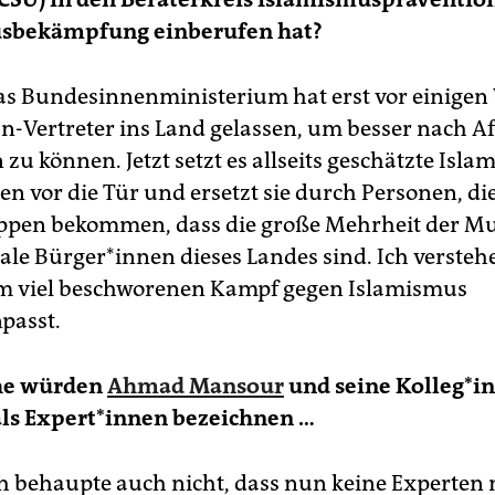
sbekämpfung einberufen hat?
s Bundesinnenministerium hat erst vor einige
an-Vertreter ins Land gelassen, um besser nach A
zu können. Jetzt setzt es allseits geschätzte Isl
en vor die Tür und ersetzt sie durch Personen, d
ippen bekommen, dass die große Mehrheit der M
e Bür­ge­r*in­nen dieses Landes sind. Ich verstehe
m viel beschworenen Kampf gegen Islamismus
asst.
he würden
Ahmad Mansour
und seine Kol­le­g*i
ls Ex­per­t*in­nen bezeichnen …
h behaupte auch nicht, dass nun keine Experten