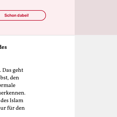
er
– auf
Schon dabei!
itischen
des
. Das geht
bst, den
ormale
uerkennen.
 des Islam
nur für den