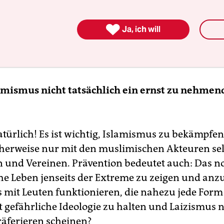
eispiel liegt der Fokus nun – statt auf der Rolle d
den islamistischen Radikalisierung im Internet 

Ja, ich will
logisch eingefärbten, fachlich umstrittenen und
sch kaum abgrenzbaren Thema, nämlich dem „pol
 dachte, wir wären weiter.
slamismus nicht tatsächlich ein ernst zu nehmen
türlich! Es ist wichtig, Islamismus zu bekämpfen
cherweise nur mit den muslimischen Akteuren sel
und Vereinen. Prävention bedeutet auch: Das n
e Leben jenseits der Extreme zu zeigen und anz
as mit Leuten funktionieren, die nahezu jede Form
rt gefährliche Ideologie zu halten und Laizismus 
räferieren scheinen?