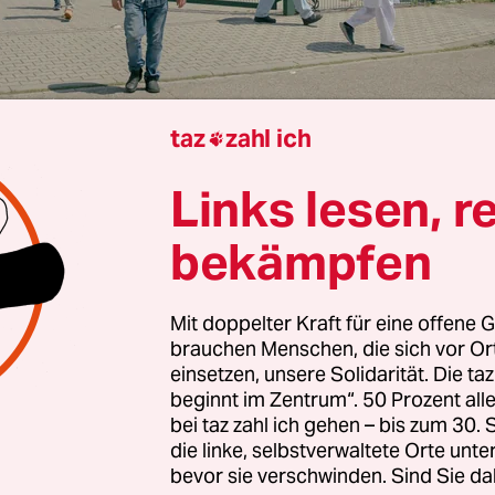
taz
zahl ich

rview von
Frederik Eikmanns
Links lesen, r
bekämpfen
Kaddor, wohin steuert die Islampolitik der sch
ierung?
Mit doppelter Kraft für eine offene G
brauchen Menschen, die sich vor O
dor:
Wir bewegen uns zurück dahin, dass sich je
einsetzen, unsere Solidarität. Die ta
beginnt im Zentrum“. 50 Prozent a
ung mit den Formen des Islam ausschließlich um
bei taz zahl ich gehen – bis zum 30
sthemen oder andere Probleme dreht. Und selbst
die linke, selbstverwaltete Orte unte
rfolgt die Bundesregierung einen rückwärtsgew
bevor sie verschwinden. Sind Sie da