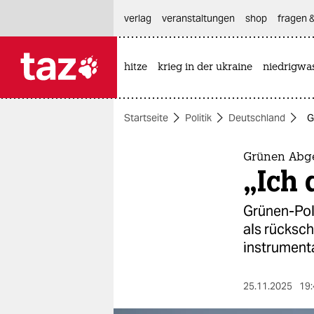
hautnavigation anspringen
hauptinhalt anspringen
footer anspringen
verlag
veranstaltungen
shop
fragen &
hitze
krieg in der ukraine
niedrigwa

taz zahl ich
taz zahl ich
Startseite
Politik
Deutschland
G
themen
politik
Grünen Abge
„Ich 
öko
Grünen-Poli
gesellschaft
als rücksc
instrumenta
kultur
sport
25.11.2025
19: