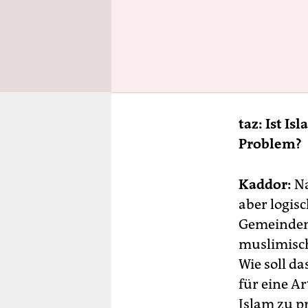
Kurs, zum B
dominieren
einem ideo
definitori
Islam“. Ich
taz: Ist I
Problem?
Kaddor:
Na
aber logis
Gemeinden 
muslimisch
Wie soll d
für eine A
Islam
zu p