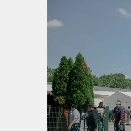
berlin
nord
wahrheit
verlag
verlag
veranstaltungen
shop
fragen & hilfe
unterstützen
abo
genossenschaft