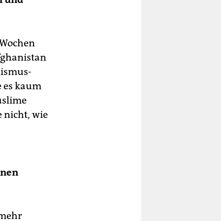
n Wochen
fghanistan
amismus-
ie es kaum
uslime
 nicht, wie
n­nen
 mehr