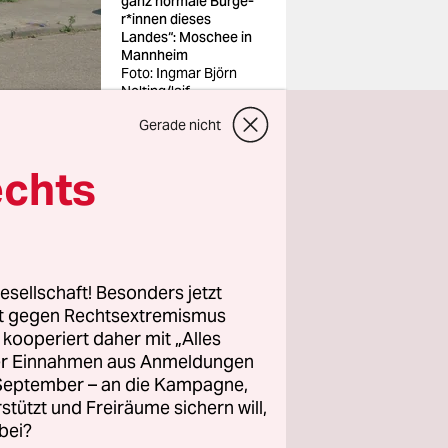
ganz normale Bür­ge­
r*in­nen dieses
Landes“: Moschee in
Mannheim
Foto: Ingmar Björn
Nolting/laif
Gerade nicht
echts
warz-roten
esellschaft! Besonders jetzt
rt gegen Rechtsextremismus
de
z kooperiert daher mit „Alles
ller Einnahmen aus Anmeldungen
. September – an die Kampagne,
 in diesem
rstützt und Freiräume sichern will,
andten
bei?