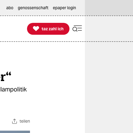
abo
genossenschaft
epaper login

taz zahl ich
taz zahl ich
r“
slampolitik
teilen