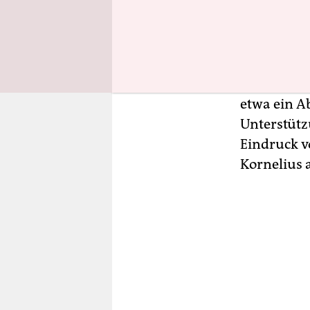
worden sei
Von dort a
Medien gef
Außenminis
etwa ein A
Unterstütz
Eindruck v
Kornelius 