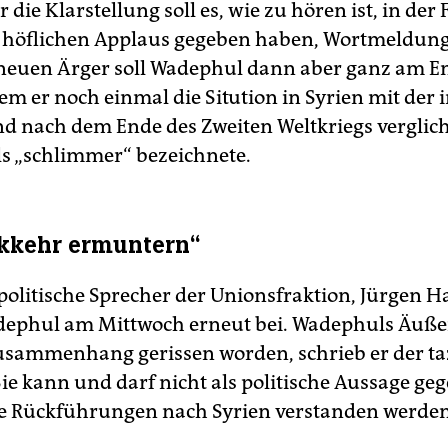
 die Klarstellung soll es, wie zu hören ist, in der
höflichen Applaus gegeben haben, Wortmeldung
 neuen Ärger soll Wadephul dann aber ganz am E
m er noch einmal die Sitution in Syrien mit der 
d nach dem Ende des Zweiten Weltkriegs verglic
als „schlimmer“ bezeichnete.
kkehr ermuntern“
olitische Sprecher der Unionsfraktion, Jürgen H
ephul am Mittwoch erneut bei. Wadephuls Äuße
sammenhang gerissen worden, schrieb er der ta
Sie kann und darf nicht als politische Aussage ge
e Rückführungen nach Syrien verstanden werden