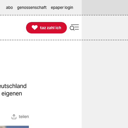
abo
genossenschaft
epaper login

taz zahl ich
taz zahl ich
eutschland
n eigenen
teilen