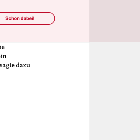
Schon dabei!
rschiedene
tt von
esen, wird
ie
ein
 sagte dazu