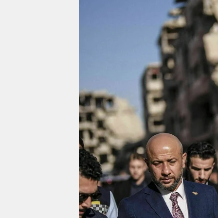
berlin
nord
wahrheit
verlag
verlag
veranstaltungen
shop
fragen & hilfe
unterstützen
abo
genossenschaft