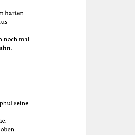
em harten
aus
ch noch mal
pahn.
phul seine
n
he.
hoben