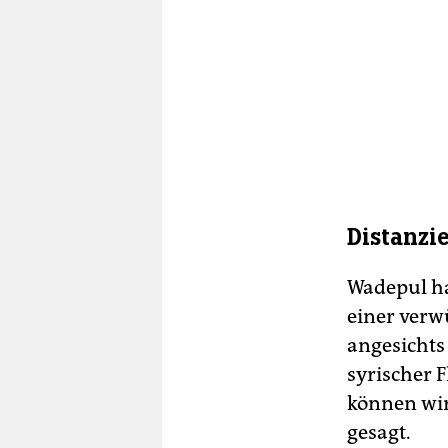
Distanzi
Wadepul ha
einer verw
angesichts
syrischer 
können wir
gesagt.