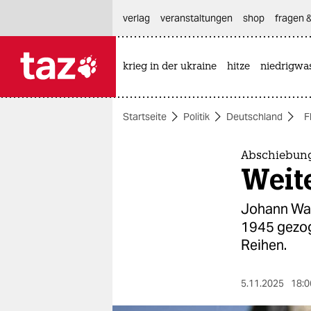
hautnavigation anspringen
hauptinhalt anspringen
footer anspringen
verlag
veranstaltungen
shop
fragen &
krieg in der ukraine
hitze
niedrigwa

taz zahl ich
taz zahl ich
Startseite
Politik
Deutschland
F
themen
politik
Abschiebung
Weit
öko
Johann Wad
gesellschaft
1945 gezog
Reihen.
kultur
sport
5.11.2025
18:0