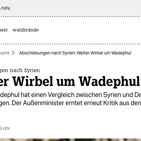
 hilfe
sser
waldbrände
lucht
Abschiebungen nach Syrien: Weiter Wirbel um Wadephul
en nach Syrien
er Wirbel um Wadephul
ephul hat einen Vergleich zwischen Syrien und D
en. Der Außenminister erntet erneut Kritik aus de
6 Uhr