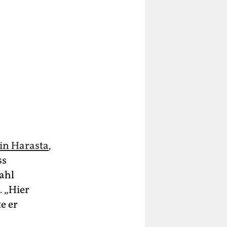
in Harasta
,
ss
Zahl
. „Hier
e er