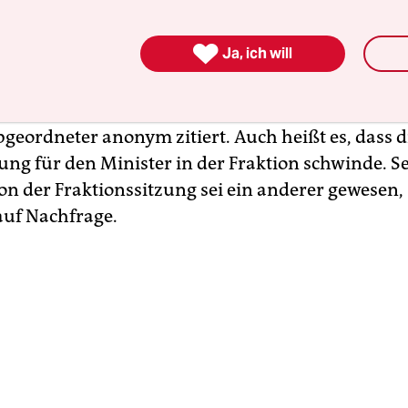
.

Ja, ich will
llerdings hatten Worte des Unmuts den Weg in ve
unden. „Schlimm“ und „desaströs“ sei der Auftri
ter Johann Wadephul (CDU) in der Fraktion gew
bgeordneter anonym zitiert. Auch heißt es, dass d
ung für den Minister in der Fraktion schwinde. S
on der Fraktionssitzung sei ein anderer gewesen,
auf Nachfrage.