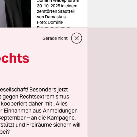
Johann Wadephul am
30. 10. 2025 in einem
zerstörten Stadtteil
von Damaskus
Foto: Dominik
Butzmann/imago
Gerade nicht
echts
die
gliche
esellschaft! Besonders jetzt
en.
rt gegen Rechtsextremismus
nister,
z kooperiert daher mit „Alles
ller Einnahmen aus Anmeldungen
. September – an die Kampagne,
rieden“
rstützt und Freiräume sichern will,
 behandelt
bei?