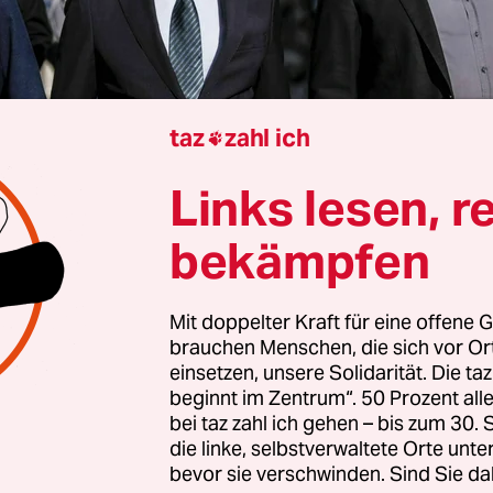
taz
zahl ich

Sabine am Orde
Links lesen, r
bekämpfen
h machte Friedrich Merz erneut einen Versuch, 
m Außenminister Johann Wadephul (CDU) und mö
Mit doppelter Kraft für eine offene G
eiten bei Abschiebungen nach Syrien abzuräum
brauchen Menschen, die sich vor O
ständlich“ stehe der Kanzler hinter dem Außenmi
einsetzen, unsere Solidarität. Die ta
beginnt im Zentrum“. 50 Prozent a
’ Sprecher Stefan Kornelius in der
bei taz zahl ich gehen – bis zum 30
pressekonferenz. Der Kanzler sei auch „sehr zuf
die linke, selbstverwaltete Orte unte
ie das Thema in der Unionsfraktion am Dienstag
bevor sie verschwinden. Sind Sie da