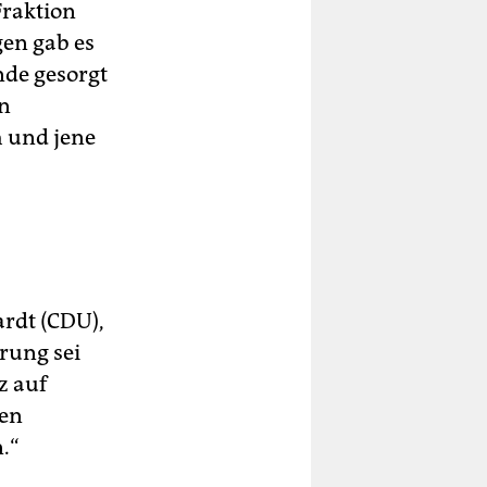
 Fraktion
en gab es
nde gesorgt
in
h und jene
ardt (CDU),
rung sei
z auf
gen
.“