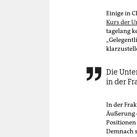
Einige in 
Kurs der U
tagelang ke
„Gelegentli
klarzustel
Die Unte

in der Fr
In der Fra
Äußerung e
Positionen
Demnach so