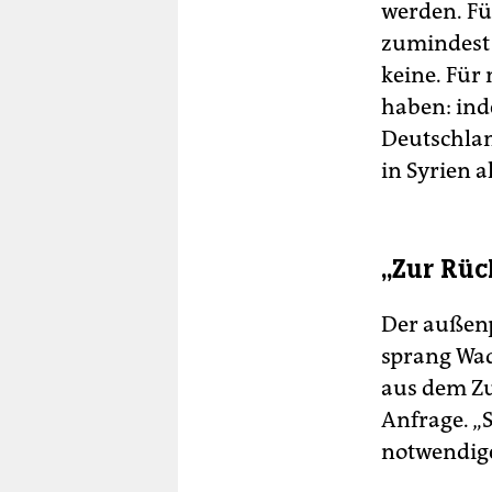
werden. Für
zumindest 
keine. Für
haben: inde
Deutschlan
in Syrien 
„Zur Rüc
Der außenp
sprang Wad
aus dem Zu
Anfrage. „
notwendig