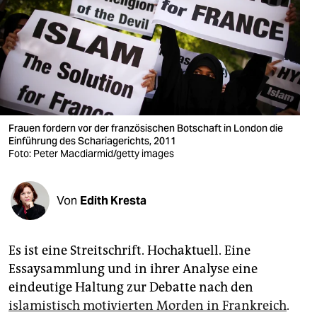
berlin
nord
wahrheit
verlag
verlag
Frauen fordern vor der französischen Botschaft in London die
Einführung des Schariagerichts, 2011
veranstaltungen
Foto: Peter Macdiarmid/getty images
shop
Von
Edith Kresta
fragen & hilfe
unterstützen
Es ist eine Streitschrift. Hochaktuell. Eine
abo
Essaysammlung und in ihrer Analyse eine
eindeutige Haltung zur Debatte nach den
genossenschaft
islamistisch motivierten Morden in Frankreich
.