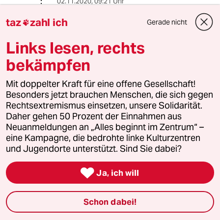
02.11.2020
,
09:21 Uhr
@satgurupseudologos:
taz
zahl ich
Gerade nicht

Ja und? Soll das jetzt seine Thesen
delegitimieren?
Links lesen, rechts
bekämpfen
Lowandorder
Mit doppelter Kraft für eine offene Gesellschaft!
02.11.2020
,
13:13 Uhr
Besonders jetzt brauchen Menschen, die sich gegen
@charly_paganini:
Rechtsextremismus einsetzen, unsere Solidarität.
Hola. Wie kommse denn auf das
Daher gehen 50 Prozent der Einnahmen aus
schmale Brett. Mal davon ab - daß
Neuanmeldungen an „Alles beginnt im Zentrum“ –
sojet Hiweis nun sicher keine These
eine Kampagne, die bedrohte linke Kulturzentren
ist. Würde doch nie soetwas
und Jugendorte unterstützt. Sind Sie dabei?
delegitimieren.

Ja, ich will
Schon von berufswegen nicht - 😂 -
Hatte lediglich - da ich auf die
Schnelle nix finden konnte - wie
Schon dabei!
üblich - eine eine Frage gestellt.
Schlicht - weils mich interessiert.