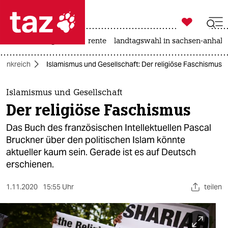

taz zahl ich
hitze
niedrigwasser
rente
landtagswahl in sachsen-anhalt

taz zahl ich
rankreich
Islamismus und Gesellschaft: Der religiöse Faschismus
taz zahl ich
themen
Islamismus und Gesellschaft
Der religiöse Faschismus
politik
Das Buch des französischen Intellektuellen Pascal
öko
Bruckner über den politischen Islam könnte
aktueller kaum sein. Gerade ist es auf Deutsch
gesellschaft
erschienen.
kultur
1.11.2020
15:55 Uhr
teilen
sport