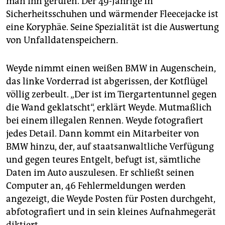
man ihn gerufen. Der 49-Jährige in
Sicherheitsschuhen und wärmender Fleecejacke ist
eine Koryphäe. Seine Spezialität ist die Auswertung
von Unfalldatenspeichern.
Weyde nimmt einen weißen BMW in Augenschein,
das linke Vorderrad ist abgerissen, der Kotflügel
völlig zerbeult. „Der ist im Tiergartentunnel gegen
die Wand geklatscht“, erklärt Weyde. Mutmaßlich
bei einem illegalen Rennen. Weyde fotografiert
jedes Detail. Dann kommt ein Mitarbeiter von
BMW hinzu, der, auf staatsanwaltliche Verfügung
und gegen teures Entgelt, befugt ist, sämtliche
Daten im Auto auszulesen. Er schließt seinen
Computer an, 46 Fehlermeldungen werden
angezeigt, die Weyde Posten für Posten durchgeht,
abfotografiert und in sein kleines Aufnahmegerät
diktiert.