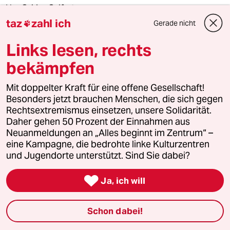
Von
Sabine Seifert
taz
zahl ich
Gerade nicht

Links lesen, rechts
bekämpfen
Mit doppelter Kraft für eine offene Gesellschaft!
Besonders jetzt brauchen Menschen, die sich gegen
Rechtsextremismus einsetzen, unsere Solidarität.
Daher gehen 50 Prozent der Einnahmen aus
Neuanmeldungen an „Alles beginnt im Zentrum“ –
eine Kampagne, die bedrohte linke Kulturzentren
und Jugendorte unterstützt. Sind Sie dabei?

Ja, ich will
10 Ausgaben für 10 Euro
Schon dabei!
Die Wochenzeitung mit taz-Blick