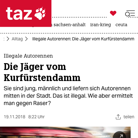

taz zahl ich
hitze
landtagswahl in sachsen-anhalt
iran-krieg
ceuta

taz zahl ich
aft
Alltag
Illegale Autorennen: Die Jäger vom Kurfürstendamm
taz zahl ich
themen
Illegale Autorennen
Die Jäger vom
politik
Kurfürstendamm
öko
Sie sind jung, männlich und liefern sich Autorennen
mitten in der Stadt. Das ist illegal. Wie aber ermittelt
gesellschaft
man gegen Raser?
kultur
19.11.2018
8:22 Uhr
teilen
sport