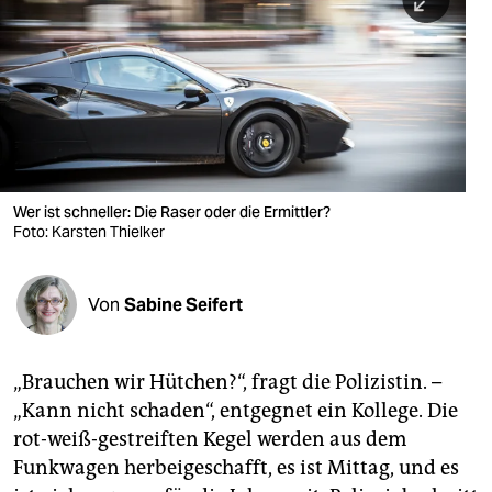
berlin
nord
wahrheit
verlag
verlag
Wer ist schneller: Die Raser oder die Ermittler?
Foto: Karsten Thielker
veranstaltungen
shop
Von
Sabine Seifert
fragen & hilfe
unterstützen
„Brauchen wir Hütchen?“, fragt die Polizistin. –
„Kann nicht schaden“, entgegnet ein Kollege. Die
abo
rot-weiß-gestreiften Kegel werden aus dem
genossenschaft
Funkwagen herbeigeschafft, es ist Mittag, und es