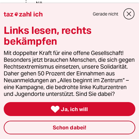
Nö.
Sondern allein - der konkrete
taz
zahl ich
Gerade nicht

Lebensvorgang auf der Grundlage
der konkreten gerichtsfestgestellten
Links lesen, rechts
Tatsachen!
bekämpfen
So geht das.
Mit doppelter Kraft für eine offene Gesellschaft!
Besonders jetzt brauchen Menschen, die sich gegen
Rechtsextremismus einsetzen, unsere Solidarität.
Dr. McSchreck
DM
Daher gehen 50 Prozent der Einnahmen aus
02.03.2018
,
15:32 Uhr
Neuanmeldungen an „Alles beginnt im Zentrum“ –
"Der BGH lehnt schematische Lösungen nun
eine Kampagne, die bedrohte linke Kulturzentren
generell ab" - eben. Und der Berliner Fall war
und Jugendorte unterstützt. Sind Sie dabei?
schon sehr an der äußsten Grenze, wo man nur
noch mit Mühe von Fahrlässigkeit ausgehen

Ja, ich will
kann.
Belebte innerstädtische Straße, mehrere rote
Schon dabei!
Ampeln, 3-fache Geschwindigkeit ggü der