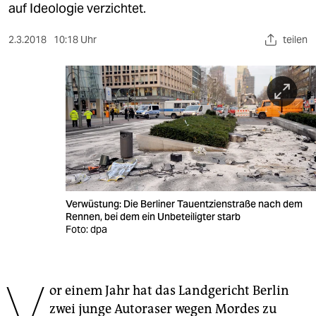
berlin
auf Ideologie verzichtet.
nord
2.3.2018
10:18 Uhr
teilen
wahrheit
verlag
verlag
veranstaltungen
shop
Verwüstung: Die Berliner Tauentzienstraße nach dem
fragen & hilfe
Rennen, bei dem ein Unbeteiligter starb
Foto: dpa
unterstützen
abo
V
or einem Jahr hat das Landgericht Berlin
genossenschaft
zwei junge Autoraser wegen Mordes zu