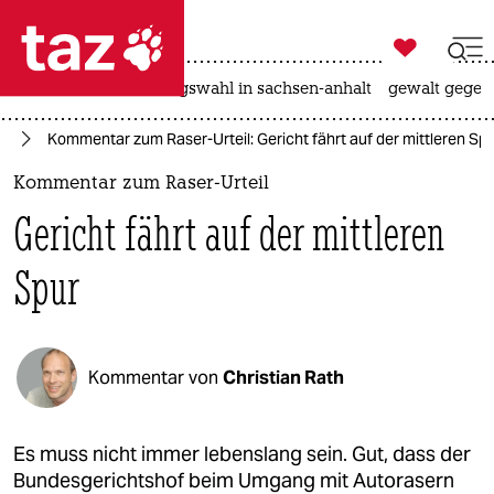

taz zahl ich
hitze
surfen
landtagswahl in sachsen-anhalt
gewalt gegen

taz zahl ich
ag
Kommentar zum Raser-Urteil: Gericht fährt auf der mittleren Sp
taz zahl ich
Kommentar zum Raser-Urteil
themen
Gericht fährt auf der mittleren
politik
Spur
öko
gesellschaft
Kommentar von
Christian Rath
kultur
sport
Es muss nicht immer lebenslang sein. Gut, dass der
Bundesgerichtshof beim Umgang mit Autorasern