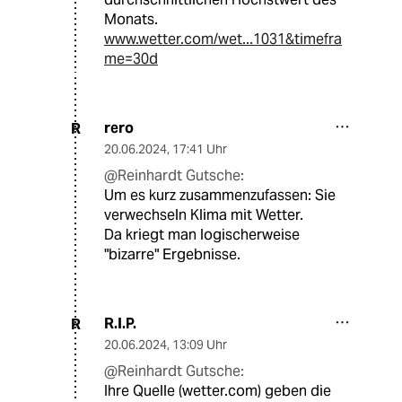
Monats.
www.wetter.com/wet...1031&timefra
me=30d
rero
R
20.06.2024
,
17:41 Uhr
@Reinhardt Gutsche:
Um es kurz zusammenzufassen: Sie
verwechseln Klima mit Wetter.
Da kriegt man logischerweise
"bizarre" Ergebnisse.
R.I.P.
R
20.06.2024
,
13:09 Uhr
@Reinhardt Gutsche:
Ihre Quelle (wetter.com) geben die