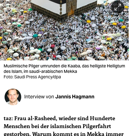
berlin
nord
wahrheit
verlag
verlag
veranstaltungen
Muslimische Pilger umrunden die Kaaba, das heiligste Heiligtum
des Islam, im saudi-arabischen Mekka
Foto: Saudi Press Agency/dpa
shop
fragen & hilfe
Interview von
Jannis Hagmann
unterstützen
abo
taz: Frau al-Rasheed, wieder sind Hunderte
genossenschaft
Menschen bei der islamischen Pilgerfahrt
gestorben. Warum kommt es in Mekka immer