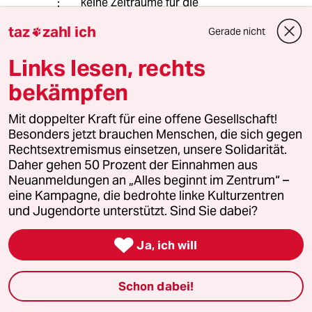
keine Zeiträume für die
Mittelwertbildung.
taz
zahl ich
Gerade nicht

Darüber hinaus ist Ihr
Ausgangskommetar eine Mischung
Links lesen, rechts
von Behauptungen die so unlogisch
und widersprüchlich sind, daß maus
bekämpfen
sich schwertut das ganze gleichzeitig
in seinem Hirn unterzubringen.
Mit doppelter Kraft für eine offene Gesellschaft!
Ihr
Besonders jetzt brauchen Menschen, die sich gegen
Rechtsextremismus einsetzen, unsere Solidarität.
Juan Vaho
Daher gehen 50 Prozent der Einnahmen aus
Neuanmeldungen an „Alles beginnt im Zentrum“ –
eine Kampagne, die bedrohte linke Kulturzentren
blutorange
B
und Jugendorte unterstützt. Sind Sie dabei?
21.06.2024
,
00:36 Uhr

Ja, ich will
@Reinhardt Gutsche:
Bei der Antwort ging es nur darum,
dass es keinen DIREKTEN
Schon dabei!
Zusammenhang zwischen dem CO2-
Emissions-Anstieg in dem Land und