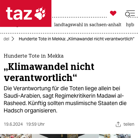

taz zahl ich
niedrigwasser
rente
landtagswahl in sachsen-anhalt
hybri

taz zahl ich
andel
Hunderte Tote in Mekka: „Klimawandel nicht verantwortlich“
taz zahl ich
themen
Hunderte Tote in Mekka
„Klimawandel nicht
politik
verantwortlich“
öko
Die Verantwortung für die Toten liege allein bei
Saudi-Arabien, sagt Regimekritikerin Madawi al-
gesellschaft
Rasheed. Künftig sollten muslimische Staaten die
Hadsch organisieren.
kultur
sport
19.6.2024
19:59 Uhr
teilen