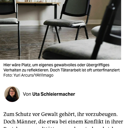
berlin
nord
wahrheit
verlag
verlag
veranstaltungen
Hier wäre Platz, um eigenes gewaltvolles oder übergriffiges
Verhalten zu reflektieren. Doch Täterarbeit ist oft unterfinanziert
shop
Foto: Yuri Arcurs/YAY/imago
fragen & hilfe
Von
Uta Schleiermacher
unterstützen
abo
Zum Schutz vor Gewalt gehört, ihr vorzubeugen.
genossenschaft
Doch Männer, die etwa bei einem Konflikt in ihrer