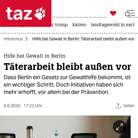

taz zahl ich
bergsteigen
usa unter trump
katzen
landtagswahl in sachs

taz zahl ich
Feminismus
Hilfe bei Gewalt in Berlin: Täterarbeit bleibt außen vor
taz zahl ich
themen
Hilfe bei Gewalt in Berlin
Täterarbeit bleibt außen vor
politik
Dass Berlin ein Gesetz zur Gewalthilfe bekommt, ist
öko
ein wichtiger Schritt. Doch Initiativen haben sich
mehr erhofft, vor allem bei der Prävention.
gesellschaft
8.6.2026
17:22 Uhr
teilen
kultur
sport