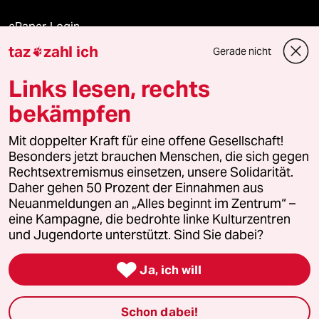
ePaper Login
taz
zahl ich
Gerade nicht

Downloads für Abonnierende
Links lesen, rechts
bekämpfen
© 2026 taz Verlags und Vertriebs GmbH
Alle Rechte vorbehalten. Bei rechtlichen Fragen oder für Genehmigungen
Mit doppelter Kraft für eine offene Gesellschaft!
wenden Sie sich bitte an
lizenzen@taz.de
Besonders jetzt brauchen Menschen, die sich gegen
Rechtsextremismus einsetzen, unsere Solidarität.
Daher gehen 50 Prozent der Einnahmen aus
Feedback
Redaktionsstatut
Kommune-Richtlinien
KI-
Neuanmeldungen an „Alles beginnt im Zentrum“ –
eine Kampagne, die bedrohte linke Kulturzentren
Leitlinie
Informant
Datenschutz
Impressum
AGB
und Jugendorte unterstützt. Sind Sie dabei?
Seitenwende
Einwilligungen widerrufen (Ads)

Ja, ich will
Schon dabei!