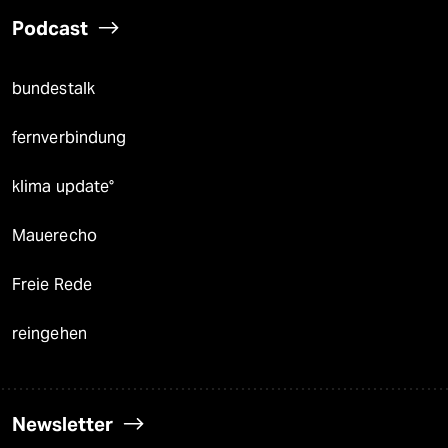
Podcast
bundestalk
fernverbindung
klima update°
Mauerecho
Freie Rede
reingehen
Newsletter