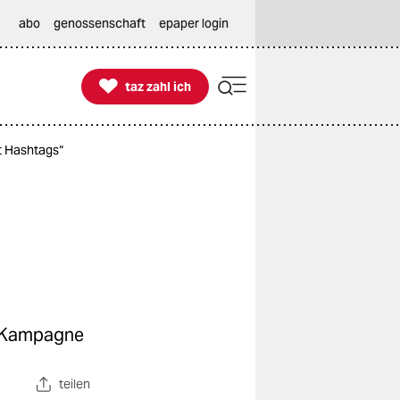
abo
genossenschaft
epaper login

taz zahl ich
taz zahl ich
t Hashtags“
o-Kampagne
teilen