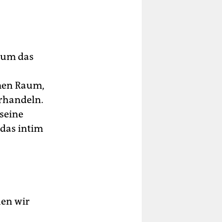
t um das
imen Raum,
erhandeln.
 seine
 das intim
hen wir