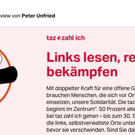
rview von
Peter Unfried
taz
zahl ich

chenende: Nachdem Dutzende Frauen den
produzenten Harvey Weinstein des sexuellen
Links lesen, r
s angeklagt und in der Folge Unzählige unter
metoo von ihren Sexismuserfahrungen berichte
bekämpfen
e sich eine zentrale Debatte des Jahres über se
 und frauenfeindliche Machtstrukturen. Was h
Mit doppelter Kraft für eine offene G
t bisher gefehlt, Frau Fendel?
brauchen Menschen, die sich vor O
einsetzen, unsere Solidarität. Die ta
beginnt im Zentrum“. 50 Prozent a
ba Fendel:
Das ist weniger eine Debatte denn ein
bei taz zahl ich gehen – bis zum 30
änomen, eine Steilvorlage für Emotionen. Das Urt
die linke, selbstverwaltete Orte unte
n gefällt. Es gibt keine divergierenden Standpunk
bevor sie verschwinden. Sind Sie da