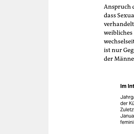
Anspruch d
dass Sexua
verhandelt
weibliches
wechselsei
ist nur Ge
der Männe
Im In
Jahrga
der Kü
Zuletz
Januar
femin