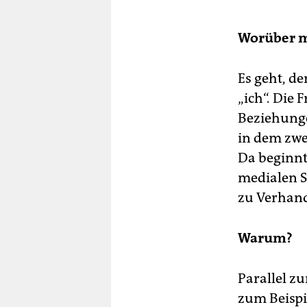
Worüber m
Es geht, d
„ich“. Die 
Beziehunge
in dem zwe
Da beginnt
medialen S
zu Verhand
Warum?
Parallel z
zum Beispi