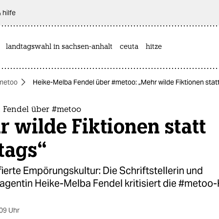
 hilfe
landtagswahl in sachsen-anhalt
ceuta
hitze
metoo
Heike-Melba Fendel über #metoo: „Mehr wilde Fiktionen stat
 Fendel über #metoo
 wilde Fiktionen statt
tags“
erte Empörungskultur: Die Schriftstellerin und
agentin Heike-Melba Fendel kritisiert die #meto
09 Uhr