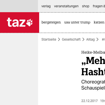
hautnavigation anspringen
hauptinhalt anspringen
footer anspringen
verlag
veranstaltungen
shop
fragen &
bergsteigen
usa unter trump
katzen

taz zahl ich
taz zahl ich
Startseite
Gesellschaft
Alltag
#
themen
politik
Heike-Melba
„Mehr
öko
Hash
gesellschaft
Choreografi
kultur
Schauspiel
sport
22.12.2017
19: