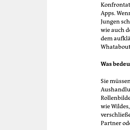
Konfrontat
Apps. Wenn
Jungen schl
wie auch de
dem aufklä
Whatabout
Was bedeu
Sie müssen 
Aushandlun
Rollenbild
wie Wildes,
verschließ
Partner od