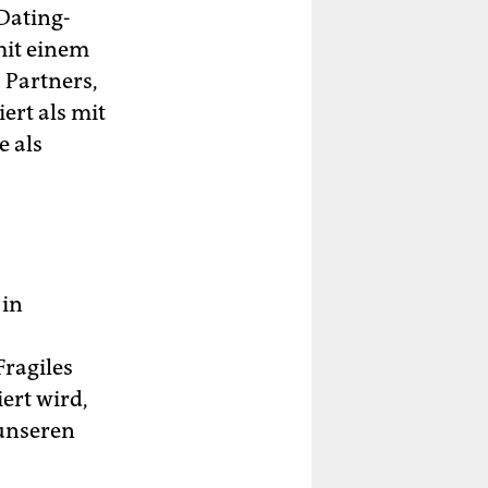
Dating-
mit einem
 Partners,
ert als mit
e als
 in
Fragiles
ert wird,
unseren