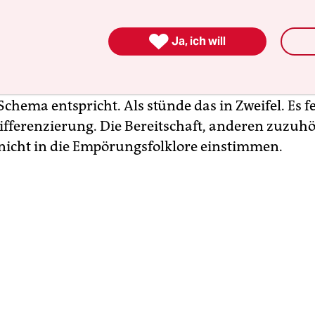
iten und dann im Idealfall zusammenführen kön
rrenwitzverteidiger, der nicht mehr weiß, wie er j

Ja, ich will
das ist keine echte Positionierung. Selbst ich denke
oranschicken muss, dass ich natürlich gegen jede
 bin, wenn ich eine Position einnehme, die nicht
chema entspricht. Als stünde das in Zweifel. Es fe
Differenzierung. Die Bereitschaft, anderen zuzuh
 nicht in die Empörungsfolklore einstimmen.