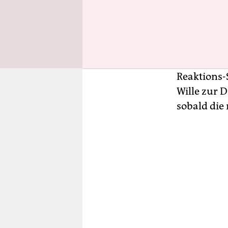
herausarbe
gibt den He
soll, aber 
dass ich v
Missbrauch
Reaktions-S
Wille zur 
sobald die