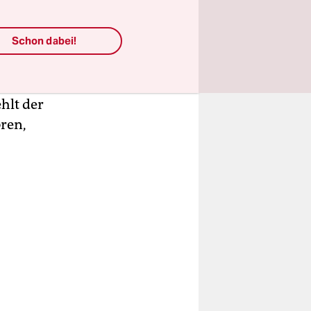
nte. Es
etzt flirten
Schon dabei!
 ständig,
 Form von
 dem Reiz-
hlt der
ören,