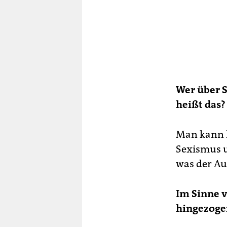
Wer über S
heißt das?
Man kann 
Sexismus u
was der Au
Im Sinne v
hingezogen