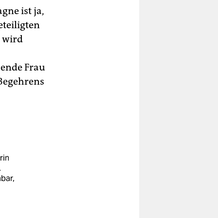
ne ist ja,
teiligten
 wird
hende Frau
 Begehrens
rin
.
bar,