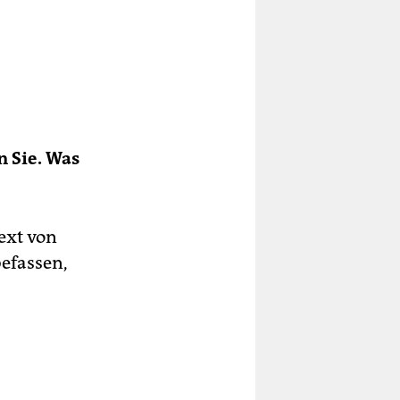
n Sie. Was
ext von
befassen,