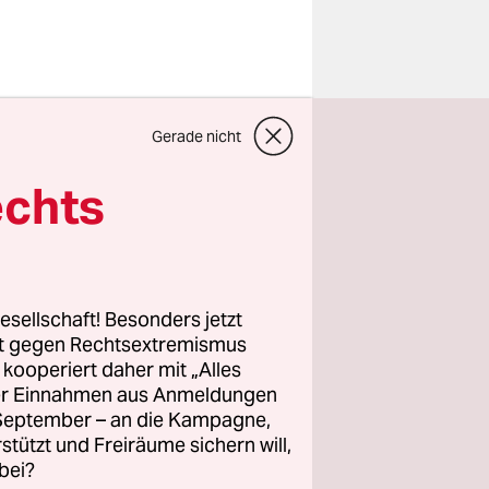
Gerade nicht
echts
 dem
t hatten,
xuelle
at aus
esellschaft! Besonders jetzt
rt gegen Rechtsextremismus
z kooperiert daher mit „Alles
ller Einnahmen aus Anmeldungen
 reines
. September – an die Kampagne,
eil ist von
rstützt und Freiräume sichern will,
te, die man
bei?