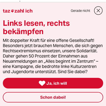
Max
M
taz
zahl ich
Gerade nicht

08.01.2014
,
07:24 Uhr
Links lesen, rechts
@blablubb:
Hierbei handelt es sich nicht um
bekämpfen
INTERNE, sondern um einen aus
gemachten linksextremen
Mit doppelter Kraft für eine offene Gesellschaft!
Polizeihasser… das sollte bekannt
Besonders jetzt brauchen Menschen, die sich gegen
sein.
Rechtsextremismus einsetzen, unsere Solidarität.
Daher gehen 50 Prozent der Einnahmen aus
Rein inhaltlich sind die Thesen leicht
Neuanmeldungen an „Alles beginnt im Zentrum“ –
widerlegbar…
eine Kampagne, die bedrohte linke Kulturzentren
und Jugendorte unterstützt. Sind Sie dabei?
Findaaa
F

Ja, ich will
08.01.2014
,
13:28 Uhr
@Max:
Schon dabei!
da liegst du leider falsch Max, es
handelt sich weder um einen