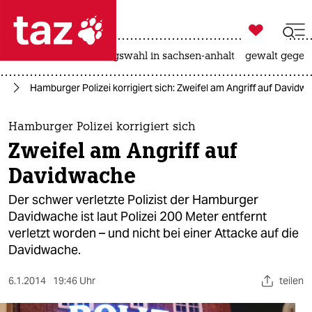

taz zahl ich
hitze
surfen
landtagswahl in sachsen-anhalt
gewalt gegen

taz zahl ich
rg
Hamburger Polizei korrigiert sich: Zweifel am Angriff auf Davidw
taz zahl ich
themen
Hamburger Polizei korrigiert sich
Zweifel am Angriff auf
politik
Davidwache
öko
Der schwer verletzte Polizist der Hamburger
Davidwache ist laut Polizei 200 Meter entfernt
gesellschaft
verletzt worden – und nicht bei einer Attacke auf die
Davidwache.
kultur
sport
6.1.2014
19:46 Uhr
teilen