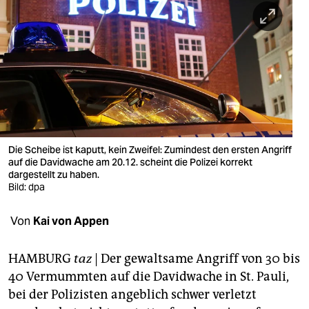
berlin
nord
wahrheit
verlag
verlag
veranstaltungen
Die Scheibe ist kaputt, kein Zweifel: Zumindest den ersten Angriff
auf die Davidwache am 20.12. scheint die Polizei korrekt
shop
dargestellt zu haben.
Bild: dpa
fragen & hilfe
Von
Kai von Appen
unterstützen
abo
HAMBURG
taz
| Der gewaltsame Angriff von 30 bis
40 Vermummten auf die Davidwache in St. Pauli,
genossenschaft
bei der Polizisten angeblich schwer verletzt