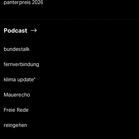
panterpreis 2026
Podcast
bundestalk
fernverbindung
klima update°
Mauerecho
Freie Rede
reingehen