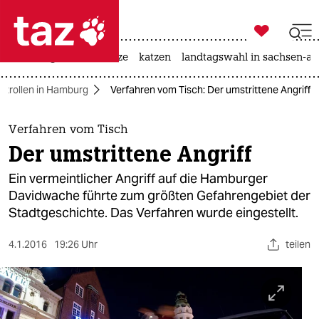

taz zahl ich
iran-krieg
ceuta
hitze
katzen
landtagswahl in sachsen-an

taz zahl ich
ontrollen in Hamburg
Verfahren vom Tisch: Der umstrittene Angriff
taz zahl ich
themen
Verfahren vom Tisch
Der umstrittene Angriff
politik
Ein vermeintlicher Angriff auf die Hamburger
öko
Davidwache führte zum größten Gefahrengebiet der
Stadtgeschichte. Das Verfahren wurde eingestellt.
gesellschaft
4.1.2016
19:26 Uhr
teilen
kultur
sport