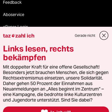
Feedback
Aboservice
ePaper Login
taz
zahl ich
Gerade nicht

Downloads für Abonnierende
Links lesen, rechts
bekämpfen
© 2026 taz Verlags und Vertriebs GmbH
Mit doppelter Kraft für eine offene Gesellschaft!
Alle Rechte vorbehalten. Bei rechtlichen Fragen oder für Genehmigungen
wenden Sie sich bitte an
lizenzen@taz.de
Besonders jetzt brauchen Menschen, die sich gegen
Rechtsextremismus einsetzen, unsere Solidarität.
Daher gehen 50 Prozent der Einnahmen aus
Feedback
Redaktionsstatut
Kommune-Richtlinien
KI-
Neuanmeldungen an „Alles beginnt im Zentrum“ –
eine Kampagne, die bedrohte linke Kulturzentren
Leitlinie
Informant
Datenschutz
Impressum
AGB
und Jugendorte unterstützt. Sind Sie dabei?
Seitenwende
Einwilligungen widerrufen (Ads)