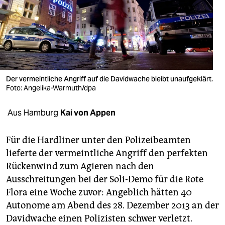
berlin
nord
wahrheit
verlag
Der vermeintliche Angriff auf die Davidwache bleibt unaufgeklärt.
verlag
Foto: Angelika-Warmuth/dpa
veranstaltungen
Aus Hamburg
Kai von Appen
shop
Für die Hardliner unter den Polizeibeamten
fragen & hilfe
lieferte der vermeintliche Angriff den perfekten
Rückenwind zum Agieren nach den
unterstützen
Ausschreitungen bei der Soli-Demo für die Rote
abo
Flora eine Woche zuvor: Angeblich hätten 40
Autonome am Abend des 28. Dezember 2013 an der
genossenschaft
Davidwache einen Polizisten schwer verletzt.