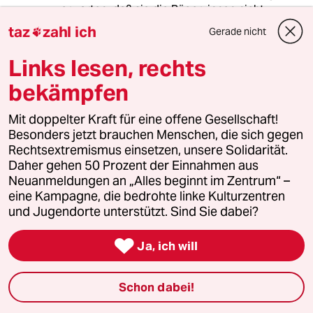
erwarten, daß sie die Büger_innen nicht
anschwärzen, nur damit sie einen Vrteil haben!!!
taz
zahl ich
Gerade nicht

Links lesen, rechts
Hoheluft
H
bekämpfen
26.01.2014
,
13:22 Uhr
Es gibt von Seiten der Hamburger Normal-
Mit doppelter Kraft für eine offene Gesellschaft!
Bürger inzwischen so viel Hass auf Linke und
Besonders jetzt brauchen Menschen, die sich gegen
die alte Flora, dass die Hamburger Politik sich
Rechtsextremismus einsetzen, unsere Solidarität.
sicher fühlt ungestört im Windschatten der
Daher gehen 50 Prozent der Einnahmen aus
schweigenden Mehrheit segeln zu können.
Neuanmeldungen an „Alles beginnt im Zentrum“ –
Auch waren Schill und die CDU angeblich
eine Kampagne, die bedrohte linke Kulturzentren
schlimmer - es gibt kaum Wähler-Druck durch
und Jugendorte unterstützt. Sind Sie dabei?
die "Bürger-Rechten" zu befürchten, da die SPD
deren Ruf nach Recht, Ordnung und

Ja, ich will
Polizeischutz seitdem prima übernommen hat.
Schon dabei!
Gast
G