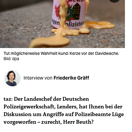
berlin
nord
wahrheit
verlag
verlag
Tut möglicherweise Wahrheit kund: Kerze vor der Davidwache.
Bild: dpa
veranstaltungen
shop
Interview von
Friederike Gräff
fragen & hilfe
unterstützen
taz: Der Landeschef der Deutschen
Polizeigewerkschaft, Lenders, hat Ihnen bei der
abo
Diskussion um Angriffe auf Polizeibeamte Lüge
vorgeworfen – zurecht, Herr Beuth?
genossenschaft