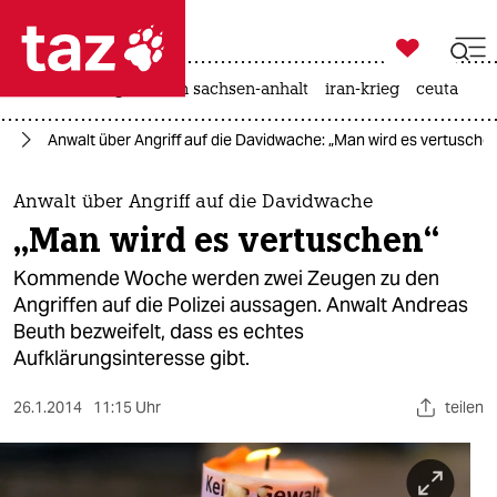

taz zahl ich
hitze
landtagswahl in sachsen-anhalt
iran-krieg
ceuta

taz zahl ich
rg
Anwalt über Angriff auf die Davidwache: „Man wird es vertusche
taz zahl ich
themen
Anwalt über Angriff auf die Davidwache
„Man wird es vertuschen“
politik
Kommende Woche werden zwei Zeugen zu den
öko
Angriffen auf die Polizei aussagen. Anwalt Andreas
Beuth bezweifelt, dass es echtes
gesellschaft
Aufklärungsinteresse gibt.
kultur
26.1.2014
11:15 Uhr
teilen
sport