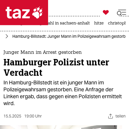

taz zahl ich
iran-krieg
landtagswahl in sachsen-anhalt
hitze
christophe

taz zahl ich
us
Hamburg-Billstedt: Junger Mann im Polizeigewahrsam gestorbe
taz zahl ich
themen
Junger Mann im Arrest gestorben
Hamburger Polizist unter
politik
Verdacht
öko
In Hamburg-Billstedt ist ein junger Mann im
Polizeigewahrsam gestorben. Eine Anfrage der
gesellschaft
Linken ergab, dass gegen einen Polizisten ermittelt
wird.
kultur
sport
15.5.2025
19:00 Uhr
teilen