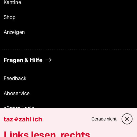
Kantine
Shop
Anzeigen
Fragen & Hilfe
Feedback
Aboservice
ePaper Login
taz
zahl ich
Gerade nicht

Downloads für Abonnierende
Links lesen, rechts