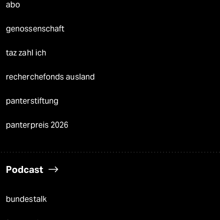
abo
genossenschaft
taz zahl ich
recherchefonds ausland
panterstiftung
panterpreis 2026
Podcast
bundestalk