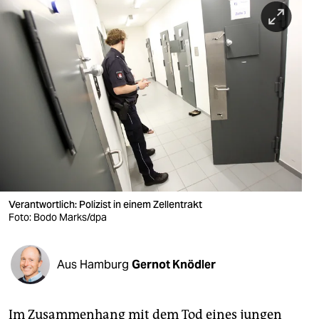
berlin
nord
wahrheit
verlag
verlag
veranstaltungen
shop
Verantwortlich: Polizist in einem Zellentrakt
fragen & hilfe
Foto: Bodo Marks/dpa
unterstützen
Aus Hamburg
Gernot Knödler
abo
genossenschaft
Im Zusammenhang mit dem Tod eines jungen