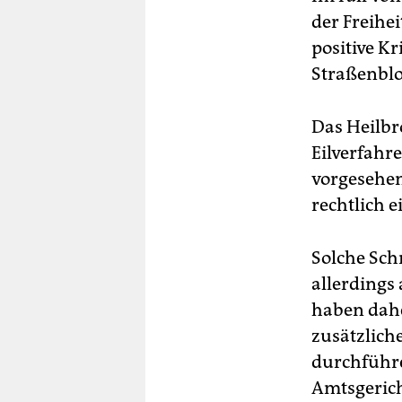
der Freihei
positive Kr
Straßenblo
Das Heilbr
Eilverfahr
vorgesehen.
rechtlich e
Solche Schn
allerdings
haben dah
zusätzlich
durchführe
Amtsgerich