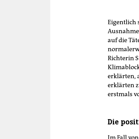
Eigentlich 
Ausnahmefä
auf die Tät
normalerwe
Richterin 
Klimablock
erklärten, 
erklärten 
erstmals vo
Die posi
Im Fall vo