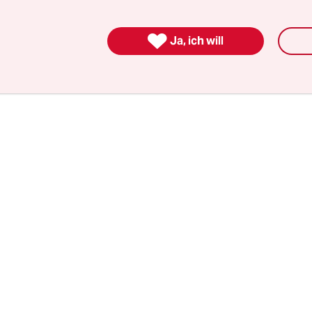
ogar Freiheitsstrafen von zwei respektive drei Mo
i Ak­ti­vis­t:in­nen kamen mit Geldstrafen von jewe

Ja, ich will
n davon. Die Höhe der Tagessätze ergibt sich aus
n Einkommen.