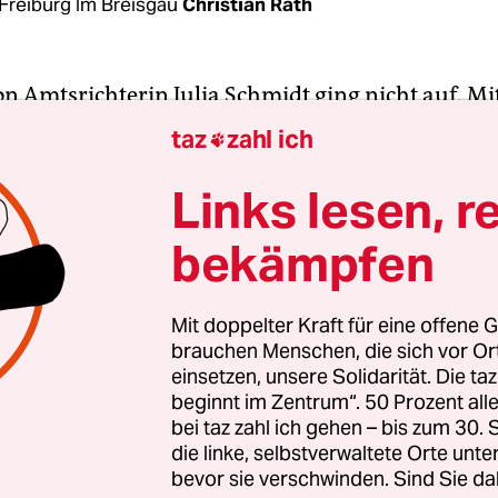
Freiburg Im Breisgau
Christian Rath
n Amtsrichterin Julia Schmidt ging nicht auf. Mi
rafe wollte sie zwei Aktivisten der
Letzten Gener
taz
zahl ich

en. Doch kurz nach dem Urteil klebten diese sic
einer Straße fest. Bundesweit erstmals hatte das
Links lesen, r
ht Heilbronn
eine Freiheitsstrafe ohne Bewährun
bekämpfen
tzblockaden
verhängt.
anden am Montag fünf Ak­ti­vis­t:in­nen der Letzt
Mit doppelter Kraft für eine offene G
brauchen Menschen, die sich vor O
 vor Gericht. In der Heilbronner Innenstadt hatte
einsetzen, unsere Solidarität. Die ta
r, am 6. Februar, eine Straße blockiert, um
zivil
beginnt im Zentrum“. 50 Prozent a
 gegen die Klimapolitik der Bundesregierung
zu 
bei taz zahl ich gehen – bis zum 30
urden nun wegen Nötigung der Au­to­fah­re­r:in­ne
die linke, selbstverwaltete Orte unte
bevor sie verschwinden. Sind Sie da
 Zwei von ihnen – Rüdiger Eichholz und Daniel Eck