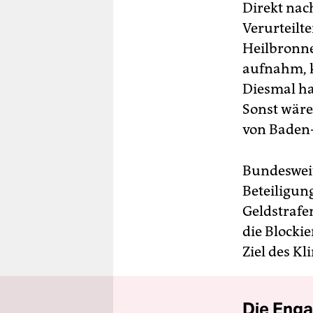
Direkt nac
Verurteilte
Heilbronne
aufnahm, ko
Diesmal ha
Sonst wäre
von Baden
Bundesweit 
Beteiligun
Geldstrafe
die Blockie
Ziel des Kl
Die Enga