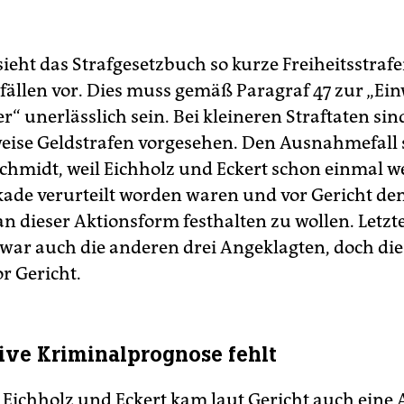
sieht das Strafgesetzbuch so kurze Freiheitsstraf
llen vor. Dies muss gemäß Paragraf 47 zur „Ei
er“ unerlässlich sein. Bei kleineren Straftaten sin
ise Geldstrafen vorgesehen. Den Ausnahmefall
Schmidt, weil Eichholz und Eckert schon einmal w
ade verurteilt worden waren und vor Gericht d
an dieser Aktionsform festhalten zu wollen. Letzt
zwar auch die anderen drei Angeklagten, doch di
r Gericht.
tive Kriminalprognose fehlt
n Eichholz und Eckert kam laut Gericht auch eine