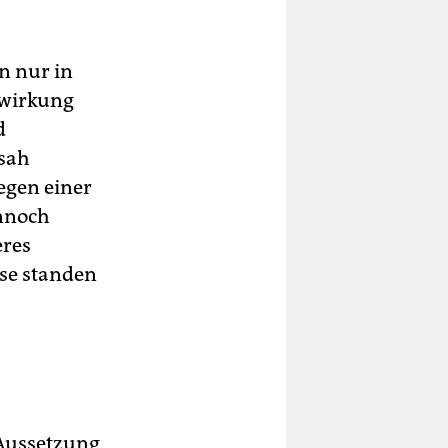
en nur in
nwirkung
d
 sah
egen einer
ennoch
eres
ese standen
 Aussetzung