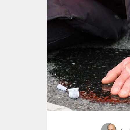
berlin
nord
wahrheit
verlag
verlag
veranstaltungen
shop
fragen & hilfe
unterstützen
abo
genossenschaft