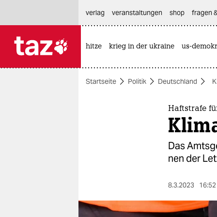
hautnavigation anspringen
hauptinhalt anspringen
footer anspringen
verlag
veranstaltungen
shop
fragen &
hitze
krieg in der ukraine
us-demokr

taz zahl ich
taz zahl ich
Startseite
Politik
Deutschland
K
themen
politik
Haftstrafe f
Klima
öko
Das Amtsger
gesellschaft
nen der Let
kultur
8.3.2023
16:52
sport