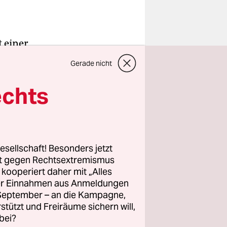
t einer
ation
Gerade nicht
h schon
echts
g für
en
esellschaft! Besonders jetzt
rt gegen Rechtsextremismus
n sie einen
z kooperiert daher mit „Alles
en
ller Einnahmen aus Anmeldungen
leisten.
. September – an die Kampagne,
n
rstützt und Freiräume sichern will,
bei?
ert –