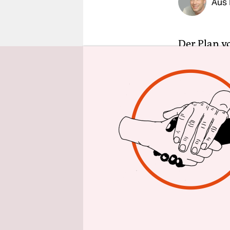
Aus 
epaper login
Der Plan vo
Gefängnisst
beeindruck
wieder auf 
Amtsgeric
Klimaschu
Ingesamt st
Generation
Monat zuvo
Widerstand
Alle fünf w
verurteilt.