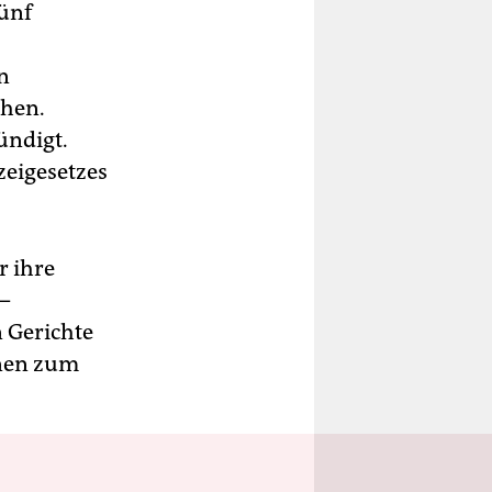
fünf
n
ehen.
ündigt.
zeigesetzes
r ihre
–
n Gerichte
n­nen zum