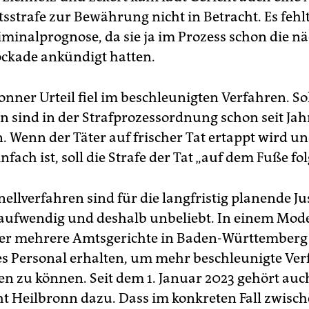
tsstrafe zur Bewährung nicht in Betracht. Es fehl
iminalprognose, da sie ja im Prozess schon die n
ckade ankündigt hatten.
onner Urteil fiel im beschleunigten Verfahren. So
en sind in der Strafprozessordnung schon seit Ja
 Wenn der Täter auf frischer Tat ertappt wird und
infach ist, soll die Strafe der Tat „auf dem Fuße fol
ellverfahren sind für die langfristig planende Ju
 aufwendig und deshalb unbeliebt. In einem Mod
er mehrere Amtsgerichte in Baden-Württemberg
es Personal erhalten, um mehr beschleunigte Ve
n zu können. Seit dem 1. Januar 2023 gehört auc
t Heilbronn dazu. Dass im konkreten Fall zwisc