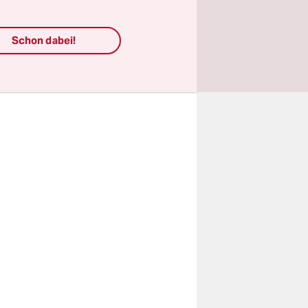
naten. Die
ils 60
Schon dabei!
 dem