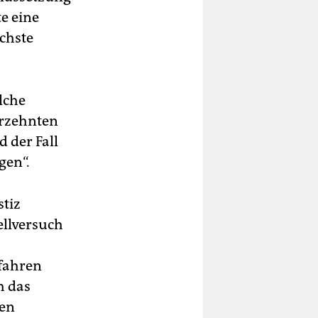
te eine
ächste
lche
hrzehnten
 der Fall
gen“.
stiz
ellversuch
rfahren
h das
hen