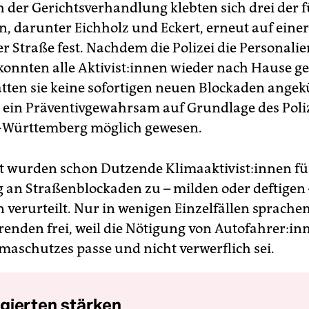
h der Gerichtsverhandlung klebten sich drei der 
n, darunter Eichholz und Eckert, erneut auf einer
r Straße fest. Nachdem die Polizei die Personalie
nnten alle Ak­ti­vis­t:in­nen wieder nach Hause g
tten sie keine sofortigen neuen Blockaden angek
 ein Präventivgewahrsam auf Grundlage des Poli
-Württemberg möglich gewesen.
wurden schon Dutzende Kli­ma­ak­ti­vis­t:in­nen fü
g an Straßenblockaden zu – milden oder deftigen 
n verurteilt. Nur in wenigen Einzelfällen sprache
renden frei, weil die Nötigung von Au­to­fah­re­r:i
imaschutzes passe und nicht verwerflich sei.
gierten stärken