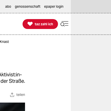
abo
genossenschaft
epaper login

taz zahl ich
taz zahl ich
 Knast
i­vis­t:in­
 der Straße.
teilen