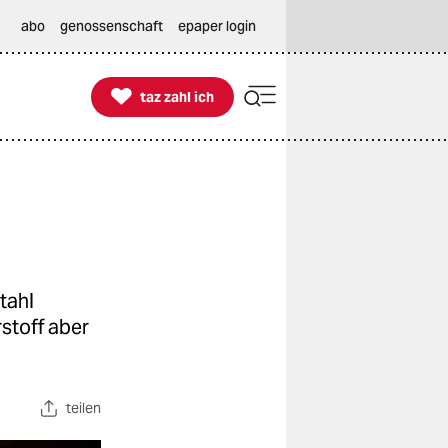
abo
genossenschaft
epaper login

taz zahl ich
taz zahl ich
tahl
rstoff aber
teilen