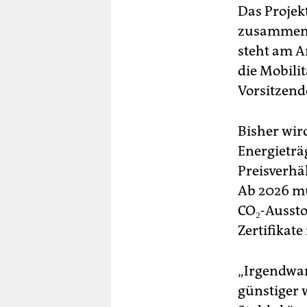
Das Projek
zusammen m
steht am A
die Mobili
Vorsitzend
Bisher wir
Energieträg
Preisverhä
Ab 2026 mus
CO₂-Aussto
Zertifikat
„Irgendwan
günstiger 