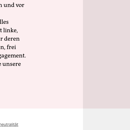
h und vor
lles
 linke,
ür deren
n, frei
ngagement.
e unsere
eutralität