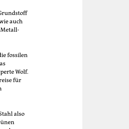
Grundstoff
 wie auch
G-Metall-
ie fossilen
das
perte Wolf.
reise für
n
tahl also
grünen