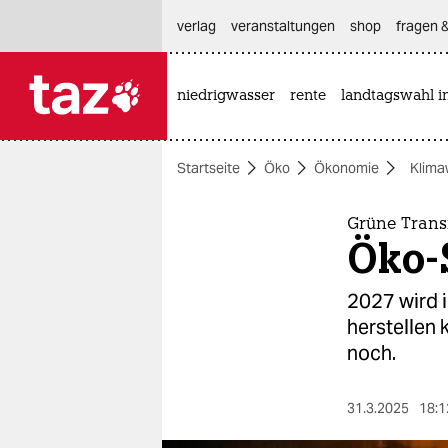
hautnavigation anspringen
hauptinhalt anspringen
footer anspringen
verlag
veranstaltungen
shop
fragen &
niedrigwasser
rente
landtagswahl i

taz zahl ich
taz zahl ich
Startseite
Öko
Ökonomie
Klima
themen
politik
Grüne Trans
Öko-S
öko
2027 wird i
gesellschaft
herstellen 
noch.
kultur
sport
31.3.2025
18:1