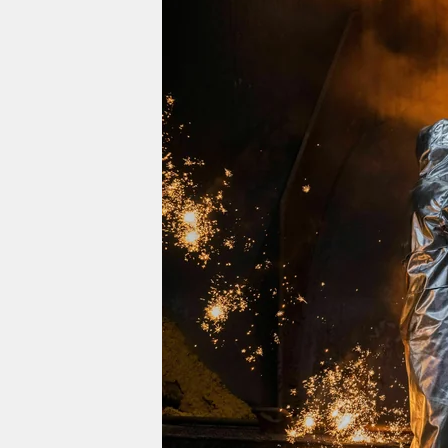
berlin
nord
wahrheit
verlag
verlag
veranstaltungen
shop
fragen & hilfe
unterstützen
abo
genossenschaft