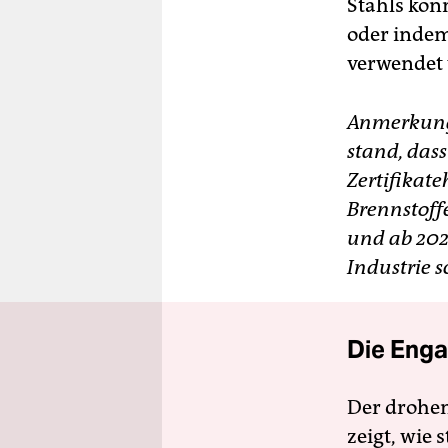
Stahls kön
oder indem
verwendet 
Anmerkung 
stand, das
Zertifikat
Brennstoffe
und ab 2026
Industrie 
Die Enga
Der drohe
zeigt, wie