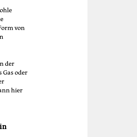
Kohle
ie
 Form von
on
n der
s Gas oder
er
ann hier
in