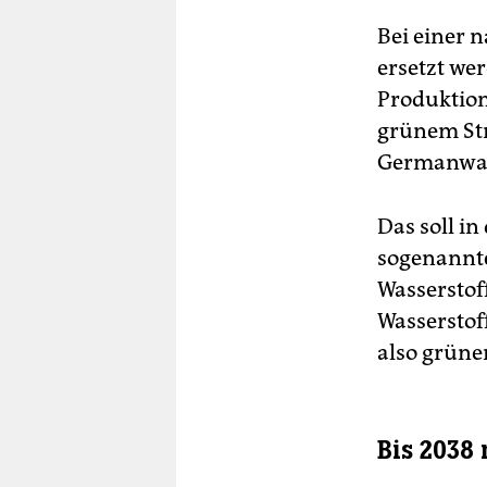
Bei einer 
ersetzt we
Produktion
grünem Str
Germanwa
Das soll i
sogenannte
Wasserstof
Wasserstof
also grüne
Bis 2038