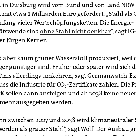
t in Duisburg wird vom Bund und von Land NRW
it etwa 2 Milliarden Euro gefördert. „Stahl als 
nfang vieler Wertschöpfungsketten. Die Energie-
tätswende sind
ohne Stahl nicht denkbar
“, sagt I
er Jürgen Kerner.
d aber kaum grüner Wasserstoff produziert, weil d
er günstiger sind. Früher oder später wird sich 
ltnis allerdings umkehren, sagt Germanwatch-Ex
s die Industrie für CO₂-Zertifikate zahlen. Die P
ß sollen dann ansteigen und ab 2038 keine neue
e mehr ausgegeben werden.
n zwischen 2027 und 2038 wird klimaneutraler S
werden als grauer Stahl“, sagt Wolf. Der Ausbau 