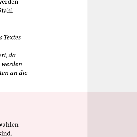
 werden
Stahl
s Textes
rt, da
t werden
ten an die
wahlen
sind.