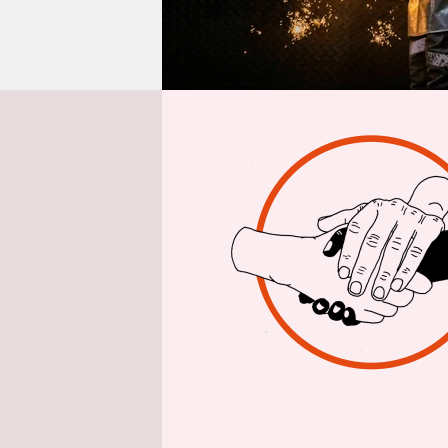
epaper login
Aus 
Ende 2027, 
erste Hoch
Das kündig
den Hochof
Schritt fü
Die Stahlp