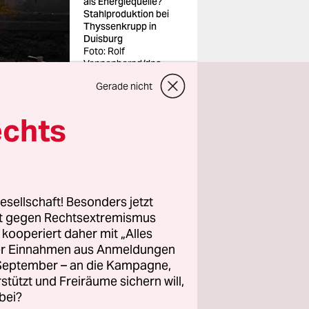
als Energiequelle?
Stahlproduktion bei
Thyssenkrupp in
Duisburg
Foto: Rolf
Vennenbernd/dpa
Gerade nicht
echts
isburg der
n kann.
esellschaft! Besonders jetzt
senkrupp
rt gegen Rechtsextremismus
 2027
z kooperiert daher mit „Alles
ller Einnahmen aus Anmeldungen
g.
. September – an die Kampagne,
rstützt und Freiräume sichern will,
utralen
bei?