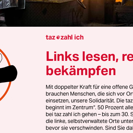
taz
zahl ich

Berlin
Henning Giesen
Links lesen, r
bekämpfen
und damit ein Jahr später als erwartet, soll in Du
ofen in Betrieb gehen, der grünen Stahl herstelle
Mit doppelter Kraft für eine offene G
t der Anlagenbauer SMS Group an, der für
Thys
brauchen Menschen, die sich vor O
en baut. „Derzeit planen wir, die Anlage ab Ende
einsetzen, unsere Solidarität. Die ta
beginnt im Zentrum“. 50 Prozent a
r Schritt hochzufahren“, sagt SMS-Chef Jochen Bur
bei taz zahl ich gehen – bis zum 30
die linke, selbstverwaltete Orte unte
roduktion spielt eine wichtige Rolle beim
klimane
bevor sie verschwinden. Sind Sie da