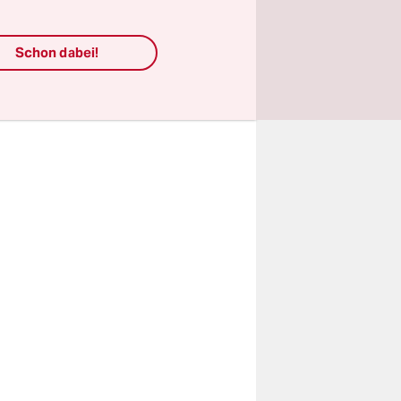
 Energie
zent der
Schon dabei!
uktion.