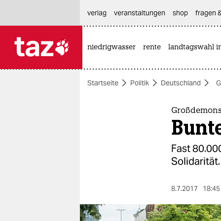
hautnavigation anspringen
hauptinhalt anspringen
footer anspringen
verlag
veranstaltungen
shop
fragen &
niedrigwasser
rente
landtagswahl i

taz zahl ich
taz zahl ich
Startseite
Politik
Deutschland
G
themen
politik
Großdemons
Bunt
öko
Fast 80.00
gesellschaft
Solidarität
kultur
8.7.2017
18:45
sport