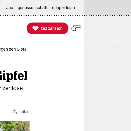
abo
genossenschaft
epaper login

taz zahl ich
taz zahl ich
gen den Gipfel
ipfel
enzenlose
teilen