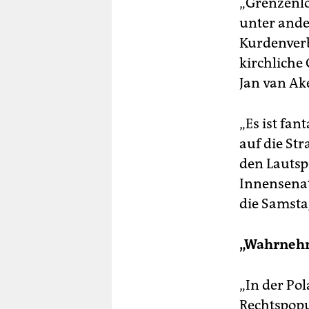
„Grenzenlo
unter ander
Kurdenverb
kirchliche
Jan van A
„Es ist fan
auf die Str
den Lauts
Innensenat
die Samsta
„Wahrnehm
„In der Po
Rechtspopu