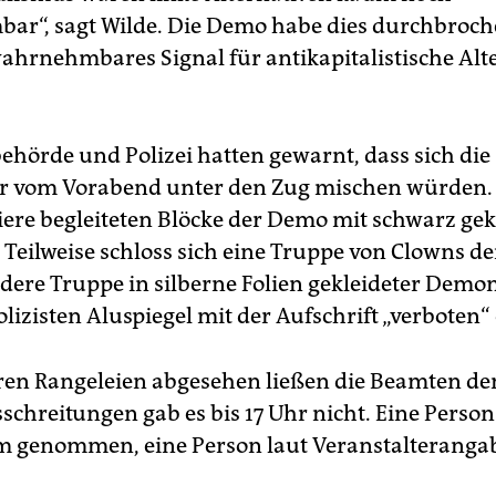
r“, sagt Wilde. Die Demo habe dies durchbroch
wahrnehmbares Signal für antikapitalistische Alt
ehörde und Polizei hatten gewarnt, dass sich die
er vom Vorabend unter den Zug mischen würden.
liere begleiteten Blöcke der Demo mit schwarz gek
Teilweise schloss sich eine Truppe von Clowns de
ndere Truppe in silberne Folien gekleideter Demo
olizisten Aluspiegel mit der Aufschrift „verboten“
ren Rangeleien abgesehen ließen die Beamten de
sschreitungen gab es bis 17 Uhr nicht. Eine Perso
 genommen, eine Person laut Veranstalteranga