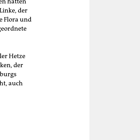
fen hatten
Linke, der
e Flora und
geordnete
ler Hetze
nken, der
mburgs
ht, auch