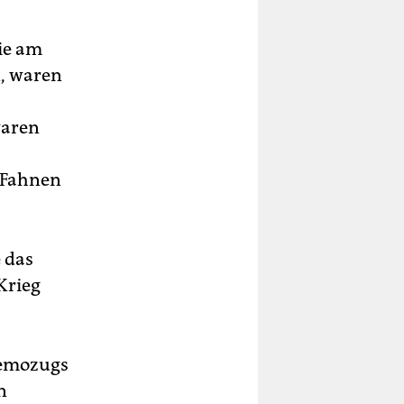
ie am
n, waren
waren
e Fahnen
 das
Krieg
Demozugs
n