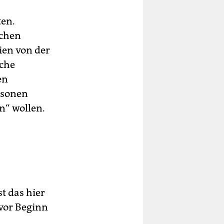
ten.
schen
ien von der
rche
en
rsonen
“ wollen.
st das hier
n vor Beginn