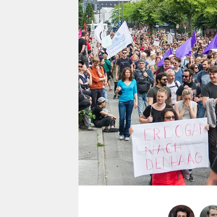
berlin
nord
wahrheit
verlag
verlag
veranstaltungen
shop
fragen & hilfe
unterstützen
abo
genossenschaft