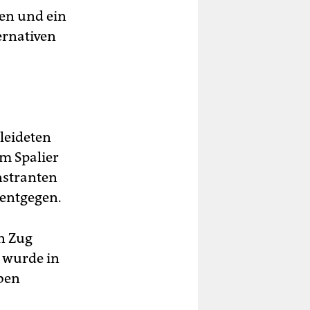
en und ein
ernativen
leideten
m Spalier
nstranten
 entgegen.
n Zug
n wurde in
ben