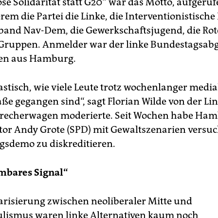
se Solidarität statt G20“ war das Motto, aufgeru
em die Partei die Linke, die Interventionistische 
and Nav-Dem, die Gewerkschaftsjugend, die Rot
 Gruppen. Anmelder war der linke Bundestagsab
ken aus Hamburg.
tastisch, wie viele Leute trotz wochenlanger media
aße gegangen sind“, sagt Florian Wilde von der Li
precherwagen moderierte. Seit Wochen habe Ha
or Andy Grote (SPD) mit Gewaltszenarien versuc
gsdemo zu diskreditieren.
bares Signal“
larisierung zwischen neoliberaler Mitte und
lismus waren linke Alternativen kaum noch