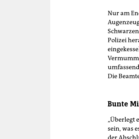
Nur am End
Augenzeuge
Schwarzen 
Polizei he
eingekessel
Vermummung
umfassend
Die Beamte
Bunte M
„Überlegt e
sein, was e
der Abschl