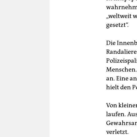
wahrnehmba
„weltweit 
gesetzt“.
Die Innenb
Randalier
Polizeispa
Menschen. 
an. Eine a
hielt den P
Von kleine
laufen. Au
Gewahrsam
verletzt.