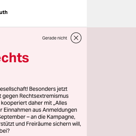
uth
nicht zu
Gerade nicht
 ist am
n.
echts
Protestzug
lter
esellschaft! Besonders jetzt
1 Uhr vor
rt gegen Rechtsextremismus
mmelt
z kooperiert daher mit „Alles
ller Einnahmen aus Anmeldungen
. September – an die Kampagne,
rstützt und Freiräume sichern will,
bei?