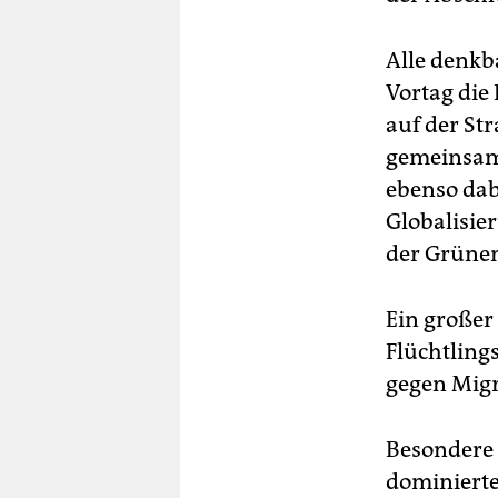
Alle denkb
Vortag die 
auf der St
gemeinsame
ebenso dab
Globalisie
der Grünen
Ein großer
Flüchtling
gegen Migr
Besondere 
dominierte