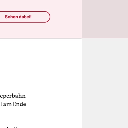
Schon dabei!
Reeperbahn
ill am Ende