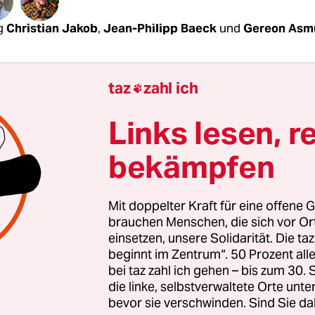
g
Christian Jakob
,
Jean-Philipp Baeck
und
Gereon Asm
ungen waren enorm, aber sie wurden erfüllt: ein 
taz
zahl ich

ender Demozug von annähernd 80.000 Menschen
gen das Treffen der G20 durch Hamburg gezoge
Links lesen, r
bekämpfen
chweren Ausschreitungen in der Nacht zuvor im
ertel war die Frage, ob dies Beteiligung an dem 
würde. Doch das war nicht der Fall. Die Veransta
Mit doppelter Kraft für eine offene G
unächst von etwa 40.000 Menschen, die sich ab 1
brauchen Menschen, die sich vor O
orhallen in der Nähe des Hauptbahnhofs versa
einsetzen, unsere Solidarität. Die ta
beginnt im Zentrum“. 50 Prozent a
bei taz zahl ich gehen – bis zum 30
die linke, selbstverwaltete Orte unte
bevor sie verschwinden. Sind Sie da