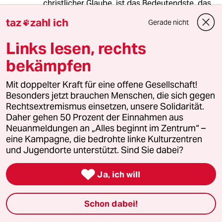
christlicher Glaube, ist das Bedeutendste, das
es auf der Erde gibt.
taz
zahl ich
Gerade nicht

Niveauvolle Beiträge über den christlichen
Glauben und was dazu gehört, findet man auf
Links lesen, rechts
http://geheimnisdesmenschen.blogspot.com/
bekämpfen
Mit doppelter Kraft für eine offene Gesellschaft!
Lowandorder
Besonders jetzt brauchen Menschen, die sich gegen
21.04.2014
,
14:29 Uhr
Rechtsextremismus einsetzen, unsere Solidarität.
- däh, hab ich schonewieder den feinen
Daher gehen 50 Prozent der Einnahmen aus
Umgangston der taz-kettensägergang
Neuanmeldungen an „Alles beginnt im Zentrum“ –
nicht getroffen;-))
eine Kampagne, die bedrohte linke Kulturzentren
und Jugendorte unterstützt. Sind Sie dabei?
ok - dann mal so:

Ja, ich will
Anonymus
Traktat über die drei Betrüger
Schon dabei!
einfach in Ruhe lesen -
dann ist nix mehr peinlich;