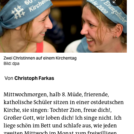
berlin
nord
wahrheit
verlag
verlag
Zwei Christinnen auf einem Kirchentag
Bild: dpa
veranstaltungen
shop
Von
Christoph Farkas
fragen & hilfe
Mittwochmorgen, halb 8. Müde, frierende,
unterstützen
katholische Schüler sitzen in einer ostdeutschen
Kirche, sie singen: Tochter Zion, freue dich!,
abo
Großer Gott, wir loben dich! Ich singe nicht. Ich
genossenschaft
liege schön im Bett und schlafe aus, wie jeden
zweiten Mittwoch im Monat zum freiwilligen