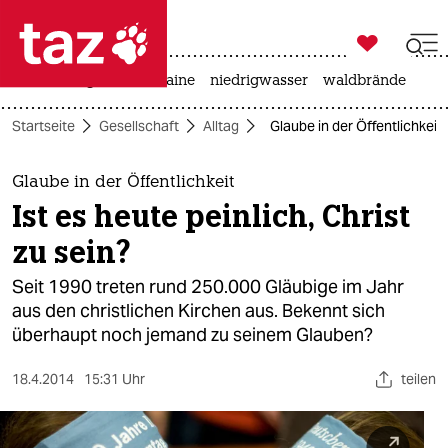

taz zahl ich
hitze
krieg in der ukraine
niedrigwasser
waldbrände

taz zahl ich
Startseite
Gesellschaft
Alltag
Glaube in der Öffentlichkeit: 
taz zahl ich
themen
Glaube in der Öffentlichkeit
Ist es heute peinlich, Christ
politik
zu sein?
öko
Seit 1990 treten rund 250.000 Gläubige im Jahr
aus den christlichen Kirchen aus. Bekennt sich
gesellschaft
überhaupt noch jemand zu seinem Glauben?
kultur
18.4.2014
15:31 Uhr
teilen
sport