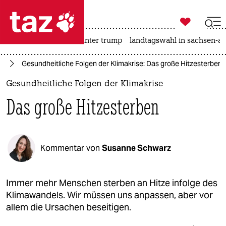

taz zahl ich
nahost-konflikt
usa unter trump
landtagswahl in sachsen-an

taz zahl ich
el
Gesundheitliche Folgen der Klimakrise: Das große Hitzesterben
taz zahl ich
Gesundheitliche Folgen der Klimakrise
themen
Das große Hitzesterben
politik
öko
Kommentar von
Susanne Schwarz
gesellschaft
kultur
Immer mehr Menschen sterben an Hitze infolge des
Klimawandels. Wir müssen uns anpassen, aber vor
sport
allem die Ursachen beseitigen.