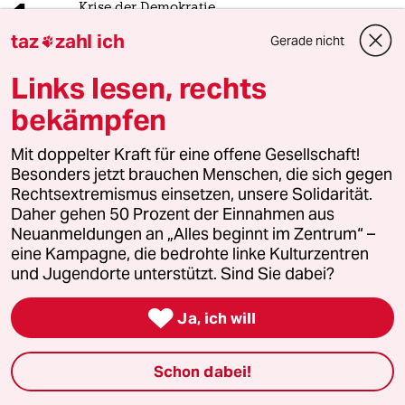
1
Krise der Demokratie
AfD-Wählen als Triebabfuhr
taz
zahl ich
Gerade nicht

Links lesen, rechts
bekämpfen
2
Streit um Rente mit 63
Passgenauer Populismus
Mit doppelter Kraft für eine offene Gesellschaft!
Besonders jetzt brauchen Menschen, die sich gegen
Rechtsextremismus einsetzen, unsere Solidarität.
3
Daher gehen 50 Prozent der Einnahmen aus
Bundeszentrale für politische Bildung
Neuanmeldungen an „Alles beginnt im Zentrum“ –
Zurück zu den antikommunistischen
eine Kampagne, die bedrohte linke Kulturzentren
Wurzeln
und Jugendorte unterstützt. Sind Sie dabei?

Ja, ich will
4
Drohnenvorfall am Leipziger Flughafen
Das Zeitalter der elektronischen
Kriegsführung
Schon dabei!