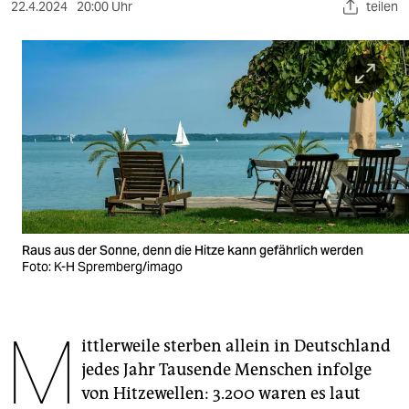
berlin
22.4.2024
20:00 Uhr
teilen
nord
wahrheit
verlag
verlag
veranstaltungen
shop
Raus aus der Sonne, denn die Hitze kann gefährlich werden
fragen & hilfe
Foto: K-H Spremberg/imago
unterstützen
M
abo
ittlerweile sterben allein in Deutschland
jedes Jahr Tausende Menschen infolge
genossenschaft
von Hitzewellen: 3.200 waren es laut