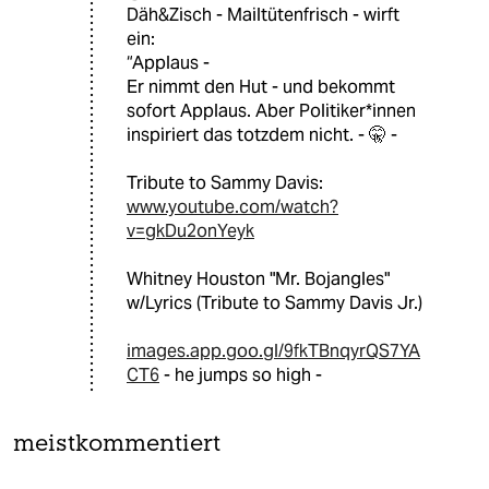
Däh&Zisch - Mailtütenfrisch - wirft
ein:
“Applaus -
Er nimmt den Hut - und bekommt
sofort Applaus. Aber Politiker*innen
inspiriert das totzdem nicht. - 🤫 -
Tribute to Sammy Davis:
www.youtube.com/watch?
v=gkDu2onYeyk
Whitney Houston "Mr. Bojangles"
w/Lyrics (Tribute to Sammy Davis Jr.)
images.app.goo.gl/9fkTBnqyrQS7YA
CT6
- he jumps so high -
meistkommentiert