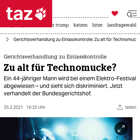

taz zahl ich
bergsteigen
usa unter trump
katzen
hitze
landtagswahl i

taz zahl ich
ag
Gerichtsverhandlung zu Einlasskontrolle: Zu alt für Technomuck
taz zahl ich
themen
Gerichtsverhandlung zu Einlasskontrolle
Zu alt für Technomucke?
politik
Ein 44-jähriger Mann wird bei einem Elektro-Festival
öko
abgewiesen – und sieht sich diskriminiert. Jetzt
verhandelt der Bundesgerichtshof.
gesellschaft
25.2.2021
16:25 Uhr
teilen
kultur
sport