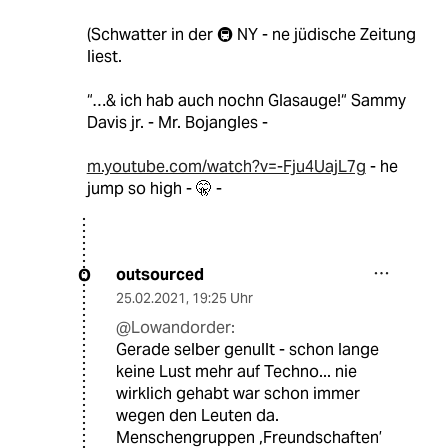
(Schwatter in der 🚇 NY - ne jüdische Zeitung
liest.
“…& ich hab auch nochn Glasauge!“ Sammy
Davis jr. - Mr. Bojangles -
m.youtube.com/watch?v=-Fju4UajL7g
- he
jump so high - 🤫 -
outsourced
O
25.02.2021
,
19:25 Uhr
@Lowandorder:
Gerade selber genullt - schon lange
keine Lust mehr auf Techno... nie
wirklich gehabt war schon immer
wegen den Leuten da.
Menschengruppen ,Freundschaften’