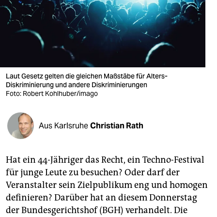
berlin
nord
wahrheit
verlag
Laut Gesetz gelten die gleichen Maßstäbe für Alters-
verlag
Diskriminierung und andere Diskriminierungen
Foto: Robert Kohlhuber/imago
veranstaltungen
shop
Aus Karlsruhe
Christian Rath
fragen & hilfe
Hat ein 44-Jähriger das Recht, ein Techno-Festival
unterstützen
für junge Leute zu besuchen? Oder darf der
abo
Veranstalter sein Zielpublikum eng und homogen
definieren? Darüber hat an diesem Donnerstag
genossenschaft
der Bundesgerichtshof (BGH) verhandelt. Die