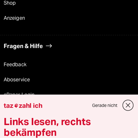
Shop
Anzeigen
Fragen & Hilfe
Feedback
Aboservice
ePaper Login
taz
zahl ich
Gerade nicht

Downloads für Abonnierende
Links lesen, rechts
bekämpfen
© 2026 taz Verlags und Vertriebs GmbH