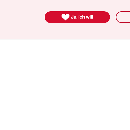
al aufgrund ihres Alters benachteiligt worden zu
s 29-Jährigen waren dies 29 Prozent, unter den üb

Ja, ich will
ur 18 Prozent. Das Thema "Altersdiskriminierung"
t im diesjährigen Themenjahr der ADS sein.