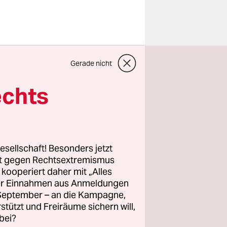
Im Berliner
Gerade nicht
uen
 Türsteher
echts
llerdings
r offen als
esellschaft! Besonders jetzt
Frage des
rt gegen Rechtsextremismus
z kooperiert daher mit „Alles
Alters
ller Einnahmen aus Anmeldungen
. September – an die Kampagne,
ag
rstützt und Freiräume sichern will,
bei?
ei an,