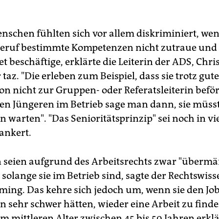
nschen fühlten sich vor allem diskriminiert, w
eruf bestimmte Kompetenzen nicht zutraue und
et beschäftige, erklärte die Leiterin der ADS, Chri
 taz. "Die erleben zum Beispiel, dass sie trotz gut
ion nicht zur Gruppen- oder Referatsleiterin befö
en Jüngeren im Betrieb sage man dann, sie müss
n warten". "Das Senioritätsprinzip" sei noch in vi
ankert.
n seien aufgrund des Arbeitsrechts zwar "übermä
 solange sie im Betrieb sind, sagte der Rechtswiss
ming. Das kehre sich jedoch um, wenn sie den Job
n sehr schwer hätten, wieder eine Arbeit zu find
m mittleren Alter zwischen 45 bis 59 Jahren erklä