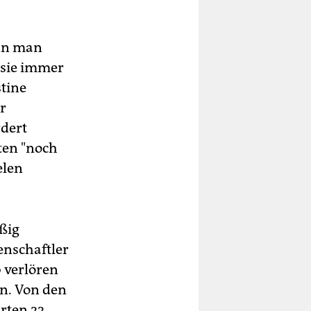
enn man
 sie immer
stine
er
rdert
ten "noch
elen
ßig
enschaftler
 verlören
en. Von den
rten 22