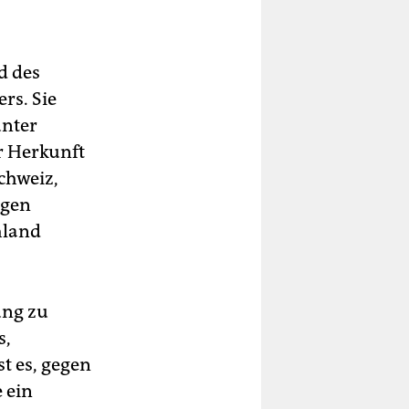
d des
rs. Sie
unter
r Herkunft
chweiz,
ngen
hland
ung zu
s,
t es, gegen
 ein