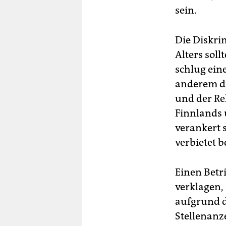
sein.
Die Diskri
Alters soll
schlug eine
anderem di
und der Re
Finnlands 
verankert 
verbietet b
Einen Betr
verklagen,
aufgrund d
Stellenanz