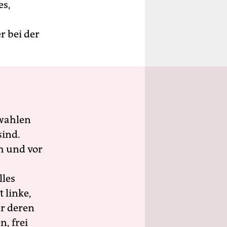
es,
 bei der
wahlen
sind.
h und vor
lles
 linke,
ür deren
n, frei