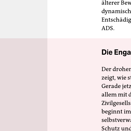
älterer Be
dynamische
Entschädig
ADS.
Die Enga
Der drohe
zeigt, wie
Gerade jet
allem mit d
Zivilgesell
beginnt im
selbstverw
Schutz und 