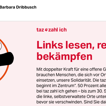
Barbara Dribbusch
 |
Die Altersdiskriminierung hat viele Gesichter. 
taz
zahl ich

"Watergate" zum Beispiel bleiben ganz junge Fra
il "wir nur Leute ab 21 reinlassen", beschied ein
Links lesen, r
en Blondine. Die reife Mutter des Mädchens war a
bekämpfen
ate vorher auch abgewiesen worden; hier das Alte
 zu nennen, hatte der Türmann nicht gewagt.
Mit doppelter Kraft für eine offene G
ls Ausschluss- oder Einschlusskriterium ist eine 
brauchen Menschen, die sich vor O
einsetzen, unsere Solidarität. Die ta
es. Mehr Junge als Alte fühlen sich wegen ihres 
beginnt im Zentrum“. 50 Prozent a
ert, ergab eine Umfrage im Auftrag der
bei taz zahl ich gehen – bis zum 30
minierungsstelle (ADS) des Bundes, die am Mont
die linke, selbstverwaltete Orte unte
bevor sie verschwinden. Sind Sie da
 wurde. 21 Prozent der 1.500 Befragten gaben dab