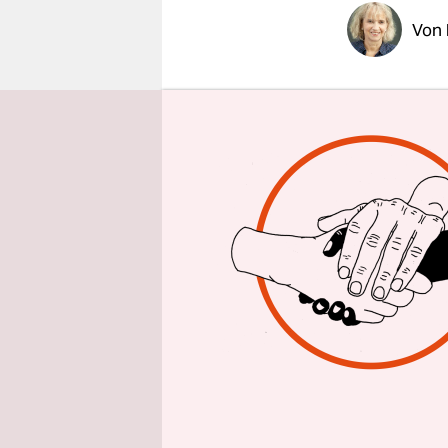
epaper login
Von
BERLIN
taz
Szeneclub 
draußen, we
einer jung
einige Mon
Begründung
Das Alter a
Standpunkt
diskrimini
Antidiskri
vorgestellt