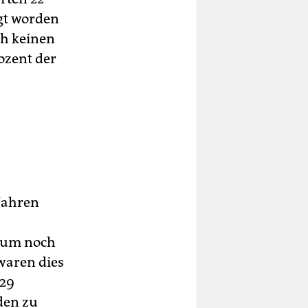
gt worden
ch keinen
ozent der
 Jahren
kaum noch
waren dies
 29
den zu