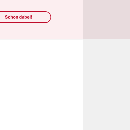
 sein. Von
er 60-
Schon dabei!
 soll der