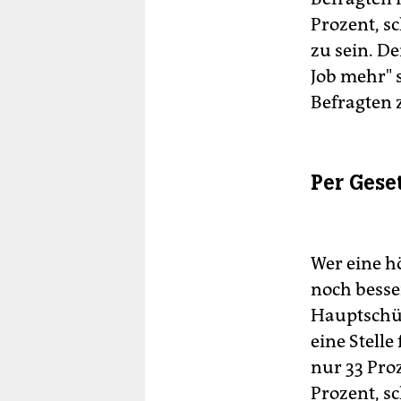
Prozent, s
zu sein. D
Job mehr" 
Befragten 
Per Gese
Wer eine h
noch besse
Hauptschül
eine Stell
nur 33 Pro
Prozent, s