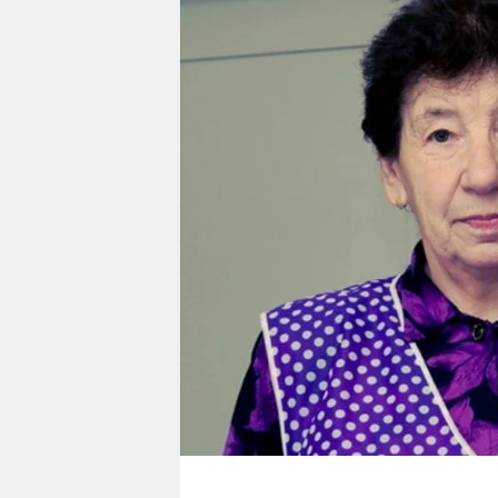
berlin
nord
wahrheit
verlag
verlag
veranstaltungen
shop
fragen & hilfe
unterstützen
abo
genossenschaft