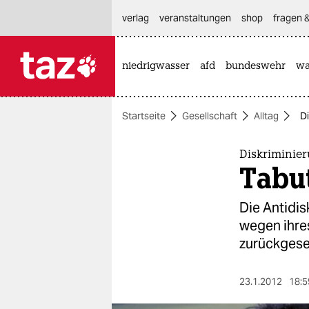
hautnavigation anspringen
hauptinhalt anspringen
footer anspringen
verlag
veranstaltungen
shop
fragen &
niedrigwasser
afd
bundeswehr
wa

taz zahl ich
taz zahl ich
Startseite
Gesellschaft
Alltag
D
themen
politik
Diskriminie
Tabu
öko
Die Antidis
gesellschaft
wegen ihres
zurückgeset
kultur
sport
23.1.2012
18:5