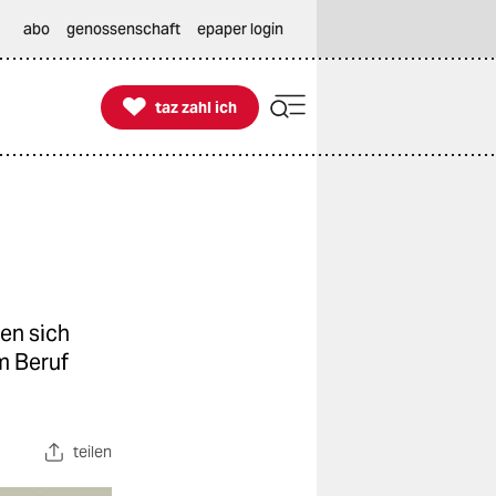
abo
genossenschaft
epaper login

taz zahl ich
taz zahl ich
en sich
im Beruf
teilen