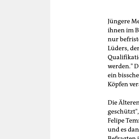
Jüngere Me
ihnen im B
nur befrist
Lüders, der
Qualifikat
werden." D
ein bissche
Köpfen ver
Die Ältere
geschützt",
Felipe Tem
und es dan
Befragten i