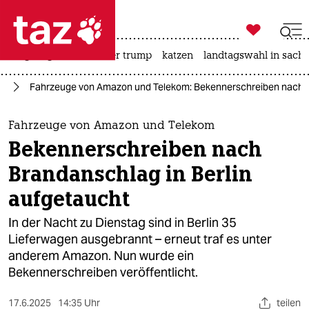

taz zahl ich
bergsteigen
usa unter trump
katzen
landtagswahl in sachs

taz zahl ich
us
Fahrzeuge von Amazon und Telekom: Bekennerschreiben nach Br
taz zahl ich
themen
Fahrzeuge von Amazon und Telekom
Bekennerschreiben nach
politik
Brandanschlag in Berlin
öko
aufgetaucht
gesellschaft
In der Nacht zu Dienstag sind in Berlin 35
Lieferwagen ausgebrannt – erneut traf es unter
kultur
anderem Amazon. Nun wurde ein
Bekennerschreiben veröffentlicht.
sport
17.6.2025
14:35 Uhr
teilen