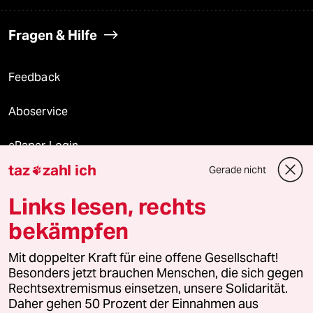
Fragen & Hilfe
Feedback
Aboservice
ePaper Login
taz
zahl ich
Gerade nicht

Downloads für Abonnierende
Links lesen, rechts
bekämpfen
© 2026 taz Verlags und Vertriebs GmbH
Alle Rechte vorbehalten. Bei rechtlichen Fragen oder für Genehmigungen
Mit doppelter Kraft für eine offene Gesellschaft!
wenden Sie sich bitte an
lizenzen@taz.de
Besonders jetzt brauchen Menschen, die sich gegen
Rechtsextremismus einsetzen, unsere Solidarität.
Daher gehen 50 Prozent der Einnahmen aus
Feedback
Redaktionsstatut
Kommune-Richtlinien
KI-