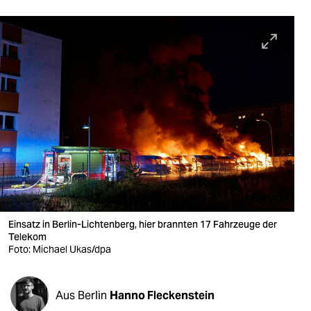
berlin
nord
wahrheit
verlag
verlag
veranstaltungen
shop
fragen & hilfe
Einsatz in Berlin-Lichtenberg, hier brannten 17 Fahrzeuge der
unterstützen
Telekom
Foto: Michael Ukas/dpa
abo
genossenschaft
Aus Berlin
Hanno Fleckenstein