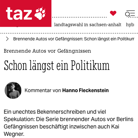

taz zahl ich
niedrigwasser
rente
landtagswahl in sachsen-anhalt
hybri

taz zahl ich
in
Brennende Autos vor Gefängnissen: Schon längst ein Politikum
taz zahl ich
Brennende Autos vor Gefängnissen
themen
Schon längst ein Politikum
politik
öko
Kommentar von
Hanno Fleckenstein
gesellschaft
kultur
Ein unechtes Bekennerschreiben und viel
Spekulation: Die Serie brennender Autos vor Berlins
sport
Gefängnissen beschäftigt inzwischen auch Kai
Wegner.