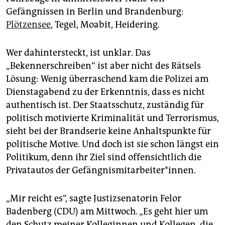
Gefängnissen in Berlin und Brandenburg:
Plötzensee
, Tegel, Moabit, Heidering.
Wer dahintersteckt, ist unklar. Das
„Bekennerschreiben“ ist aber nicht des Rätsels
Lösung: Wenig überraschend kam die Polizei am
Dienstagabend zu der Erkenntnis, dass es nicht
authentisch ist. Der Staatsschutz, zuständig für
politisch motivierte Kriminalität und Terrorismus,
sieht bei der Brandserie keine Anhaltspunkte für
politische Motive. Und doch ist sie schon längst ein
Politikum, denn ihr Ziel sind offensichtlich die
Privatautos der Gefängnismit­ar­bei­te­r*in­nen.
„Mir reicht es“, sagte Justizsenatorin Felor
Badenberg (CDU) am Mittwoch. „Es geht hier um
den Schutz meiner Kolleginnen und Kollegen, die