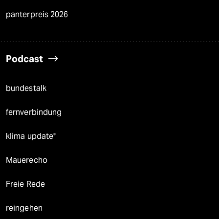
panterpreis 2026
Podcast
bundestalk
fernverbindung
klima update°
Mauerecho
Freie Rede
reingehen