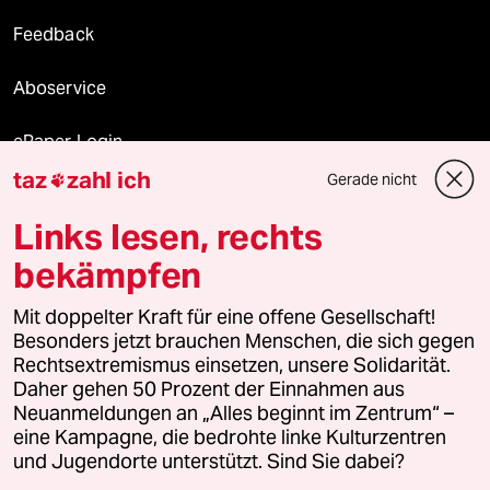
Feedback
Aboservice
ePaper Login
taz
zahl ich
Gerade nicht

Downloads für Abonnierende
Links lesen, rechts
bekämpfen
© 2026 taz Verlags und Vertriebs GmbH
Alle Rechte vorbehalten. Bei rechtlichen Fragen oder für Genehmigungen
Mit doppelter Kraft für eine offene Gesellschaft!
wenden Sie sich bitte an
lizenzen@taz.de
Besonders jetzt brauchen Menschen, die sich gegen
Rechtsextremismus einsetzen, unsere Solidarität.
Daher gehen 50 Prozent der Einnahmen aus
Feedback
Redaktionsstatut
Kommune-Richtlinien
KI-
Neuanmeldungen an „Alles beginnt im Zentrum“ –
eine Kampagne, die bedrohte linke Kulturzentren
Leitlinie
Informant
Datenschutz
Impressum
AGB
und Jugendorte unterstützt. Sind Sie dabei?