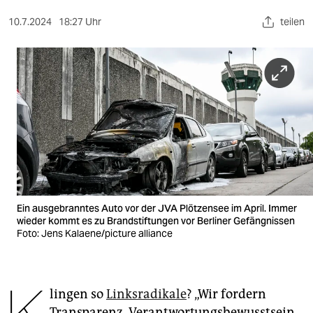
berlin
10.7.2024
18:27 Uhr
teilen
nord
wahrheit
verlag
verlag
veranstaltungen
shop
fragen & hilfe
Ein ausgebranntes Auto vor der JVA Plötzensee im April. Immer
wieder kommt es zu Brandstiftungen vor Berliner Gefängnissen
unterstützen
Foto: Jens Kalaene/picture alliance
abo
genossenschaft
lingen so
Linksradikale
? „Wir fordern
Transparenz, Verantwortungsbewusstsein