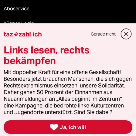
Aboservice
ePaper Login
taz
zahl ich
Gerade nicht

Downloads für Abonnierende
Links lesen, rechts
bekämpfen
© 2026 taz Verlags und Vertriebs GmbH
Mit doppelter Kraft für eine offene Gesellschaft!
Alle Rechte vorbehalten. Bei rechtlichen Fragen oder für Genehmigungen
wenden Sie sich bitte an
lizenzen@taz.de
Besonders jetzt brauchen Menschen, die sich gegen
Rechtsextremismus einsetzen, unsere Solidarität.
Daher gehen 50 Prozent der Einnahmen aus
Feedback
Redaktionsstatut
Kommune-Richtlinien
KI-
Neuanmeldungen an „Alles beginnt im Zentrum“ –
eine Kampagne, die bedrohte linke Kulturzentren
Leitlinie
Informant
Datenschutz
Impressum
AGB
und Jugendorte unterstützt. Sind Sie dabei?
Seitenwende
Einwilligungen widerrufen (Ads)

Ja, ich will