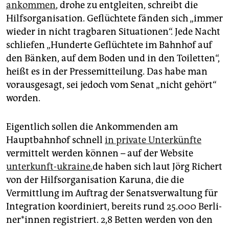
epaper login
ankommen
, drohe zu entgleiten, schreibt die
Hilfsorganisation. Geflüchtete fänden sich „immer
wieder in nicht tragbaren Situationen“. Jede Nacht
schliefen „Hunderte Geflüchtete im Bahnhof auf
den Bänken, auf dem Boden und in den Toiletten“,
heißt es in der Pressemitteilung. Das habe man
vorausgesagt, sei jedoch vom Senat „nicht gehört“
worden.
Eigentlich sollen die Ankommenden am
Hauptbahnhof schnell
in private Unterkünfte
vermittelt werden können – auf der Website
unterkunft-ukraine.
de haben sich laut Jörg Richert
von der Hilfsorganisation Karuna, die die
Vermittlung im Auftrag der Senatsverwaltung für
Integration koordiniert, bereits rund 25.000 Ber­li­
ne­r*in­nen registriert. 2,8 Betten werden von den