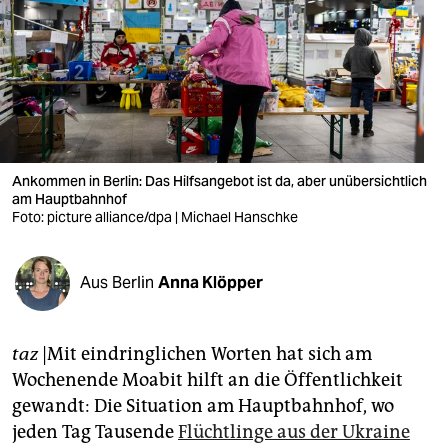
berlin
nord
wahrheit
verlag
verlag
Ankommen in Berlin: Das Hilfsangebot ist da, aber unübersichtlich
am Hauptbahnhof
veranstaltungen
Foto: picture alliance/dpa | Michael Hanschke
shop
Aus Berlin
Anna Klöpper
fragen & hilfe
unterstützen
taz
|Mit eindringlichen Worten hat sich am
abo
Wochenende Moabit hilft an die Öffentlichkeit
gewandt: Die Situation am Hauptbahnhof, wo
genossenschaft
jeden Tag Tausende
Flüchtlinge aus der Ukraine