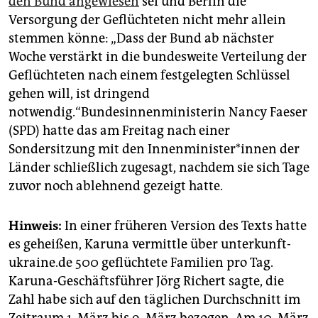
den Bund angewiesen
sei und Berlin die
Versorgung der Geflüchteten nicht mehr allein
stemmen könne: „Dass der Bund ab nächster
Woche verstärkt in die bundesweite Verteilung der
Geflüchteten nach einem festgelegten Schlüssel
gehen will, ist dringend
notwendig.“Bundesinnenministerin Nancy Faeser
(SPD) hatte das am Freitag nach einer
Sondersitzung mit den In­nen­mi­nis­te­r*in­nen der
Länder schließlich zugesagt, nachdem sie sich Tage
zuvor noch ablehnend gezeigt hatte.
Hinweis:
In einer früheren Version des Texts hatte
es geheißen, Karuna vermittle über unterkunft-
ukraine.de 500 geflüchtete Familien pro Tag.
Karuna-Geschäftsführer Jörg Richert sagte, die
Zahl habe sich auf den täglichen Durchschnitt im
Zeitraum 1. März bis 9. März bezogen. Am 10. März