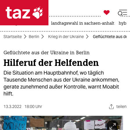

taz zahl ich
niedrigwasser
rente
landtagswahl in sachsen-anhalt
hybri

taz zahl ich
Startseite
Berlin
Krieg in der Ukraine
Geflüchtete aus der 
taz zahl ich
themen
Geflüchtete aus der Ukraine in Berlin
Hilferuf der Helfenden
politik
Die Situation am Hauptbahnhof, wo täglich
öko
Tausende Menschen aus der Ukraine ankommen,
gerate zunehmend außer Kontrolle, warnt Moabit
gesellschaft
hilft.
kultur
13.3.2022
18:00 Uhr
teilen
sport