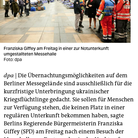
berlin
nord
wahrheit
verlag
Franziska Giffey am Freitag in einer zur Notunterkunft
verlag
umgestallteten Messehalle
Foto: dpa
veranstaltungen
dpa
| Die Übernachtungsmöglichkeiten auf dem
shop
Berliner Messegelände sind ausschließlich für die
fragen & hilfe
kurzfristige Unterbringung ukrainischer
Kriegsflüchtlinge gedacht. Sie sollen für Menschen
unterstützen
zur Verfügung stehen, die keinen Platz in einer
abo
regulären Unterkunft bekommen haben, sagte
Berlins Regierende Bürgermeisterin Franziska
genossenschaft
Giffey (SPD) am Freitag nach einem Besuch der