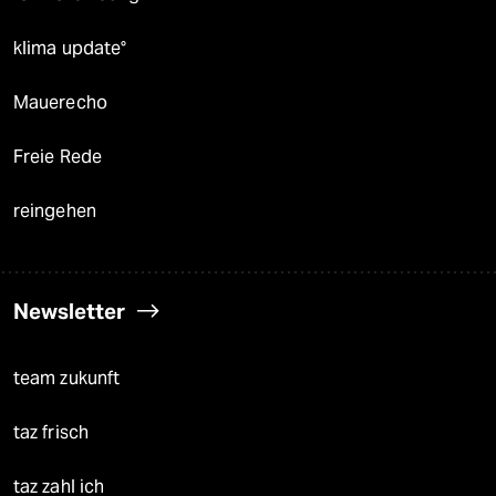
klima update°
Mauerecho
Freie Rede
reingehen
Newsletter
team zukunft
taz frisch
taz zahl ich