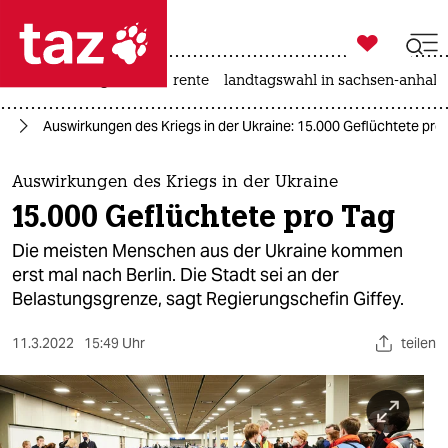

taz zahl ich
hitze
niedrigwasser
rente
landtagswahl in sachsen-anhalt

taz zahl ich
ne
Auswirkungen des Kriegs in der Ukraine: 15.000 Geflüchtete pro
taz zahl ich
themen
Auswirkungen des Kriegs in der Ukraine
15.000 Geflüchtete pro Tag
politik
Die meisten Menschen aus der Ukraine kommen
öko
erst mal nach Berlin. Die Stadt sei an der
Belastungsgrenze, sagt Regierungschefin Giffey.
gesellschaft
11.3.2022
15:49 Uhr
teilen
kultur
sport