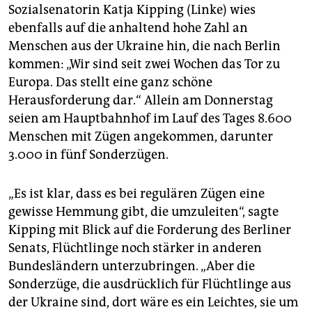
Mittwochabend nach einer Sondersitzung des Senats
Sozialsenatorin Katja Kipping (Linke) wies
in Aussicht gestellt. Berlin sei in einer Notlage, hatte
ebenfalls auf die anhaltend hohe Zahl an
Innensenatorin Iris Spranger (beide SPD) erklärt. Sie
Menschen aus der Ukraine hin, die nach Berlin
sprach von etwa 40 Helfenden, die vielleicht benötigt
würden.
kommen: „Wir sind seit zwei Wochen das Tor zu
Europa. Das stellt eine ganz schöne
Das Hilfegesuch stößt teils auf Kritik. So hatte etwa
Herausforderung dar.“ Allein am Donnerstag
Marie-Agnes Strack-Zimmermann, FDP-
seien am Hauptbahnhof im Lauf des Tages 8.600
Bundestagsabgeordnete und Vorsitzende des
Verteidigungsausschusses im Bundestag, am
Menschen mit Zügen angekommen, darunter
Donnerstag bei Twitter geschrieben: „Damit muss
3.000 in fünf Sonderzügen.
endlich mal Schluss sein. Die #Bundeswehr ist kein
erweitertes Hilfswerk.“ Gerade jetzt werde die
„Es ist klar, dass es bei regulären Zügen eine
Bundeswehr für ihre Kernaufgaben gebraucht. „Nicht
nur Berlin muss mal aus der Gemütlichkeit
gewisse Hemmung gibt, die umzuleiten“, sagte
rauskommen. Für sowas gibt es u.a. zivilen
Kipping mit Blick auf die Forderung des Berliner
Katastrophenschutz.“
(dpa)
Senats, Flüchtlinge noch stärker in anderen
Bundesländern unterzubringen. „Aber die
Sonderzüge, die ausdrücklich für Flüchtlinge aus
der Ukraine sind, dort wäre es ein Leichtes, sie um