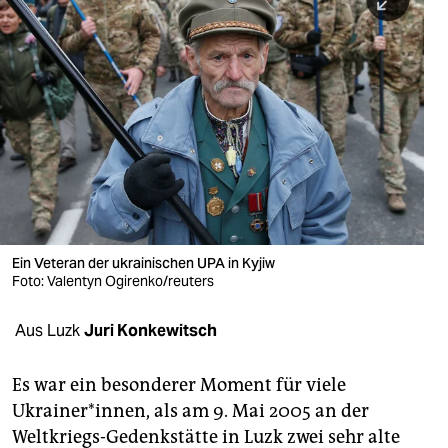
berlin
nord
wahrheit
verlag
verlag
veranstaltungen
shop
Ein Veteran der ukrainischen UPA in Kyjiw
Foto: Valentyn Ogirenko/reuters
fragen & hilfe
Aus Luzk
Juri Konkewitsch
unterstützen
abo
Es war ein besonderer Moment für viele
Ukrainer*innen, als am 9. Mai 2005 an der
genossenschaft
Weltkriegs-Gedenkstätte in Luzk zwei sehr alte