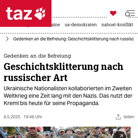

taz zahl ich
hitze
krieg in der ukraine
us-demokraten
nahost-konflikt

taz zahl ich
ne
Gedenken an die Befreiung: Geschichtsklitterung nach russische
taz zahl ich
themen
Gedenken an die Befreiung
Geschichtsklitterung nach
politik
russischer Art
öko
Ukrainische Nationalisten kollaborierten im Zweiten
Weltkrieg eine Zeit lang mit den Nazis. Das nutzt der
gesellschaft
Kreml bis heute für seine Propaganda.
kultur
6.5.2025
19:46 Uhr
teilen
sport