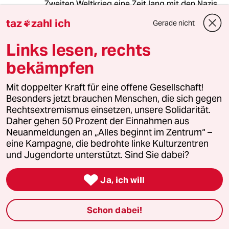
Zweiten Weltkrieg eine Zeit lang mit den Nazis.
Das nutzt der Kreml bis heute für seine
taz
zahl ich
Gerade nicht

Propaganda."
Links lesen, rechts
Spannend dabei ja auch die Tatsache, dass
Stalin mit Hitler ebenfalls kollaboriert hat.
bekämpfen
Aber hey, das war ja was to-tal anderes.
Mit doppelter Kraft für eine offene Gesellschaft!
Besonders jetzt brauchen Menschen, die sich gegen
Rechtsextremismus einsetzen, unsere Solidarität.
Daher gehen 50 Prozent der Einnahmen aus
ke1ner
Neuanmeldungen an „Alles beginnt im Zentrum“ –
07.05.2025
,
10:10 Uhr
eine Kampagne, die bedrohte linke Kulturzentren
@Encantado:
und Jugendorte unterstützt. Sind Sie dabei?
Es ist unhistorisch, die Brutalität und
Grausamkeit Stalins, seine

Ja, ich will
Verbrechen, mit dem mörderischen
Nihilismus des Nationalsozialismus
Schon dabei!
gleichzusetzen.