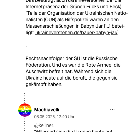
Das bestätigt auch ukraineverstehen.de (die
Internetpräsenz der Grünen Fücks und Beck):
"Teile der Orga­ni­sa­tion der Ukrai­ni­schen Natio­
na­lis­ten (OUN) als Hilfs­po­li­zei waren an den
Mas­sen­er­schie­ßun­gen in Babyn Jar [...] betei­
ligt"
ukraineverstehen.de/bauer-babyn-jar/
.
Rechtsnachfolger der SU ist die Russische
Föderation. Und es war die Rote Armee, die
Auschwitz befreit hat. Während sich die
Ukraine heute auf die beruft, die gegen sie
gekämpft haben.
Machiavelli
08.05.2025
,
12:40 Uhr
@ke1ner:
"Während sich die Ukraine heute auf