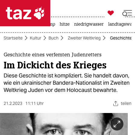

taz zahl ich
katzen
usa unter trump
hitze
niedrigwasser
landtagswahl

taz zahl ich
Startseite
Kultur
Buch
Zweiter Weltkrieg
Geschichte e
taz zahl ich
themen
Geschichte eines verfemten Judenretters
Im Dickicht des Krieges
politik
Diese Geschichte ist kompliziert. Sie handelt davon,
öko
wie ein ukrainischer Bandera-Nationalist im Zweiten
Weltkrieg Juden vor dem Holocaust bewahrte.
gesellschaft
21.2.2023
11:11 Uhr
teilen
kultur
sport