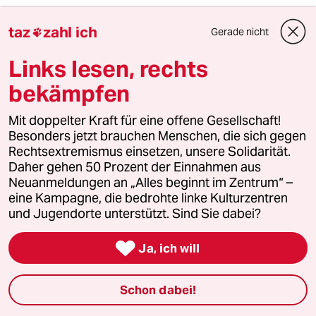
6
Nathanael Liminski über seine CDU
taz
zahl ich
Gerade nicht

„Wir müssen in der Lage sein, besser zu
argumentieren“
Links lesen, rechts
bekämpfen
taz

Mit doppelter Kraft für eine offene Gesellschaft!
Besonders jetzt brauchen Menschen, die sich gegen
Folgen Sie uns
Rechtsextremismus einsetzen, unsere Solidarität.
Daher gehen 50 Prozent der Einnahmen aus
Neuanmeldungen an „Alles beginnt im Zentrum“ –
eine Kampagne, die bedrohte linke Kulturzentren
Ressorts
und Jugendorte unterstützt. Sind Sie dabei?

Ja, ich will
Politik
Öko
Schon dabei!