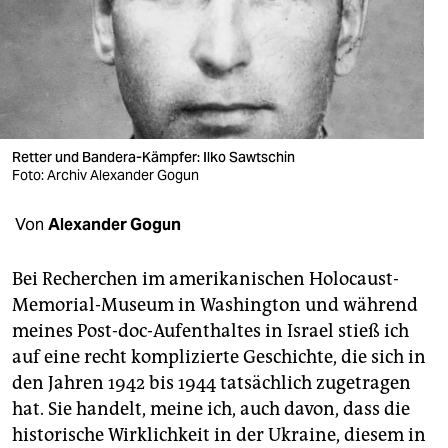
berlin
nord
wahrheit
verlag
Retter und Bandera-Kämpfer: Ilko Sawtschin
verlag
Foto: Archiv Alexander Gogun
veranstaltungen
Von
Alexander Gogun
shop
Bei Recherchen im amerikanischen Holocaust-
fragen & hilfe
Memorial-Museum in Washington und während
meines Post-doc-Aufenthaltes in Israel stieß ich
unterstützen
auf eine recht komplizierte Geschichte, die sich in
abo
den Jahren 1942 bis 1944 tatsächlich zugetragen
hat. Sie handelt, meine ich, auch davon, dass die
genossenschaft
historische Wirklichkeit in der Ukraine, diesem in