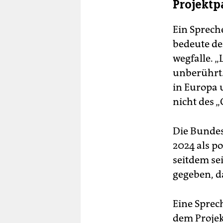
Projektp
Ein Spreche
bedeute de
wegfalle. „
unberührt.
in Europa u
nicht des „
Die Bundes
2024 als po
seitdem se
gegeben, da
Eine Sprec
dem Projekt