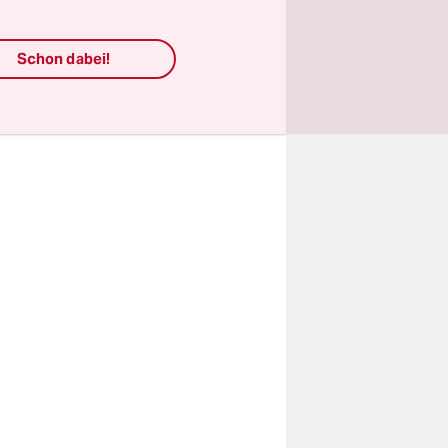
rüner
aus
Schon dabei!