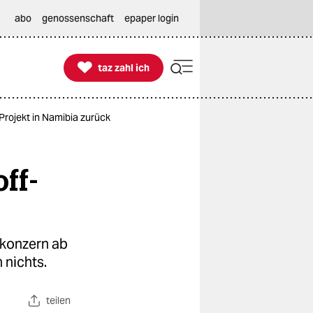
abo
genossenschaft
epaper login

taz zahl ich
taz zahl ich
rojekt in Namibia zurück
ff-
ekonzern ab
 nichts.
teilen