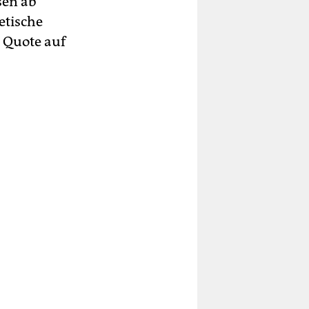
sen ab
etische
e Quote auf