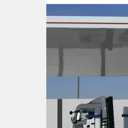
berlin
nord
wahrheit
verlag
verlag
veranstaltungen
shop
fragen & hilfe
unterstützen
abo
genossenschaft