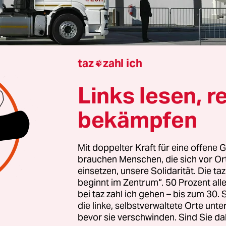
taz
zahl ich

Links lesen, r
Der Energiekonzern RWE hat sich aus einem gepla
r „grünen Wasserstoff“ in Namibia
zurückgezogen
bekämpfen
 das Unternehmen auf Anfrage der Deutschen Pre
Die Nachfrage nach Wasserstoff sowie nach Wasser
Mit doppelter Kraft für eine offene G
wie Ammoniak entwickelt sich in Europa langsam
brauchen Menschen, die sich vor O
sagte ein Sprecher. Bereits Ende vergangenen Jahr
einsetzen, unsere Solidarität. Die ta
nde Projekte überprüft worden, darunter auch d
beginnt im Zentrum“. 50 Prozent a
in Namibia.
bei taz zahl ich gehen – bis zum 30
die linke, selbstverwaltete Orte unte
bevor sie verschwinden. Sind Sie da
 gilt als Alternative zu fossilen Energieträgern 