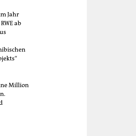
im Jahr
e RWE ab
aus
mibischen
ojekts“
ine Million
n.
d