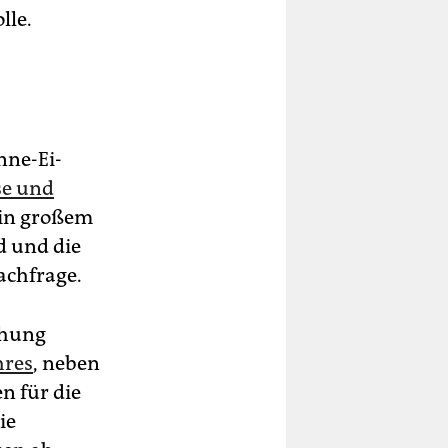
lle.
nne-Ei-
se und
 in großem
d und die
achfrage.
chung
hres
, neben
n für die
ie