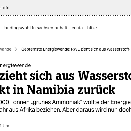
 hilfe
landtagswahl in sachsen-anhalt
ceuta
hitze
wandel
Gebremste Energiewende: RWE zieht sich aus Wasserstoff-P
Energiewende
ieht sich aus Wassersto
kt in Namibia zurück
.000 Tonnen „grünes Ammoniak“ wollte der Energi
hr aus Afrika beziehen. Aber daraus wird nun doch
1 Uhr