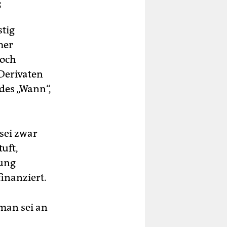
s
stig
mer
doch
Derivaten
 des „Wann“,
sei zwar
uft,
rung
finanziert.
man sei an