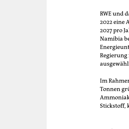
RWE und d
2022 eine 
2027 pro J
Namibia be
Energieunt
Regierung 
ausgewähl
Im Rahmen 
Tonnen gr
Ammoniak,
Stickstoff,