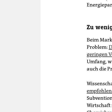
Energiepar
Zu wenig
Beim Markt
Problem:
D
geringen V
Umfang, wi
auch die P
Wissenscha
empfohlen 
Subvention
Wirtschaft 