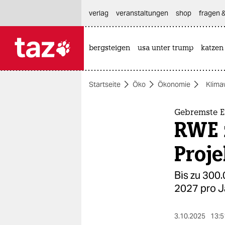
hautnavigation anspringen
hauptinhalt anspringen
footer anspringen
verlag
veranstaltungen
shop
fragen &
bergsteigen
usa unter trump
katzen

taz zahl ich
taz zahl ich
Startseite
Öko
Ökonomie
Klima
themen
politik
Gebremste 
RWE z
öko
Proje
gesellschaft
Bis zu 300
kultur
2027 pro Ja
sport
3.10.2025
13:5