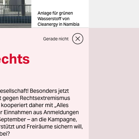
Anlage für grünen
Wasserstoff von
Cleanergy in Namibia
Foto: Philip
Reynaers/imago
Gerade nicht
echts
nten
. Das
sse-
stoff-
esellschaft! Besonders jetzt
er als
rt gegen Rechtsextremismus
es seien
z kooperiert daher mit „Alles
as
ller Einnahmen aus Anmeldungen
. September – an die Kampagne,
rstützt und Freiräume sichern will,
bei?
und damit