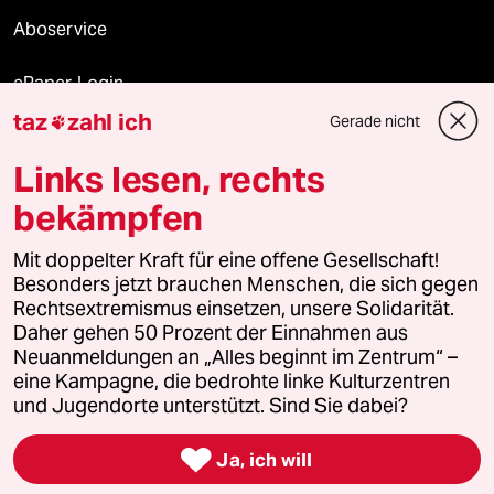
Aboservice
ePaper Login
taz
zahl ich
Gerade nicht

Downloads für Abonnierende
Links lesen, rechts
bekämpfen
© 2026 taz Verlags und Vertriebs GmbH
Alle Rechte vorbehalten. Bei rechtlichen Fragen oder für Genehmigungen
Mit doppelter Kraft für eine offene Gesellschaft!
wenden Sie sich bitte an
lizenzen@taz.de
Besonders jetzt brauchen Menschen, die sich gegen
Rechtsextremismus einsetzen, unsere Solidarität.
Daher gehen 50 Prozent der Einnahmen aus
Feedback
Redaktionsstatut
Kommune-Richtlinien
KI-
Neuanmeldungen an „Alles beginnt im Zentrum“ –
eine Kampagne, die bedrohte linke Kulturzentren
Leitlinie
Informant
Datenschutz
Impressum
AGB
und Jugendorte unterstützt. Sind Sie dabei?
Seitenwende
Einwilligungen widerrufen (Ads)

Ja, ich will