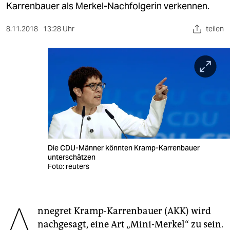
berlin
Karrenbauer als Merkel-Nachfolgerin verkennen.
nord
8.11.2018
13:28 Uhr
teilen
wahrheit
verlag
verlag
veranstaltungen
shop
Die CDU-Männer könnten Kramp-Karrenbauer
fragen & hilfe
unterschätzen
Foto: reuters
unterstützen
abo
A
nnegret Kramp-Karrenbauer (AKK) wird
genossenschaft
nachgesagt, eine Art „Mini-Merkel“ zu sein.