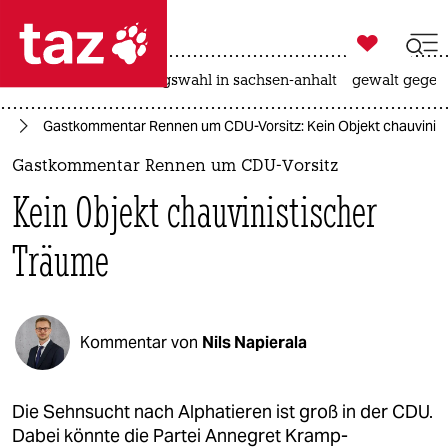

taz zahl ich
hitze
surfen
landtagswahl in sachsen-anhalt
gewalt gegen

taz zahl ich
el
Gastkommentar Rennen um CDU-Vorsitz: Kein Objekt chauvinis
taz zahl ich
Gastkommentar Rennen um CDU-Vorsitz
themen
Kein Objekt chauvinistischer
politik
Träume
öko
gesellschaft
Kommentar von
Nils Napierala
kultur
sport
Die Sehnsucht nach Alphatieren ist groß in der CDU.
Dabei könnte die Partei Annegret Kramp-