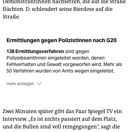
DemonstrantInnen nachsetzen, die auf die Straße
flüchten. D. schleudert seine Bierdose auf die
Straße.
Ermittlungen gegen PolizistInnen nach G20
138 Ermittlungsverfahren
sind gegen
PolizeibeamtInnen eingeleitet worden, denen
Fehlverhalten und Gewalt vorgeworfen wird. Mehr als
50 Verfahren wurden von Amts wegen eingeleitet.
mehr anzeigen
Die Vorwürfe
gegenüber den BeamtInnen lauten in
den meisten Fällen Körperverletzung im Amt (177
Fälle) , in 15 Fällen geht es auch um Nötigung oder
Zwei Minuten später gibt das Paar Spiegel TV ein
Freiheitsberaubung, in einem Fall um sexuelle
Interview. „Es ist nichts passiert auf dem Platz,
Belästigung. 118 Fälle wurden bereits an die
und die Bullen sind voll reingegangen“, sagt die
Staatsanwaltschaft weitergeleitet.