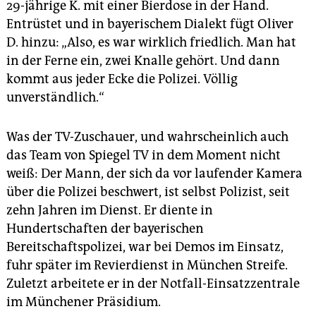
29-jährige K. mit einer Bierdose in der Hand.
Anklagen durch die Staatsanwaltschaft
sind noch
Entrüstet und in bayerischem Dialekt fügt Oliver
nicht erhoben worden. Die Staatsanwaltschaft
D. hinzu: „Also, es war wirklich friedlich. Man hat
begründet das damit, dass die Ermittlungen
in der Ferne ein, zwei Knalle gehört. Und dann
aufwendig seien und keine Eile bestehe, da kein
Polizist in Untersuchungshaft sitze.
kommt aus jeder Ecke die Polizei. Völlig
unverständlich.“
Eingestellt
hat die Staatsanwaltschaft schon 33
Verfahren. Die Begründung: Es bestehe kein
hinreichender Tatverdacht.
Was der TV-Zuschauer, und wahrscheinlich auch
das Team von Spiegel TV in dem Moment nicht
Das Dezernat Interne Ermittlungen,
das gegen
weiß: Der Mann, der sich da vor laufender Kamera
mutmaßliche GewalttäterInnen in den eigenen Reihen
ermittelt, geht laut einer Anfrage der Linksfraktion
über die Polizei beschwert, ist selbst Polizist, seit
aktuell von 127 Opfern von Polizeigewalt aus, von
zehn Jahren im Dienst. Er diente in
denen allerdings 57 noch nicht identifiziert wurden.
Hundertschaften der bayerischen
Bereitschaftspolizei, war bei Demos im Einsatz,
fuhr später im Revierdienst in München Streife.
Zuletzt arbeitete er in der Notfall-Einsatzzentrale
im Münchener Präsidium.