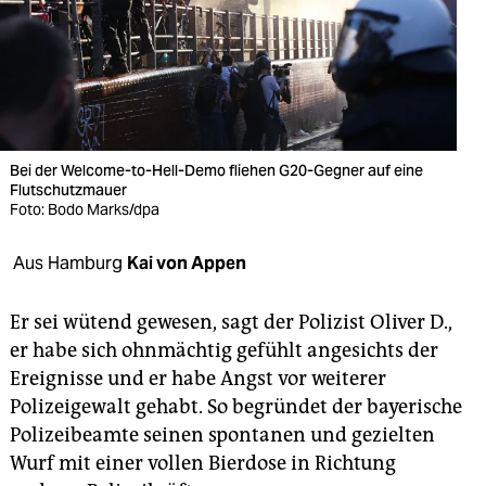
berlin
nord
wahrheit
verlag
Bei der Welcome-to-Hell-Demo fliehen G20-Gegner auf eine
verlag
Flutschutzmauer
Foto: Bodo Marks/dpa
veranstaltungen
Aus Hamburg
Kai von Appen
shop
fragen & hilfe
Er sei wütend gewesen, sagt der Polizist Oliver D.,
er habe sich ohnmächtig gefühlt angesichts der
unterstützen
Ereignisse und er habe Angst vor weiterer
abo
Polizeigewalt gehabt. So begründet der bayerische
Polizeibeamte seinen spontanen und gezielten
genossenschaft
Wurf mit einer vollen Bierdose in Richtung