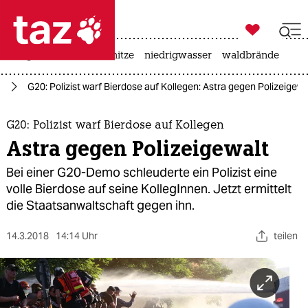

taz zahl ich
krieg in der ukraine
hitze
niedrigwasser
waldbrände

taz zahl ich
rg
G20: Polizist warf Bierdose auf Kollegen: Astra gegen Polizeigewa
taz zahl ich
themen
G20: Polizist warf Bierdose auf Kollegen
Astra gegen Polizeigewalt
politik
Bei einer G20-Demo schleuderte ein Polizist eine
öko
volle Bierdose auf seine KollegInnen. Jetzt ermittelt
die Staatsanwaltschaft gegen ihn.
gesellschaft
14.3.2018
14:14 Uhr
teilen
kultur
sport