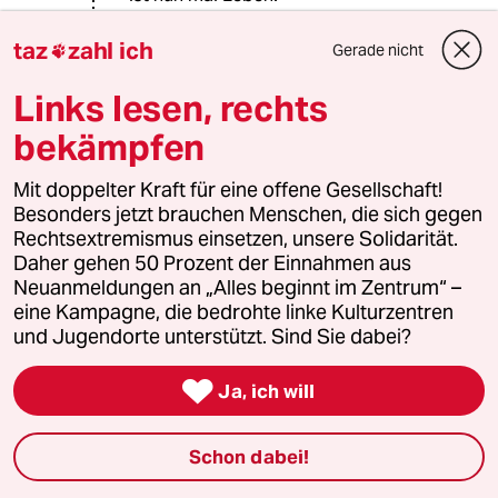
Dass Existenzvernichtung überhaupt
möglich ist - und goutiert wird, sagt
taz
zahl ich
Gerade nicht

alles über Empathiefähigkeit und
soziales Handeln in diesem Lande
Links lesen, rechts
aus.
bekämpfen
Gerne verweise ich auf den Post von
@Ricky-13, der bereits das Thema
Mit doppelter Kraft für eine offene Gesellschaft!
'Würde' benannt hat.
Besonders jetzt brauchen Menschen, die sich gegen
Würde in Deutschland - und auch
Rechtsextremismus einsetzen, unsere Solidarität.
anderswo - ist nur noch im Konjunktiv
Daher gehen 50 Prozent der Einnahmen aus
bekannt. Ansonsten ist es eine leere
Neuanmeldungen an „Alles beginnt im Zentrum“ –
Worthülse geworden.
eine Kampagne, die bedrohte linke Kulturzentren
und Jugendorte unterstützt. Sind Sie dabei?
76530 (Profil gelöscht)
7G

Ja, ich will
28.01.2020
,
13:03 Uhr
@Life is Life:
Schon dabei!
Jetzt verstehe ich Ihre Ausführungen
besser. Der Kontext mit dem Post