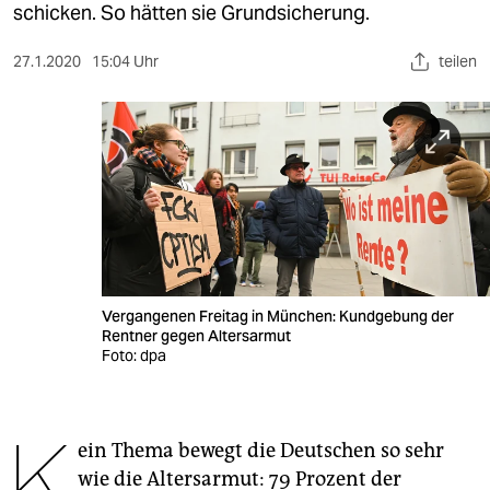
berlin
schicken. So hätten sie Grundsicherung.
nord
27.1.2020
15:04 Uhr
teilen
wahrheit
verlag
verlag
veranstaltungen
shop
Vergangenen Freitag in München: Kundgebung der
fragen & hilfe
Rentner gegen Altersarmut
Foto: dpa
unterstützen
abo
K
ein Thema bewegt die Deutschen so sehr
genossenschaft
wie die Altersarmut: 79 Prozent der