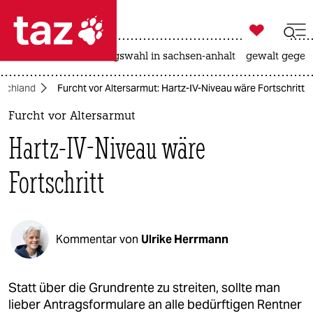

taz zahl ich
hitze
surfen
landtagswahl in sachsen-anhalt
gewalt gegen

taz zahl ich
schland
Furcht vor Altersarmut: Hartz-IV-Niveau wäre Fortschritt
taz zahl ich
Furcht vor Altersarmut
themen
Hartz-IV-Niveau wäre
politik
Fortschritt
öko
gesellschaft
Kommentar von
Ulrike Herrmann
kultur
sport
Statt über die Grundrente zu streiten, sollte man
lieber Antragsformulare an alle bedürftigen Rentner