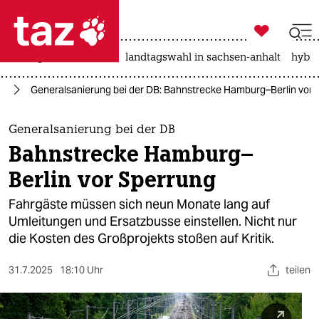

taz zahl ich
niedrigwasser
rente
landtagswahl in sachsen-anhalt
hybri

taz zahl ich
hr
Generalsanierung bei der DB: Bahnstrecke Hamburg–Berlin vor 
taz zahl ich
themen
Generalsanierung bei der DB
Bahnstrecke Hamburg–
politik
Berlin vor Sperrung
öko
Fahrgäste müssen sich neun Monate lang auf
Umleitungen und Ersatzbusse einstellen. Nicht nur
gesellschaft
die Kosten des Großprojekts stoßen auf Kritik.
kultur
31.7.2025
18:10 Uhr
teilen
sport