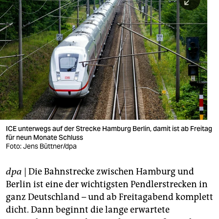
berlin
nord
wahrheit
verlag
verlag
veranstaltungen
shop
ICE unterwegs auf der Strecke Hamburg Berlin, damit ist ab Freitag
für neun Monate Schluss
fragen & hilfe
Foto: Jens Büttner/dpa
unterstützen
dpa
| Die Bahnstrecke zwischen Hamburg und
abo
Berlin ist eine der wichtigsten Pendlerstrecken in
ganz Deutschland – und ab Freitagabend komplett
genossenschaft
dicht. Dann beginnt die lange erwartete