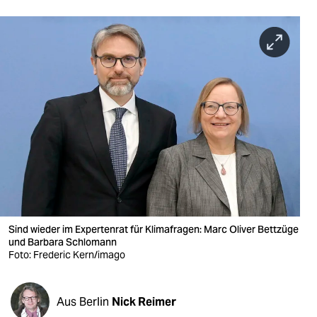
berlin
nord
wahrheit
verlag
verlag
veranstaltungen
shop
fragen & hilfe
Sind wieder im Expertenrat für Klimafragen: Marc Oliver Bettzüge
unterstützen
und Barbara Schlomann
Foto: Frederic Kern/imago
abo
genossenschaft
Aus Berlin
Nick Reimer