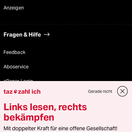
Anzeigen
Fragen & Hilfe
Feedback
Aboservice
ePaper Login
taz
zahl ich
Gerade nicht

Downloads für Abonnierende
Links lesen, rechts
bekämpfen
© 2026 taz Verlags und Vertriebs GmbH
Alle Rechte vorbehalten. Bei rechtlichen Fragen oder für Genehmigungen
Mit doppelter Kraft für eine offene Gesellschaft!