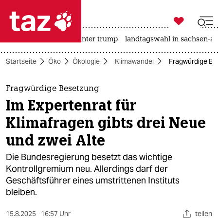

taz zahl ich
nahost-konflikt
usa unter trump
landtagswahl in sachsen-an

taz zahl ich
Startseite
Öko
Ökologie
Klimawandel
Fragwürdige Bes
taz zahl ich
themen
Fragwürdige Besetzung
Im Expertenrat für
politik
Klimafragen gibts drei Neue
öko
und zwei Alte
gesellschaft
Die Bundesregierung besetzt das wichtige
Kontrollgremium neu. Allerdings darf der
kultur
Geschäftsführer eines umstrittenen Instituts
bleiben.
sport
15.8.2025
16:57 Uhr
teilen