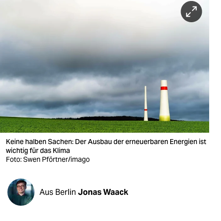
berlin
nord
wahrheit
verlag
verlag
veranstaltungen
shop
Keine halben Sachen: Der Ausbau der erneuerbaren Energien ist
fragen & hilfe
wichtig für das Klima
Foto: Swen Pförtner/imago
unterstützen
abo
Aus Berlin
Jonas Waack
genossenschaft