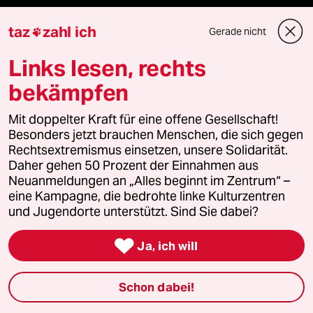
team zukunft
taz
zahl ich
Gerade nicht

taz frisch
Links lesen, rechts
bekämpfen
taz zahl ich
Mit doppelter Kraft für eine offene Gesellschaft!
taz lab Infobrief
Besonders jetzt brauchen Menschen, die sich gegen
Rechtsextremismus einsetzen, unsere Solidarität.
Daher gehen 50 Prozent der Einnahmen aus
Neuanmeldungen an „Alles beginnt im Zentrum“ –
Veranstaltungen
eine Kampagne, die bedrohte linke Kulturzentren
und Jugendorte unterstützt. Sind Sie dabei?
Demnächst

Ja, ich will
Vor Ort
Schon dabei!
Live im Stream