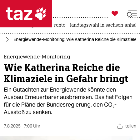

taz zahl ich
hitze
niedrigwasser
rente
landtagswahl in sachsen-anhalt

taz zahl ich
el
Energiewende-Monitoring: Wie Katherina Reiche die Klimaziele in
taz zahl ich
themen
Energiewende-Monitoring
Wie Katherina Reiche die
politik
Klimaziele in Gefahr bringt
öko
Ein Gutachten zur Energiewende könnte den
Ausbau Erneuerbarer ausbremsen. Das hat Folgen
gesellschaft
für die Pläne der Bundesregierung, den CO₂-
Ausstoß zu senken.
kultur
sport
7.8.2025
7:06 Uhr
teilen