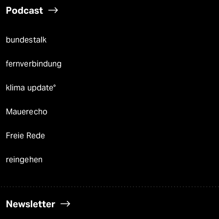
Podcast
bundestalk
fernverbindung
klima update°
Mauerecho
Freie Rede
reingehen
Newsletter