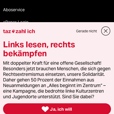
Aboservice
ePaper Login
taz
zahl ich
Gerade nicht

Downloads für Abonnierende
Links lesen, rechts
bekämpfen
© 2026 taz Verlags und Vertriebs GmbH
Mit doppelter Kraft für eine offene Gesellschaft!
Alle Rechte vorbehalten. Bei rechtlichen Fragen oder für Genehmigungen
wenden Sie sich bitte an
lizenzen@taz.de
Besonders jetzt brauchen Menschen, die sich gegen
Rechtsextremismus einsetzen, unsere Solidarität.
Daher gehen 50 Prozent der Einnahmen aus
Feedback
Redaktionsstatut
Kommune-Richtlinien
KI-
Neuanmeldungen an „Alles beginnt im Zentrum“ –
eine Kampagne, die bedrohte linke Kulturzentren
Leitlinie
Informant
Datenschutz
Impressum
AGB
und Jugendorte unterstützt. Sind Sie dabei?
Seitenwende
Einwilligungen widerrufen (Ads)

Ja, ich will