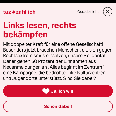
reingehen
taz
zahl ich
Gerade nicht

Links lesen, rechts
Newsletter
bekämpfen
Mit doppelter Kraft für eine offene Gesellschaft!
team zukunft
Besonders jetzt brauchen Menschen, die sich gegen
Rechtsextremismus einsetzen, unsere Solidarität.
taz frisch
Daher gehen 50 Prozent der Einnahmen aus
Neuanmeldungen an „Alles beginnt im Zentrum“ –
taz zahl ich
eine Kampagne, die bedrohte linke Kulturzentren
und Jugendorte unterstützt. Sind Sie dabei?
taz lab Infobrief

Ja, ich will
Schon dabei!
Veranstaltungen