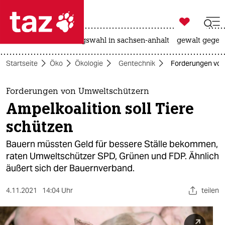

taz zahl ich
hitze
surfen
landtagswahl in sachsen-anhalt
gewalt gegen

taz zahl ich
Startseite
Öko
Ökologie
Gentechnik
Forderungen von 
taz zahl ich
themen
Forderungen von Umweltschützern
Ampelkoalition soll Tiere
politik
schützen
öko
Bauern müssten Geld für bessere Ställe bekommen,
raten Umweltschützer SPD, Grünen und FDP. Ähnlich
gesellschaft
äußert sich der Bauernverband.
kultur
4.11.2021
14:04 Uhr
teilen
sport