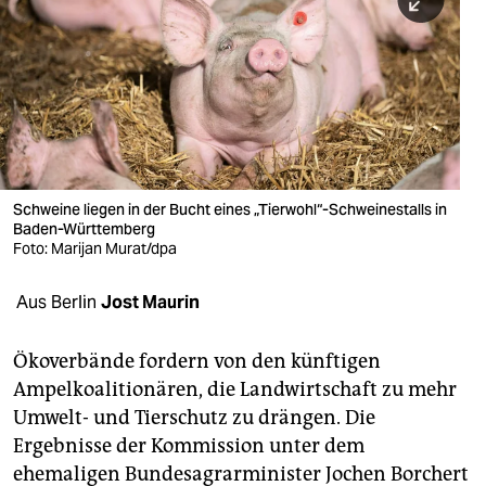
berlin
nord
wahrheit
verlag
verlag
Schweine liegen in der Bucht eines „Tierwohl“-Schweinestalls in
Baden-Württemberg
veranstaltungen
Foto: Marijan Murat/dpa
shop
Aus Berlin
Jost Maurin
fragen & hilfe
unterstützen
Ökoverbände fordern von den künftigen
Ampelkoalitionären, die Landwirtschaft zu mehr
abo
Umwelt- und Tierschutz zu drängen. Die
Ergebnisse der Kommission unter dem
genossenschaft
ehemaligen Bundesagrarminister Jochen Borchert