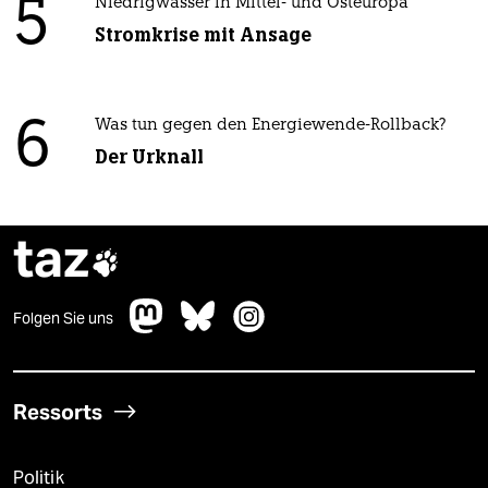
5
Niedrigwasser in Mittel- und Osteuropa
Stromkrise mit Ansage
6
Was tun gegen den Energiewende-Rollback?
Der Urknall
taz

Folgen Sie uns
Ressorts
Politik