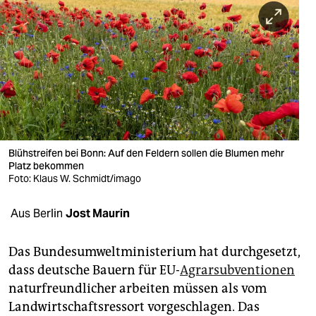
berlin
nord
wahrheit
verlag
verlag
veranstaltungen
Blühstreifen bei Bonn: Auf den Feldern sollen die Blumen mehr
Platz bekommen
shop
Foto: Klaus W. Schmidt/imago
fragen & hilfe
Aus Berlin
Jost Maurin
unterstützen
Das Bundesumweltministerium hat durchgesetzt,
abo
dass deutsche Bauern für EU-
Agrarsubventionen
naturfreundlicher arbeiten müssen als vom
genossenschaft
Landwirtschaftsressort vorgeschlagen. Das