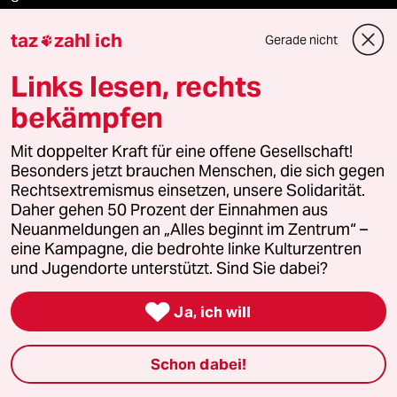
taz
zahl ich
taz zahl ich
Gerade nicht

Links lesen, rechts
recherchefonds ausland
bekämpfen
panterstiftung
Mit doppelter Kraft für eine offene Gesellschaft!
panterpreis 2026
Besonders jetzt brauchen Menschen, die sich gegen
Rechtsextremismus einsetzen, unsere Solidarität.
Daher gehen 50 Prozent der Einnahmen aus
Neuanmeldungen an „Alles beginnt im Zentrum“ –
Podcast
eine Kampagne, die bedrohte linke Kulturzentren
und Jugendorte unterstützt. Sind Sie dabei?
bundestalk

Ja, ich will
fernverbindung
Schon dabei!
klima update°