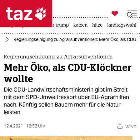

taz zahl ich
bergsteigen
usa unter trump
katzen
hitze
landtagswahl i

taz zahl ich
el
Regierungseinigung zu Agrarsubventionen: Mehr Öko, als CDU-K
taz zahl ich
themen
Regierungseinigung zu Agrarsubventionen
Mehr Öko, als CDU-Klöckner
politik
wollte
öko
Die CDU-Landwirtschaftsministerin gibt im Streit
mit dem SPD-Umweltressort über EU-Agrarhilfen
gesellschaft
nach. Künftig sollen Bauern mehr für die Natur
leisten.
kultur
sport
12.4.2021
16:52 Uhr
teilen