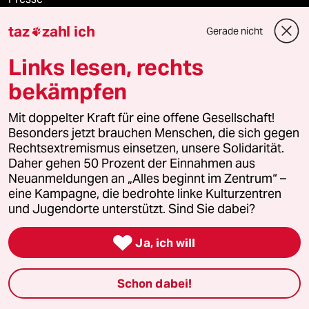
taz
zahl ich
Gerade nicht

Unterstützen
Links lesen, rechts
bekämpfen
abo
Mit doppelter Kraft für eine offene Gesellschaft!
Besonders jetzt brauchen Menschen, die sich gegen
genossenschaft
Rechtsextremismus einsetzen, unsere Solidarität.
Daher gehen 50 Prozent der Einnahmen aus
taz zahl ich
Neuanmeldungen an „Alles beginnt im Zentrum“ –
eine Kampagne, die bedrohte linke Kulturzentren
recherchefonds ausland
und Jugendorte unterstützt. Sind Sie dabei?

panterstiftung
Ja, ich will
panterpreis 2026
Schon dabei!