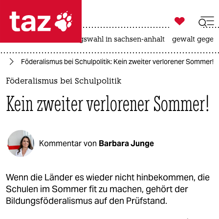

taz zahl ich
hitze
surfen
landtagswahl in sachsen-anhalt
gewalt gegen

taz zahl ich
us
Föderalismus bei Schulpolitik: Kein zweiter verlorener Sommer!
taz zahl ich
Föderalismus bei Schulpolitik
themen
Kein zweiter verlorener Sommer!
politik
öko
Kommentar von
Barbara Junge
gesellschaft
kultur
Wenn die Länder es wieder nicht hinbekommen, die
Schulen im Sommer fit zu machen, gehört der
sport
Bildungsföderalismus auf den Prüfstand.