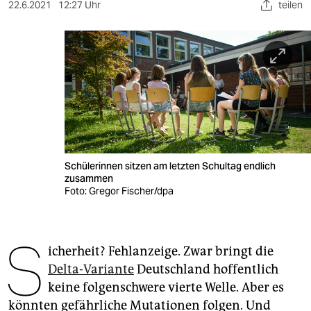
berlin
22.6.2021
12:27 Uhr
teilen
nord
wahrheit
verlag
verlag
veranstaltungen
Schülerinnen sitzen am letzten Schultag endlich
shop
zusammen
Foto: Gregor Fischer/dpa
fragen & hilfe
unterstützen
S
icherheit? Fehlanzeige. Zwar bringt die
abo
Delta-Variante
Deutschland hoffentlich
genossenschaft
keine folgenschwere vierte Welle. Aber es
könnten gefährliche Mutationen folgen. Und