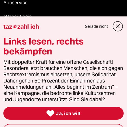
Aboservice
ePaper Login
taz
zahl ich
Gerade nicht

Downloads für Abonnierende
Links lesen, rechts
bekämpfen
© 2026 taz Verlags und Vertriebs GmbH
Mit doppelter Kraft für eine offene Gesellschaft!
Alle Rechte vorbehalten. Bei rechtlichen Fragen oder für Genehmigungen
wenden Sie sich bitte an
lizenzen@taz.de
Besonders jetzt brauchen Menschen, die sich gegen
Rechtsextremismus einsetzen, unsere Solidarität.
Daher gehen 50 Prozent der Einnahmen aus
Feedback
Redaktionsstatut
Kommune-Richtlinien
KI-
Neuanmeldungen an „Alles beginnt im Zentrum“ –
eine Kampagne, die bedrohte linke Kulturzentren
Leitlinie
Informant
Datenschutz
Impressum
AGB
und Jugendorte unterstützt. Sind Sie dabei?
Seitenwende
Einwilligungen widerrufen (Ads)

Ja, ich will