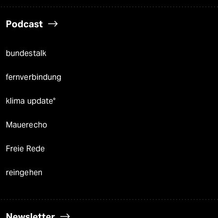
Podcast
bundestalk
fernverbindung
klima update°
Mauerecho
Freie Rede
reingehen
Newsletter