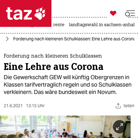

taz zahl ich
hitze
niedrigwasser
rente
landtagswahl in sachsen-anhalt

taz zahl ich
in
Forderung nach kleineren Schulklassen: Eine Lehre aus Corona
taz zahl ich
themen
Forderung nach kleineren Schulklassen
Eine Lehre aus Corona
politik
Die Gewerkschaft GEW will künftig Obergrenzen in
öko
Klassen tarifvertraglich regeln und so Schulklassen
verkleinern. Das wäre bundesweit ein Novum.
gesellschaft
21.6.2021
13:15 Uhr
teilen
kultur
sport