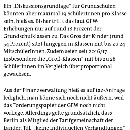
Wechselunterricht übergehen“, so ein Sprecher. Für
Ein „Diskussionsgrundlage“ für Grundschulen
die Berliner Schulen ist in den ersten Wochen nach
könnten aber maximal 19 SchülerInnen pro Klasse
den Sommerferien eine Masken- und Testpflicht
sein, hieß es. Bisher trifft das laut GEW-
geplant.
(epd)
Erhebungen nur auf rund 18 Prozent der
Grundschulklassen zu. Das Gros der Kinder (rund
54 Prozent) sitzt hingegen in Klassen mit bis zu 24
MitschülerInnen. Zudem seien seit 2016/17
insbesondere die „Groß-Klassen“ mit bis zu 28
SchülerInnen im Vergleich überproportional
gewachsen.
Aus der Finanzverwaltung hieß es auf taz-Anfrage
lediglich, man könne sich noch nicht äußern, weil
das Forderungspapier der GEW noch nicht
vorliege. Allerdings gelte grundsätzlich, dass
Berlin als Mitglied der Tarifgemeinschaft der
Länder, TdL, „keine individuellen Verhandlungen“