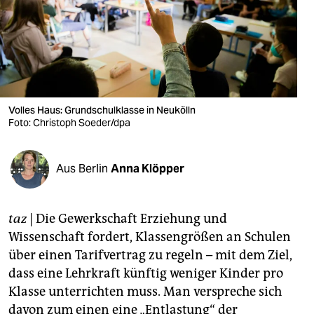
berlin
nord
wahrheit
verlag
Volles Haus: Grundschulklasse in Neukölln
Foto: Christoph Soeder/dpa
verlag
veranstaltungen
Aus Berlin
Anna Klöpper
shop
fragen & hilfe
taz
| Die Gewerkschaft Erziehung und
unterstützen
Wissenschaft fordert, Klassengrößen an Schulen
über einen Tarifvertrag zu regeln – mit dem Ziel,
abo
dass eine Lehrkraft künftig weniger Kinder pro
genossenschaft
Klasse unterrichten muss. Man verspreche sich
davon zum einen eine „Entlastung“ der