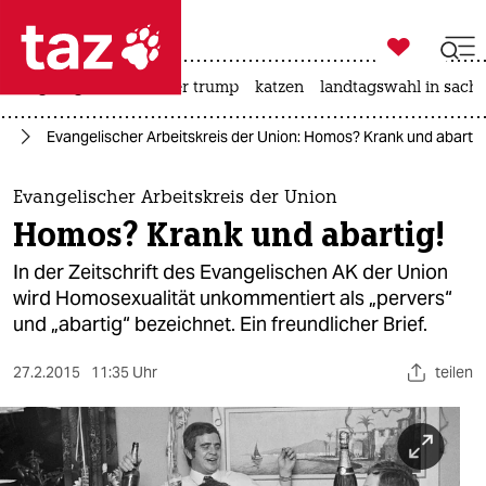

taz zahl ich
bergsteigen
usa unter trump
katzen
landtagswahl in sachs

taz zahl ich
ag
Evangelischer Arbeitskreis der Union: Homos? Krank und abartig
taz zahl ich
themen
Evangelischer Arbeitskreis der Union
Homos? Krank und abartig!
politik
In der Zeitschrift des Evangelischen AK der Union
öko
wird Homosexualität unkommentiert als „pervers“
und „abartig“ bezeichnet. Ein freundlicher Brief.
gesellschaft
27.2.2015
11:35 Uhr
teilen
kultur
sport