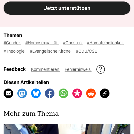
Jetzt unterstützen
Themen
#Gender
#Homosexualität
#Christen
#Homofeindlichkeit
#Theologie
#Evangelische Kirche
#CDU/CSU
Feedback
Kommentieren
Fehlerhinweis
Diesen Artikel teilen
Mehr zum Thema