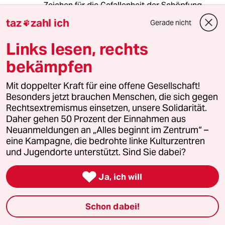
Zeichen für die Gefallenheit der Schöpfung.
Nicht abzulehnen sei der Homosexuelle als
taz
zahl ich
Gerade nicht

Mensch; ihm und seinen Konflikten, Leiden,
Nöten, Anfeindungen hätten sich Kirche und
Links lesen, rechts
Seelsorge voll und ganz zu widmen. Dabei
seien alle Chancen auf
bekämpfen
„Heilung“ zu nutzen, wobei Thielicke
weniger von „Krankheit“ als von „Perversion“ im
Mit doppelter Kraft für eine offene Gesellschaft!
Sinne von „Verkehrung“ sprechen
Besonders jetzt brauchen Menschen, die sich gegen
möchte. Vollkommen unverständlich findet er
Rechtsextremismus einsetzen, unsere Solidarität.
[...] die Unterscheidung zwischen männlicher
Daher gehen 50 Prozent der Einnahmen aus
und weiblicher Homosexualität. Die
Neuanmeldungen an „Alles beginnt im Zentrum“ –
Begründung, männliche Homosexualität
eine Kampagne, die bedrohte linke Kulturzentren
zersetze die Gesellschaft und sei kriminell, sei
und Jugendorte unterstützt. Sind Sie dabei?
umzukehren: Weil männliche
Gleichgeschlechtlichkeit kriminalisiert werde

Ja, ich will
und sich damit dauernd im
Schattenreich der Heimlichkeiten, Heu
cheleien und Erpressbarkeiten bewege,
Schon dabei!
zersetze sie die Gesellschaft; die