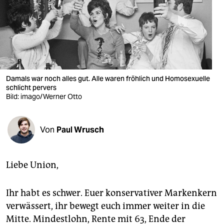
berlin
nord
wahrheit
verlag
Damals war noch alles gut. Alle waren fröhlich und Homosexuelle
verlag
schlicht pervers
Bild: imago/Werner Otto
veranstaltungen
shop
Von
Paul Wrusch
fragen & hilfe
Liebe Union,
unterstützen
abo
Ihr habt es schwer. Euer konservativer Markenkern
verwässert, ihr bewegt euch immer weiter in die
genossenschaft
Mitte. Mindestlohn, Rente mit 63, Ende der