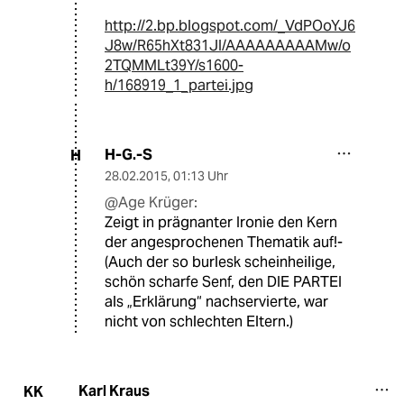
http://2.bp.blogspot.com/_VdPOoYJ6
J8w/R65hXt831JI/AAAAAAAAAMw/o
2TQMMLt39Y/s1600-
h/168919_1_partei.jpg
H-G.-S
H
28.02.2015
,
01:13 Uhr
@Age Krüger:
Zeigt in prägnanter Ironie den Kern
der angesprochenen Thematik auf!-
(Auch der so burlesk scheinheilige,
schön scharfe Senf, den DIE PARTEI
als „Erklärung“ nachservierte, war
nicht von schlechten Eltern.)
Karl Kraus
KK