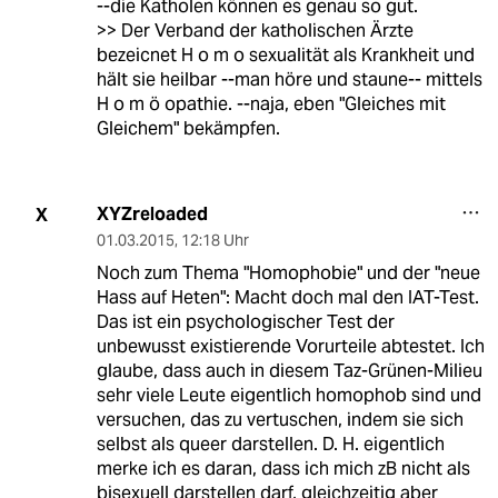
--die Katholen können es genau so gut.
>> Der Verband der katholischen Ärzte
bezeicnet H o m o sexualität als Krankheit und
hält sie heilbar --man höre und staune-- mittels
H o m ö opathie. --naja, eben "Gleiches mit
Gleichem" bekämpfen.
XYZreloaded
X
01.03.2015
,
12:18 Uhr
Noch zum Thema "Homophobie" und der "neue
Hass auf Heten": Macht doch mal den IAT-Test.
Das ist ein psychologischer Test der
unbewusst existierende Vorurteile abtestet. Ich
glaube, dass auch in diesem Taz-Grünen-Milieu
sehr viele Leute eigentlich homophob sind und
versuchen, das zu vertuschen, indem sie sich
selbst als queer darstellen. D. H. eigentlich
merke ich es daran, dass ich mich zB nicht als
bisexuell darstellen darf, gleichzeitig aber