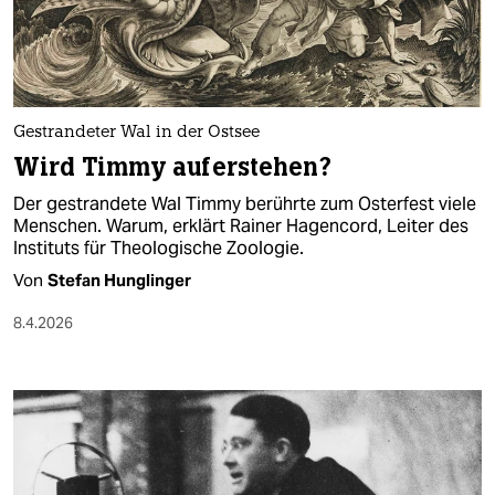
berlin
nord
wahrheit
Gestrandeter Wal in der Ostsee
verlag
Wird Timmy auferstehen?
verlag
Der gestrandete Wal Timmy berührte zum Osterfest viele
Menschen. Warum, erklärt Rainer Hagencord, Leiter des
veranstaltungen
Instituts für Theologische Zoologie.
shop
Von
Stefan Hunglinger
fragen & hilfe
8.4.2026
unterstützen
abo
genossenschaft