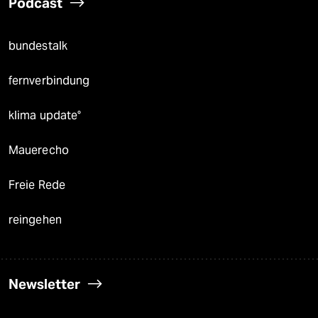
Podcast
bundestalk
fernverbindung
klima update°
Mauerecho
Freie Rede
reingehen
Newsletter