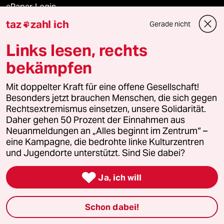
ePaper Login
taz
zahl ich
Gerade nicht

Downloads für Abonnierende
Links lesen, rechts
bekämpfen
© 2026 taz Verlags und Vertriebs GmbH
Alle Rechte vorbehalten. Bei rechtlichen Fragen oder für Genehmigungen
Mit doppelter Kraft für eine offene Gesellschaft!
wenden Sie sich bitte an
lizenzen@taz.de
Besonders jetzt brauchen Menschen, die sich gegen
Rechtsextremismus einsetzen, unsere Solidarität.
Daher gehen 50 Prozent der Einnahmen aus
Feedback
Redaktionsstatut
Kommune-Richtlinien
KI-
Neuanmeldungen an „Alles beginnt im Zentrum“ –
eine Kampagne, die bedrohte linke Kulturzentren
Leitlinie
Informant
Datenschutz
Impressum
AGB
und Jugendorte unterstützt. Sind Sie dabei?
Seitenwende
Einwilligungen widerrufen (Ads)

Ja, ich will
Schon dabei!