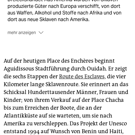
produzierte Güter nach Europa verschifft, von dort
aus Waffen, Alkohol und Stoffe nach Afrika und von
dort aus neue Sklaven nach Amerika.
mehr anzeigen
Das Ende der Sklaverei
begann mit der
Amerikanischen Revolution (circa 1770–1787) und den
Napoleonischen Kriegen (1803–1815). Sklavenhandel
Auf der heutigen Place des Enchères beginnt
wurde 1807 vom britischen Parlament verboten und
Aguidissous Stadtführung durch Ouidah. Er zeigt
1808 vom US-Kongress. Sklaverei an sich wurde in
die sechs Etappen der
Route des Esclaves,
die vier
Großbritannien 1833 verboten, in Frankreich 1848 und
in den USA 1865, was dort zum Bürgerkrieg führte.
Kilometer lange Sklavenroute. Sie erinnert an das
Die Verbote gingen einher mit großzügigen
Schicksal Hunderttausender Männer, Frauen und
Entschädigungszahlungen – aber nicht an die
Kinder; von ihrem Verkauf auf der Place Chacha
Sklaven, sondern an deren Besitzer.
bis zum Erreichen der Boote, die an der
Gedenktage, die an die Sklaverei erinnern,
gibt es
Atlantikküste auf sie warteten, um sie nach
mehrere. Auf UN-Ebene ist seit 1998 der 23. August
Amerika zu verschleppen. Das Projekt der Unesco
zum Internationalen Tag zur Erinnerung an den
entstand 1994 auf Wunsch von Benin und Haiti,
Sklavenhandel und an seine Abschaffung erklärt. Der