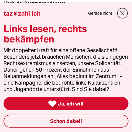
Nach der Restitutionsdebatte
„Kunstwerke sollen auf die Straße“
taz
zahl ich
Gerade nicht

Kuratorin Ken Aïcha Sy spricht über radikale Ansätze der
Links lesen, rechts
Museumsarbeit im Senegal. Sie fordert, dass
europäische Sammlungsdepots dafür ihre Hoheit
bekämpfen
aufgeben.
Interview von
Anna Helfer
Mit doppelter Kraft für eine offene Gesellschaft!
Besonders jetzt brauchen Menschen, die sich gegen
Rechtsextremismus einsetzen, unsere Solidarität.
Daher gehen 50 Prozent der Einnahmen aus
Neuanmeldungen an „Alles beginnt im Zentrum“ –
eine Kampagne, die bedrohte linke Kulturzentren
und Jugendorte unterstützt. Sind Sie dabei?

Ja, ich will
Schon dabei!