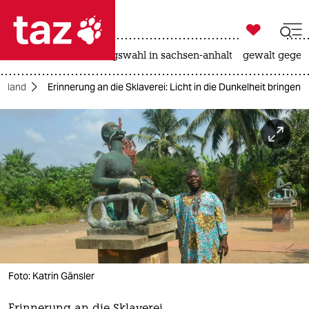

taz zahl ich
hitze
surfen
landtagswahl in sachsen-anhalt
gewalt gegen

taz zahl ich
usland
Erinnerung an die Sklaverei: Licht in die Dunkelheit bringen
taz zahl ich
themen
politik
öko
gesellschaft
kultur
Foto: Katrin Gänsler
sport