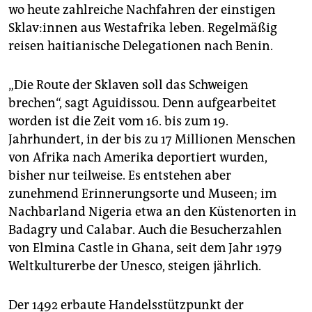
wo heute zahlreiche Nachfahren der einstigen
Termin erinnert an den Sklavenaufstand in der
Skla­v:in­nen aus Westafrika leben. Regelmäßig
französischen Karibik­kolonie Saint-Domingue im Jahr
1791, aus dem das unabhängige Haiti hervorging.
reisen haitianische Delegationen nach Benin.
Frankreich begeht als erstes Land Europas seit 2006
den 10. Mai als Tag des Gedenkens an den
„Die Route der Sklaven soll das Schweigen
Sklavenhandel, die Sklaverei und ihre Abschaffung –
brechen“, sagt Aguidissou. Denn aufgearbeitet
eine Initiative von Frankreichs erster schwarzer
worden ist die Zeit vom 16. bis zum 19.
Ministerin, Christiane Taubira.
(gän, d.j.)
Jahrhundert, in der bis zu 17 Millionen Menschen
von Afrika nach Amerika deportiert wurden,
bisher nur teilweise. Es entstehen aber
zunehmend Erinnerungsorte und Museen; im
Nachbarland Nigeria etwa an den Küstenorten in
Badagry und Calabar. Auch die Besucherzahlen
von Elmina Castle in Ghana, seit dem Jahr 1979
Weltkulturerbe der Unesco, steigen jährlich.
Der 1492 erbaute Handelsstützpunkt der