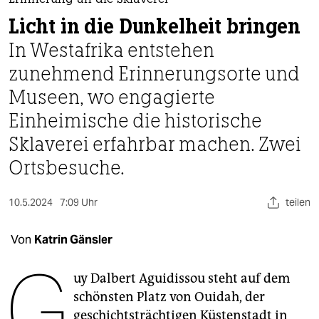
berlin
Erinnerung an die Sklaverei
Licht in die Dunkelheit bringen
nord
In Westafrika entstehen
wahrheit
zunehmend Erinnerungsorte und
Museen, wo engagierte
verlag
Einheimische die historische
verlag
Sklaverei erfahrbar machen. Zwei
veranstaltungen
Ortsbesuche.
shop
10.5.2024
7:09 Uhr
teilen
fragen & hilfe
unterstützen
Von
Katrin Gänsler
G
abo
uy Dalbert Aguidissou steht auf dem
genossenschaft
schönsten Platz von Ouidah, der
geschichtsträchtigen Küstenstadt in