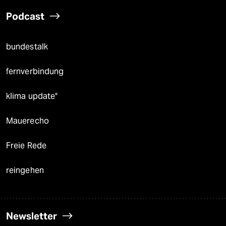
Podcast
bundestalk
fernverbindung
klima update°
Mauerecho
Freie Rede
reingehen
Newsletter