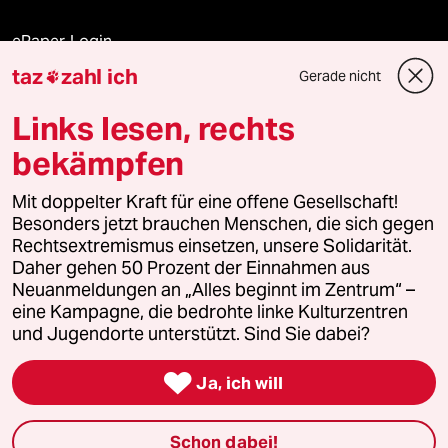
ePaper Login
taz
zahl ich
Gerade nicht

Downloads für Abonnierende
Links lesen, rechts
bekämpfen
© 2026 taz Verlags und Vertriebs GmbH
Mit doppelter Kraft für eine offene Gesellschaft!
Alle Rechte vorbehalten. Bei rechtlichen Fragen oder für Genehmigungen
wenden Sie sich bitte an
lizenzen@taz.de
Besonders jetzt brauchen Menschen, die sich gegen
Rechtsextremismus einsetzen, unsere Solidarität.
Daher gehen 50 Prozent der Einnahmen aus
Feedback
Redaktionsstatut
Kommune-Richtlinien
KI-
Neuanmeldungen an „Alles beginnt im Zentrum“ –
eine Kampagne, die bedrohte linke Kulturzentren
Leitlinie
Informant
Datenschutz
Impressum
AGB
und Jugendorte unterstützt. Sind Sie dabei?
Seitenwende
Einwilligungen widerrufen (Ads)

Ja, ich will
Schon dabei!