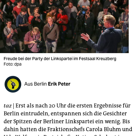
berlin
nord
wahrheit
verlag
verlag
Freude bei der Party der Linkspartei im Festsaal Kreuzberg
Foto: dpa
veranstaltungen
shop
Aus Berlin
Erik Peter
fragen & hilfe
unterstützen
taz
| Erst als nach 20 Uhr die ersten Ergebnisse für
Berlin eintrudeln, entspannen sich die Gesichter
abo
der Spitzen der Berliner Linkspartei ein wenig. Bis
genossenschaft
dahin hatten die Fraktionschefs Carola Bluhm und