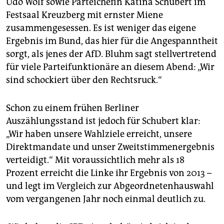
Udo Wolf sowie Parteichefin Katina Schubert im
epaper login
Festsaal Kreuzberg mit ernster Miene
zusammengesessen. Es ist weniger das eigene
Ergebnis im Bund, das hier für die Angespanntheit
sorgt, als jenes der AfD. Bluhm sagt stellvertretend
für viele Parteifunktionäre an diesem Abend: „Wir
sind schockiert über den Rechtsruck.“
Schon zu einem frühen Berliner
Auszählungsstand ist jedoch für Schubert klar:
„Wir haben unsere Wahlziele erreicht, unsere
Direktmandate und unser Zweitstimmenergebnis
verteidigt.“ Mit voraussichtlich mehr als 18
Prozent erreicht die Linke ihr Ergebnis von 2013 –
und legt im Vergleich zur Abgeordnetenhauswahl
vom vergangenen Jahr noch einmal deutlich zu.