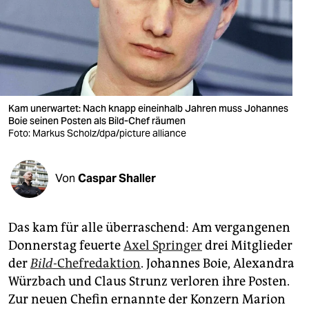
berlin
nord
wahrheit
verlag
Kam unerwartet: Nach knapp eineinhalb Jahren muss Johannes
Boie seinen Posten als Bild-Chef räumen
verlag
Foto: Markus Scholz/dpa/picture alliance
veranstaltungen
shop
Von
Caspar Shaller
fragen & hilfe
Das kam für alle überraschend: Am vergangenen
unterstützen
Donnerstag feuerte
Axel Springer
drei Mitglieder
abo
der
Bild
-Chefredaktion
. Johannes Boie, Alexandra
Würzbach und Claus Strunz verloren ihre Posten.
genossenschaft
Zur neuen Chefin ernannte der Konzern Marion