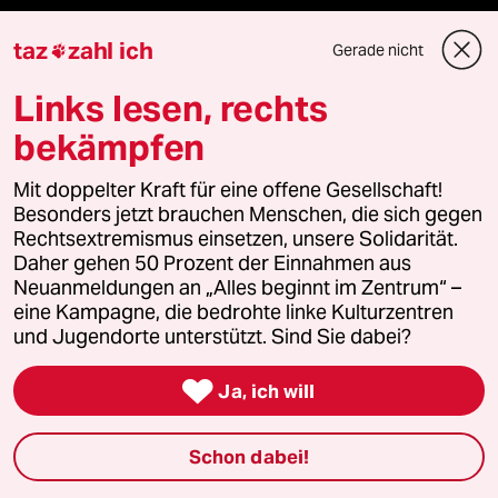
taz
zahl ich
Gerade nicht

Ressorts
Links lesen, rechts
Politik
bekämpfen
Öko
Mit doppelter Kraft für eine offene Gesellschaft!
Besonders jetzt brauchen Menschen, die sich gegen
Gesellschaft
Rechtsextremismus einsetzen, unsere Solidarität.
Daher gehen 50 Prozent der Einnahmen aus
Kultur
Neuanmeldungen an „Alles beginnt im Zentrum“ –
eine Kampagne, die bedrohte linke Kulturzentren
und Jugendorte unterstützt. Sind Sie dabei?
Sport

Ja, ich will
Berlin
Nord
Schon dabei!