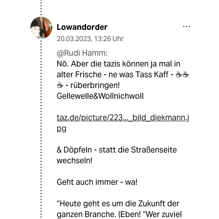
Lowandorder
20.03.2023
,
13:26 Uhr
@Rudi Hamm:
Nö. Aber die tazis können ja mal in
alter Frische - ne was Tass Kaff - ☕️☕️
☕️ - rüberbringen!
Gellewelle&Wollnichwoll
taz.de/picture/223..._bild_diekmann.j
pg
& Döpfeln - statt die Straßenseite
wechseln!
Geht auch immer - wa!
“Heute geht es um die Zukunft der
ganzen Branche. (Eben! “Wer zuviel