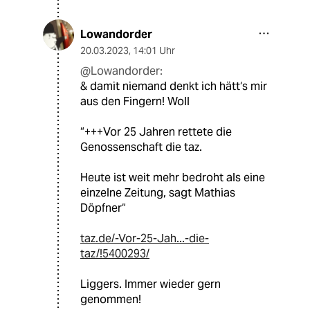
Lowandorder
20.03.2023
,
14:01 Uhr
@Lowandorder:
& damit niemand denkt ich hätt‘s mir
aus den Fingern! Woll
“+++Vor 25 Jahren rettete die
Genossenschaft die taz.
Heute ist weit mehr bedroht als eine
einzelne Zeitung, sagt Mathias
Döpfner“
taz.de/-Vor-25-Jah...-die-
taz/!5400293/
Liggers. Immer wieder gern
genommen!