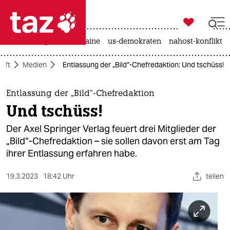

taz zahl ich
hitze
krieg in der ukraine
us-demokraten
nahost-konflikt

taz zahl ich
aft
Medien
Entlassung der „Bild“-Chefredaktion: Und tschüss!
taz zahl ich
themen
Entlassung der „Bild“-Chefredaktion
Und tschüss!
politik
Der Axel Springer Verlag feuert drei Mitglieder der
öko
„Bild“-Chefredaktion – sie sollen davon erst am Tag
ihrer Entlassung erfahren habe.
gesellschaft
19.3.2023
18:42 Uhr
teilen
kultur
sport