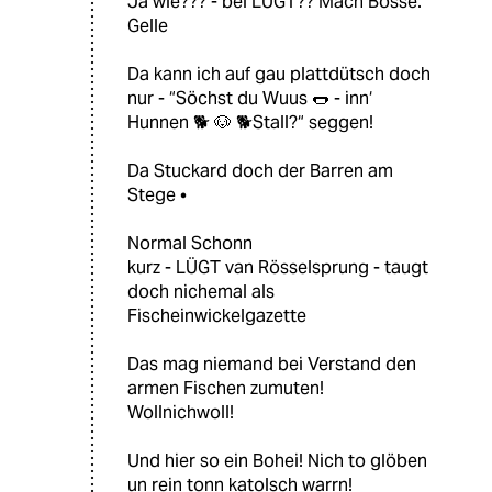
Ja wie??? - bei LÜGT?? Mach Bosse.
Gelle
Da kann ich auf gau plattdütsch doch
nur - “Söchst du Wuus 🌭 - inn‘
Hunnen 🐕 🐶 🐕Stall?“ seggen!
Da Stuckard doch der Barren am
Stege •
Normal Schonn
kurz - LÜGT van Rösselsprung - taugt
doch nichemal als
Fischeinwickelgazette
Das mag niemand bei Verstand den
armen Fischen zumuten!
Wollnichwoll!
Und hier so ein Bohei! Nich to glöben
un rein tonn katolsch warrn!