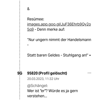
&
Resümee:
images.app.goo.gl/JuF36Ehrb9Qy2o
5q9
- Denn merke auf:
“Nur ungern nimmt der Handelsmann
-
Statt baren Geldes - Stuhlgang an!“ •
95820 (Profil gelöscht)
9G
20.03.2023
,
11:32 Uhr
@Schängel:
Wer ist "er"? Würde es ja gern
verstehen...