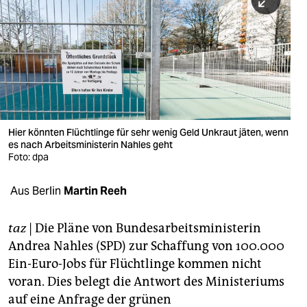
berlin
nord
wahrheit
verlag
verlag
Hier könnten Flüchtlinge für sehr wenig Geld Unkraut jäten, wenn
es nach Arbeitsministerin Nahles geht
veranstaltungen
Foto: dpa
shop
Aus Berlin
Martin Reeh
fragen & hilfe
unterstützen
taz
| Die Pläne von Bundesarbeitsministerin
Andrea Nahles (SPD) zur Schaffung von 100.000
abo
Ein-Euro-Jobs für Flüchtlinge kommen nicht
voran. Dies belegt die Antwort des Ministeriums
genossenschaft
auf eine Anfrage der grünen