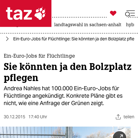

taz zahl ich
niedrigwasser
rente
landtagswahl in sachsen-anhalt
hybri

taz zahl ich
ht
Ein-Euro-Jobs für Flüchtlinge: Sie könnten ja den Bolzplatz pfleg
taz zahl ich
themen
Ein-Euro-Jobs für Flüchtlinge
Sie könnten ja den Bolzplatz
politik
pflegen
öko
Andrea Nahles hat 100.000 Ein-Euro-Jobs für
Flüchtlinge angekündigt. Konkrete Pläne gibt es
gesellschaft
nicht, wie eine Anfrage der Grünen zeigt.
kultur
30.12.2015
17:40 Uhr
teilen
sport