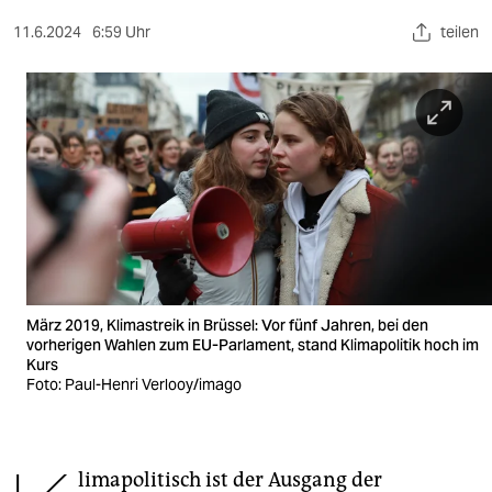
berlin
11.6.2024
6:59 Uhr
teilen
nord
wahrheit
verlag
verlag
veranstaltungen
shop
fragen & hilfe
März 2019, Klimastreik in Brüssel: Vor fünf Jahren, bei den
vorherigen Wahlen zum EU-Parlament, stand Klimapolitik hoch im
unterstützen
Kurs
Foto: Paul-Henri Verlooy/imago
abo
genossenschaft
limapolitisch ist der Ausgang der