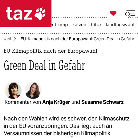

taz zahl ich
bergsteigen
usa unter trump
katzen
hitze
landtagswahl i

taz zahl ich
awahl
EU-Klimapolitik nach der Europawahl: Green Deal in Gefahr
taz zahl ich
EU-Klimapolitik nach der Europawahl
themen
Green Deal in Gefahr
politik
öko
gesellschaft
Kommentar von
Anja Krüger
und
Susanne Schwarz
kultur
Nach den Wahlen wird es schwer, den Klimaschutz
sport
in der EU voranzubringen. Das liegt auch an
Versäumnissen der bisherigen Klimapolitik.