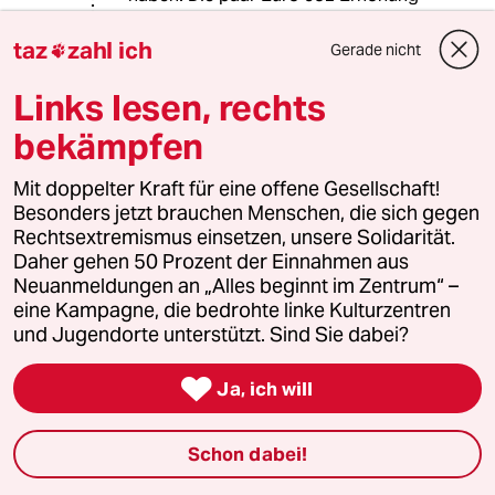
stört die nicht und auch die Grünen
wollen diese Gruppe nicht stören.
taz
zahl ich
Gerade nicht

Forderungen, Veränderung und so
weiter wird nur von der Mehrheit
Links lesen, rechts
verlangt und umso mehr je weniger
bekämpfen
jemand hat.
Außerdem hat Herr Habeck gesagt,
Mit doppelter Kraft für eine offene Gesellschaft!
dass die Entlastung über die
Besonders jetzt brauchen Menschen, die sich gegen
Energiesteuer eine ähnliche Höhe hat
Rechtsextremismus einsetzen, unsere Solidarität.
wie das Klimageld.... Das Problem
Daher gehen 50 Prozent der Einnahmen aus
auch hier wer mehr verbraucht wird
Neuanmeldungen an „Alles beginnt im Zentrum“ –
mehr entlastet. Ich mag Herr habeck,
eine Kampagne, die bedrohte linke Kulturzentren
allerdings wirkt sowas doch recht
und Jugendorte unterstützt. Sind Sie dabei?
undurchdacht.

Ja, ich will
sollndas
S
11.06.2024
,
11:30 Uhr
Schon dabei!
"...Hab und Gut vieler Menschen vernichtet. Die