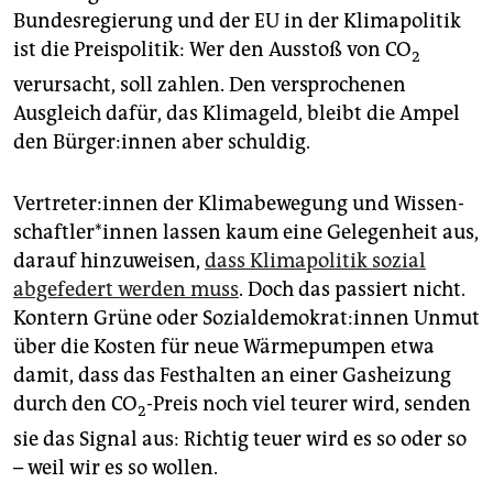
Bundesregierung und der EU in der Klimapolitik
ist die Preispolitik: Wer den Ausstoß von CO
2
verursacht, soll zahlen. Den versprochenen
Ausgleich dafür, das Klimageld, bleibt die Ampel
den Bür­ge­r:in­nen aber schuldig.
Ver­tre­te­r:in­nen der Klimabewegung und Wis­sen­
schaft­le­r*in­nen lassen kaum eine Gelegenheit aus,
darauf hinzuweisen,
dass Klimapolitik sozial
abgefedert werden muss
. Doch das passiert nicht.
Kontern Grüne oder So­zi­al­de­mo­kra­t:in­nen Unmut
über die Kosten für neue Wärmepumpen etwa
damit, dass das Festhalten an einer Gasheizung
durch den CO
-Preis noch viel teurer wird, senden
2
sie das Signal aus: Richtig teuer wird es so oder so
– weil wir es so wollen.