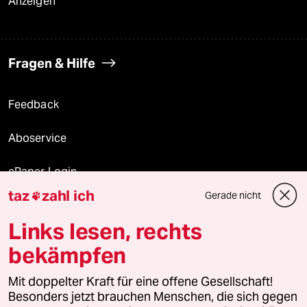
Anzeigen
Fragen & Hilfe
Feedback
Aboservice
ePaper Login
taz
zahl ich
Gerade nicht

Downloads für Abonnierende
Links lesen, rechts
bekämpfen
© 2026 taz Verlags und Vertriebs GmbH
Mit doppelter Kraft für eine offene Gesellschaft!
Alle Rechte vorbehalten. Bei rechtlichen Fragen oder für Genehmigungen
wenden Sie sich bitte an
lizenzen@taz.de
Besonders jetzt brauchen Menschen, die sich gegen