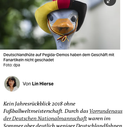
berlin
nord
wahrheit
verlag
verlag
Deutschlandhüte auf Pegida-Demos haben dem Geschäft mit
Fanartikeln nicht geschadet
veranstaltungen
Foto: dpa
shop
fragen & hilfe
Von
Lin Hierse
unterstützen
Kein Jahresrückblick 2018 ohne
abo
Fußballweltmeisterschaft. Durch das
Vorrundenaus
genossenschaft
der Deutschen Nationalmannschaft
waren im
Sommer aber deutlich weniger Deutschlandfahnen