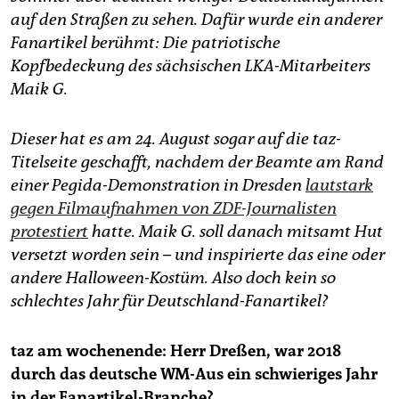
epaper login
auf den Straßen zu sehen. Dafür wurde ein anderer
Fanartikel berühmt: Die patriotische
Kopfbedeckung des sächsischen LKA-Mitarbeiters
Maik G.
Dieser hat es am 24. August sogar auf die taz-
Titelseite geschafft, nachdem der Beamte am Rand
einer Pegida-Demonstration in Dresden
lautstark
gegen Filmaufnahmen von ZDF-Journalisten
protestiert
hatte. Maik G. soll danach mitsamt Hut
versetzt worden sein – und inspirierte das eine oder
andere Halloween-Kostüm. Also doch kein so
schlechtes Jahr für Deutschland-Fanartikel?
taz am wochenende: Herr Dreßen, war 2018
durch das deutsche WM-Aus ein schwieriges Jahr
in der Fanartikel-Branche?