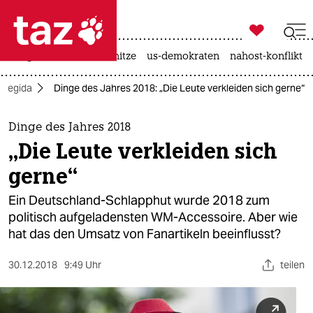

taz zahl ich
krieg in der ukraine
hitze
us-demokraten
nahost-konflikt

taz zahl ich
Pegida
Dinge des Jahres 2018: „Die Leute verkleiden sich gerne“
taz zahl ich
themen
Dinge des Jahres 2018
„Die Leute verkleiden sich
politik
gerne“
öko
Ein Deutschland-Schlapphut wurde 2018 zum
politisch aufgeladensten WM-Accessoire. Aber wie
gesellschaft
hat das den Umsatz von Fanartikeln beeinflusst?
kultur
30.12.2018
9:49 Uhr
teilen
sport